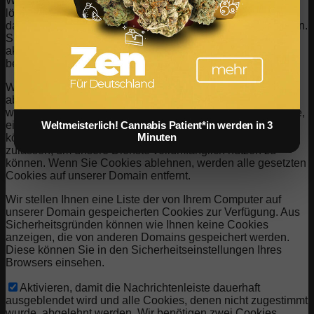
Webseite. Sie können Cookies jederzeit blockieren oder
löschen, indem Sie Ihre Browsereinstellungen ändern und
das Blockieren aller Cookies auf dieser Webseite erzwingen.
Sie werden jedoch immer aufgefordert, Cookies zu
akzeptieren / abzulehnen, wenn Sie unsere Website erneut
besuchen.
Wir respektieren es voll und ganz, wenn Sie Cookies
ablehnen möchten. Um zu vermeiden, dass Sie immer
wieder nach Cookies gefragt werden, erlauben Sie uns bitte,
einen Cookie für Ihre Einstellungen zu speichern. Sie
Weltmeisterlich! Cannabis Patient*in werden in 3
Minuten
können sich jederzeit abmelden oder andere Cookies
zulassen, um unsere Dienste vollumfänglich nutzen zu
können. Wenn Sie Cookies ablehnen, werden alle gesetzten
Cookies auf unserer Domain entfernt.
Wir stellen Ihnen eine Liste der von Ihrem Computer auf
unserer Domain gespeicherten Cookies zur Verfügung. Aus
Sicherheitsgründen können wie Ihnen keine Cookies
anzeigen, die von anderen Domains gespeichert werden.
Diese können Sie in den Sicherheitseinstellungen Ihres
Browsers einsehen.
Aktivieren, damit die Nachrichtenleiste dauerhaft
ausgeblendet wird und alle Cookies, denen nicht zugestimmt
wurde, abgelehnt werden. Wir benötigen zwei Cookies,