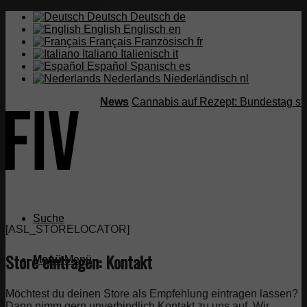
Deutsch
Deutsch
de
English
Englisch
en
Français
Französisch
fr
Italiano
Italienisch
it
Español
Spanisch
es
Nederlands
Niederländisch
nl
News
Cannabis auf Rezept: Bundestag strei
Suche
[ASL_STORELOCATOR]
Store eintragen: Kontakt
Menü
Menü
Möchtest du deinen Store als Empfehlung eintragen lassen?
Dann nimm gern unverbindlich Kontakt zu uns auf. Wir