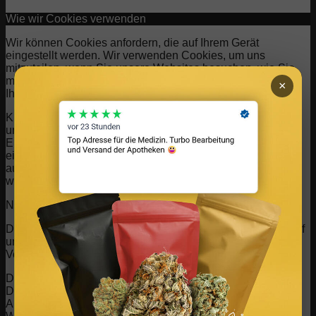
Wie wir Cookies verwenden
Wir können Cookies anfordern, die auf Ihrem Gerät
eingestellt werden. Wir verwenden Cookies, um uns
mitzuteilen, wenn Sie unsere Websites besuchen, wie Sie
mit uns interagieren, Ihre Nutzererfahrung verbessern und
×
Ihre Beziehung zu unserer Website anpassen.
Klicken Sie auf die verschiedenen Kategorienüberschriften,
um mehr zu erfahren. Sie können auch einige Ihrer
Einstellungen ändern. Beachten Sie, dass das Blockieren
einiger Arten von Cookies Auswirkungen auf Ihre Erfahrung
auf unseren Websites und auf die Dienste haben kann, die
wir anbieten können.
Notwendige Website Cookies
Diese Cookies sind unbedingt erforderlich, um Ihnen die auf
unserer Webseite verfügbaren Dienste und Funktionen zur
Verfügung zu stellen.
Da diese Cookies für die auf unserer Webseite verfügbaren
Dienste und Funktionen unbedingt erforderlich sind, hat die
Ablehnung Auswirkungen auf die Funktionsweise unserer