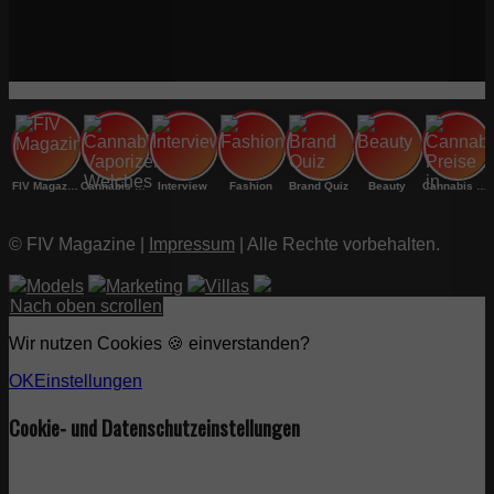
FIV Magazine
Cannabis Vaporizer: Welches
Interview
Fashion
Brand Quiz
Beauty
Cannabis Preise in
© FIV Magazine |
Impressum
| Alle Rechte vorbehalten.
Models
Marketing
Villas
Nach oben scrollen
Wir nutzen Cookies 🍪 einverstanden?
OK
Einstellungen
Cookie- und Datenschutzeinstellungen