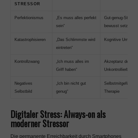
STRESSOR
Perfektionismus
„Es muss alles perfekt
Gut-genug-Standar
sein“
bewusst setzen
Katastrophisieren
„Das Schlimmste wird
Kognitive Umstrukt
eintreten“
Kontrollzwang
„Ich muss alles im
Akzeptanz des
Griff haben“
Unkontrollierbaren
Negatives
„Ich bin nicht gut
Selbstmitgefühl un
Selbstbild
genug“
Therapie
Digitaler Stress: Always-on als
moderner Stressor
Die permanente Erreichbarkeit durch Smartphones