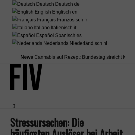
Deutsch
Deutsch
de
English
Englisch
en
Français
Französisch
fr
Italiano
Italienisch
it
Español
Spanisch
es
Nederlands
Niederländisch
nl
News
Cannabis auf Rezept: Bundestag streicht Kostenüber
Stressursachen: Die
Menü
häufigsten Auslöser bei Arbeit,