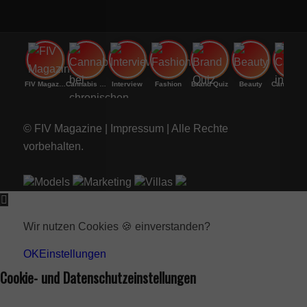
FIV Magazine
Cannabis bei chronischen
Interview
Fashion
Brand Quiz
Beauty
Canna
© FIV Magazine |
Impressum
| Alle Rechte
vorbehalten.
Models
Marketing
Villas
Wir nutzen Cookies 🍪 einverstanden?
OK
Einstellungen
Cookie- und Datenschutzeinstellungen