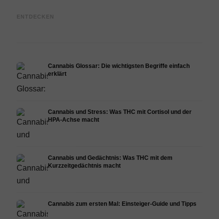
Cannabis Öl selbst herstellen:
CBD und Haut: Was
Canna
ENTDECKEN
Decarboxylierung und
Cannabidiol in der
Parad
Infusion
Dermatologie wirklich kann
und 
Cannabis Glossar: Die wichtigsten Begriffe einfach
erklärt
Cannabis und Stress: Was THC mit Cortisol und der
HPA-Achse macht
Cannabis und Gedächtnis: Was THC mit dem
Kurzzeitgedächtnis macht
Cannabis zum ersten Mal: Einsteiger-Guide und Tipps