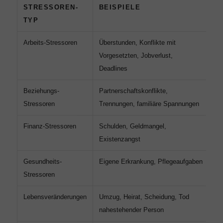
STRESSOREN-
BEISPIELE
D
TYP
Arbeits-Stressoren
Überstunden, Konflikte mit
Of
Vorgesetzten, Jobverlust,
ch
Deadlines
Beziehungs-
Partnerschaftskonflikte,
Va
Stressoren
Trennungen, familiäre Spannungen
Finanz-Stressoren
Schulden, Geldmangel,
Me
Existenzangst
ch
Gesundheits-
Eigene Erkrankung, Pflegeaufgaben
Va
Stressoren
Lebensveränderungen
Umzug, Heirat, Scheidung, Tod
Ak
nahestehender Person
mit