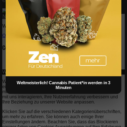
© FIV Magazine |
Impressum
| Alle Rechte vorbehalten.
Models
Marketing
Villas
Nach oben scrollen
Wir nutzen Cookies 🍪 einverstanden?
OK
Einstellungen
Cookie- und Datenschutzeinstellungen
Wie wir Cookies verwenden
Wir können Cookies anfordern, die auf Ihrem Gerät
Weltmeisterlich! Cannabis Patient*in werden in 3
eingestellt werden. Wir verwenden Cookies, um uns
Minuten
mitzuteilen, wenn Sie unsere Websites besuchen, wie Sie
mit uns interagieren, Ihre Nutzererfahrung verbessern und
Ihre Beziehung zu unserer Website anpassen.
Klicken Sie auf die verschiedenen Kategorienüberschriften,
um mehr zu erfahren. Sie können auch einige Ihrer
Einstellungen ändern. Beachten Sie, dass das Blockieren
einiger Arten von Cookies Auswirkungen auf Ihre Erfahrung