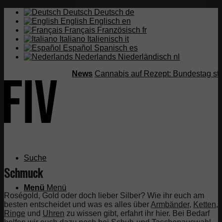
Deutsch
Deutsch
de
English
Englisch
en
Français
Französisch
fr
Italiano
Italienisch
it
Español
Spanisch
es
Nederlands
Niederländisch
nl
News
Cannabis auf Rezept: Bundestag strei
Suche
Schmuck
Menü
Menü
Roségold, Gold oder doch lieber Silber? Wie ihr euch am
besten entscheidet und was es alles über
Armbänder,
Ketten,
Ringe
und
Uhren
zu wissen gibt, erfahrt ihr hier. Bei Bedarf