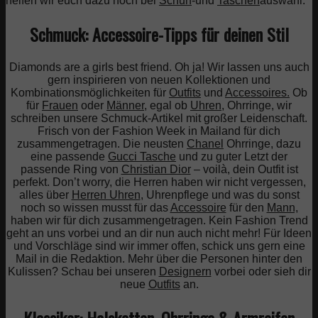
helfen wir euch dazu noch bei
Schuh
-und
Taschen
auswahl.
Schmuck: Accessoire-Tipps für deinen Stil
Diamonds are a girls best friend. Oh ja! Wir lassen uns auch
gern inspirieren von neuen Kollektionen und
Kombinationsmöglichkeiten für
Outfits
und
Accessoires.
Ob
für
Frauen
oder
Männer,
egal ob
Uhren
, Ohrringe
,
wir
schreiben unsere Schmuck-Artikel mit großer Leidenschaft.
Frisch von der Fashion Week in Mailand für dich
zusammengetragen. Die neusten
Chanel
Ohrringe, dazu
eine passende
Gucci Tasche
und zu guter Letzt der
passende Ring von
Christian Dior
– voilà, dein Outfit ist
perfekt. Don’t worry, die Herren haben wir nicht vergessen,
alles über
Herren Uhren
, Uhrenpflege und was du sonst
noch so wissen musst für das
Accessoire
für den
Mann,
haben wir für dich zusammengetragen. Kein Fashion Trend
geht an uns vorbei und an dir nun auch nicht mehr! Für Ideen
und Vorschläge sind wir immer offen, schick uns gern eine
Mail in die Redaktion. Mehr über die Personen hinter den
Kulissen? Schau bei unseren
Designern
vorbei oder sieh dir
neue
Outfits
an.
Klassiker: Halsketten, Ohrringe & Armreifen