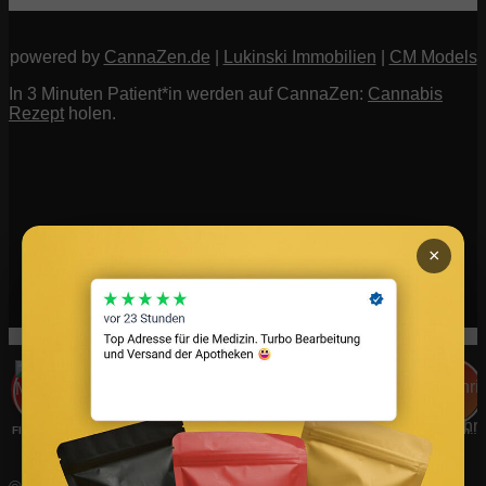
powered by
CannaZen.de
|
Lukinski Immobilien
|
CM Models
In 3 Minuten Patient*in werden auf CannaZen:
Cannabis
Rezept
holen.
×
FIV Magazine
Cannabis und ADHS:
Interview
Fashion
Brand Quiz
Beauty
Bodenrichtwert vs. Verkehrswert: