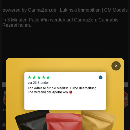
powered by
CannaZen.de
|
Lukinski Immobilien
|
CM Models
In 3 Minuten Patient*in werden auf CannaZen:
Cannabis
Rezept
holen.
×
FIV Magazine
Cannabis Sorten: OG
Interview
Fashion
Brand Quiz
Beauty
Cannabis Wirkung: Wie
© FIV Magazine |
Impressum
| Alle Rechte vorbehalten.