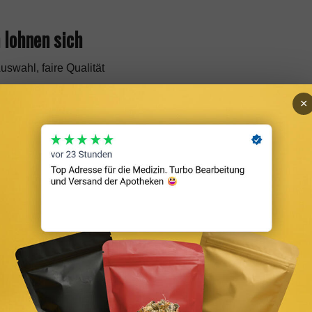
 lohnen sich
swahl, faire Qualität
 die Cord- und Tweed-Varianten
×
 Einstieg
tyles