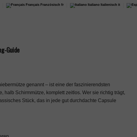
Français
Französisch
fr
Italiano
Italienisch
it
ng-Guide
bermütze genannt – ist eine der faszinierendsten
lb Schirmmütze, komplett zeitlos. Wer sie richtig trägt,
 klassisches Stück, das in jede gut durchdachte
Capsule
eren