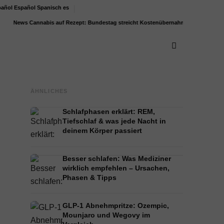
Español
Spanisch
es
News
Cannabis auf Rezept: Bundestag streicht Kostenübernahme für...
Bodenrichtwert
ÄHNLICHES
Schlafphasen erklärt: REM,
Tiefschlaf & was jede Nacht in
deinem Körper passiert
Besser schlafen: Was Mediziner
wirklich empfehlen – Ursachen,
Phasen & Tipps
GLP-1 Abnehmpritze: Ozempic,
Mounjaro und Wegovy im