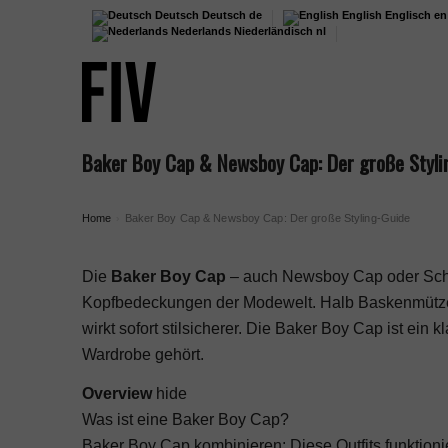
Deutsch
Deutsch
de
English
Englisch
en
Nederlands
Niederländisch
nl
Baker Boy Cap & Newsboy Cap: Der große Styli
Home
Baker Boy Cap & Newsboy Cap: Der große Styling-Guide
›
Die
Baker Boy Cap
– auch Newsboy Cap oder Schie
Kopfbedeckungen der Modewelt. Halb Baskenmütze, ha
wirkt sofort stilsicherer. Die Baker Boy Cap ist ein
Wardrobe
gehört.
Overview
hide
Was ist eine Baker Boy Cap?
Baker Boy Cap kombinieren: Diese Outfits funktioni