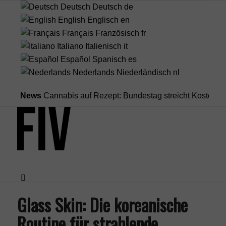
Deutsch
Deutsch
de
English
Englisch
en
Français
Französisch
fr
Italiano
Italienisch
it
Español
Spanisch
es
Nederlands
Niederländisch
nl
News
Cannabis auf Rezept: Bundestag streicht Kostenübernahm
Glass Skin: Die koreanische
Menü
Routine für strahlende,