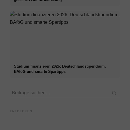
Studium finanzieren 2026: Deutschlandstipendium,
BAföG und smarte Spartipps
Praxissemester bei Top-
Stres
Unternehmen: Chancen,
Karrierestart nach dem
Mediz
Vergütung und der direkte
Studium: Was Recruiter
– Urs
ENTDECKEN
Weg in die Karriere
wirklich suchen
Techn