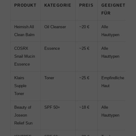
PRODUKT
KATEGORIE
PREIS
GEEIGNET
FÜR
Heimish All
Oil Cleanser
~20 €
Alle
S
Clean Balm
Hauttypen
K
COSRX
Essence
~25 €
Alle
9
Snail Mucin
Hauttypen
M
Essence
Klairs
Toner
~25 €
Empfindliche
P
Supple
Haut
A
Toner
Beauty of
SPF 50+
~18 €
Alle
M
Joseon
Hauttypen
R
Relief Sun