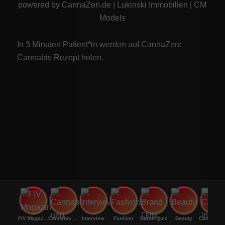
powered by
CannaZen.de
|
Lukinski Immobilien
|
CM
Models
In 3 Minuten Patient*in werden auf CannaZen:
Cannabis Rezept
holen.
FIV Magazine
Cannabis und Hunger:
Interview
Fashion
Brand Quiz
Beauty
Canna