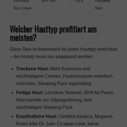
ISNTREE
SPF 50+
~20 €
Trockene
H
Sun Cream
Haut
Welcher Hauttyp profitiert am
meisten?
Glass Skin ist theoretisch für jeden Hauttyp erreichbar
– der Ansatz muss nur angepasst werden:
Trockene Haut:
Mehr Essences und
reichhaltigere Cremes,
Hyaluronsäure mehrfach
schichten
, Sleeping Pack regelmäßig
Fettige Haut:
Leichtere Texturen, BHA für Poren,
Niacinamide zur Talgregulierung, kein
reichhaltiges Sleeping Pack
Empfindliche Haut:
Centella Asiatica, Mugwort,
Klairs oder Dr. Jart+ Cicapair-Linie, keine