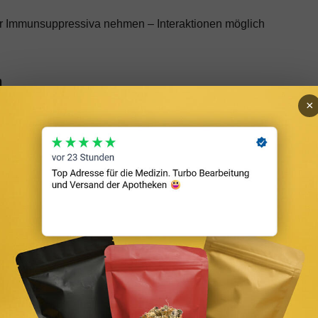
er Immunsuppressiva nehmen – Interaktionen möglich
n
×
gibt es gut erforschte pflanzliche und nutritive
EVIDENZ
edierend
Moderat – wirkt besser als Placebo
GABA-Aktivierung
Moderat – besonders bei Mangelzuständen
dierung
Moderat
ffördernd
Schwach–moderat