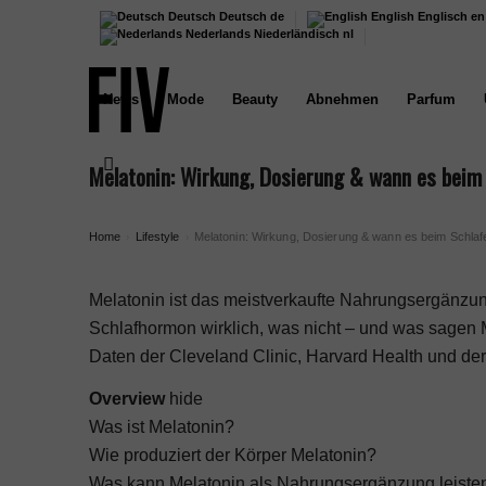
Deutsch
Deutsch
de
English
Englisch
en
Nederlands
Niederländisch
nl
News
Mode
Beauty
Abnehmen
Parfum
Melatonin: Wirkung, Dosierung & wann es beim S
Home
Lifestyle
Melatonin: Wirkung, Dosierung & wann es beim Schlafen 
›
›
Melatonin ist das meistverkaufte Nahrungsergänzun
Schlafhormon wirklich, was nicht – und was sagen
Daten der Cleveland Clinic, Harvard Health und de
Overview
hide
Was ist Melatonin?
Wie produziert der Körper Melatonin?
Was kann Melatonin als Nahrungsergänzung leiste