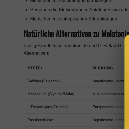
Menschen mit Autoimmunerkrankungen
Personen die Blutverdünner, Antidepressiva od
Menschen mit epileptischen Erkrankungen
Natürliche Alternativen zu Melatoni
Laut gesundheitsinformation.de und Cleveland Clinic 
Alternativen:
MITTEL
WIRKUNG
Baldrian (Valeriana)
Angstlösend, leicht s
Magnesium (Glycinat/Malat)
Muskelentspannung, 
L-Theanin (aus Grüntee)
Entspannend ohne Se
Passionsblume
Angstlösend, einschla