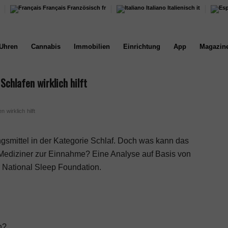
Français
Französisch
fr
Italiano
Italienisch
it
Uhren
Cannabis
Immobilien
Einrichtung
App
Magazin
chlafen wirklich hilft
wirklich hilft
gsmittel in der Kategorie Schlaf. Doch was kann das
 Mediziner zur Einnahme? Eine Analyse auf Basis von
r National Sleep Foundation.
n?