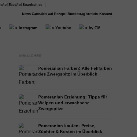
Español
Spanisch
es
News
Cannabis auf Rezept: Bundestag streicht Kostenübernahme für...
Stres
e
< Instagram
< Youtube
< by CM
ÄHNLICHES
Pomeranian Farben: Alle Fellfarben
des Zwergspitz im Überblick
Pomeranian Erziehung: Tipps für
Welpen und erwachsene
Zwergspitze
Pomeranian kaufen: Preise,
Züchter & Kosten im Überblick