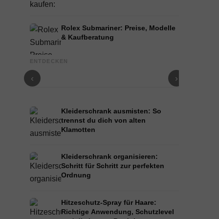
Rolex Submariner: Preise, Modelle
& Kaufberatung
Baker Boy Cap & Newsboy Cap: Der große
Bucket Hat 
ENTDECKEN
Styling-Guide
Herren
‹
›
Kleiderschrank ausmisten: So
trennst du dich von alten
Klamotten
Kleiderschrank organisieren:
Schritt für Schritt zur perfekten
Ordnung
Hitzeschutz-Spray für Haare:
Richtige Anwendung, Schutzlevel