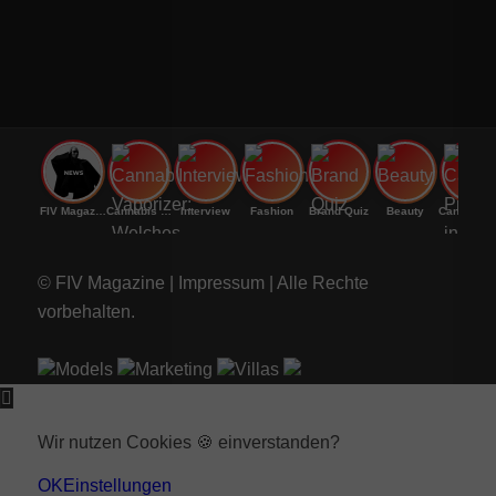
FIV Magazine
Cannabis Vaporizer: Welches
Interview
Fashion
Brand Quiz
Beauty
Cannab
© FIV Magazine |
Impressum
| Alle Rechte
vorbehalten.
Models
Marketing
Villas
Wir nutzen Cookies 🍪 einverstanden?
OK
Einstellungen