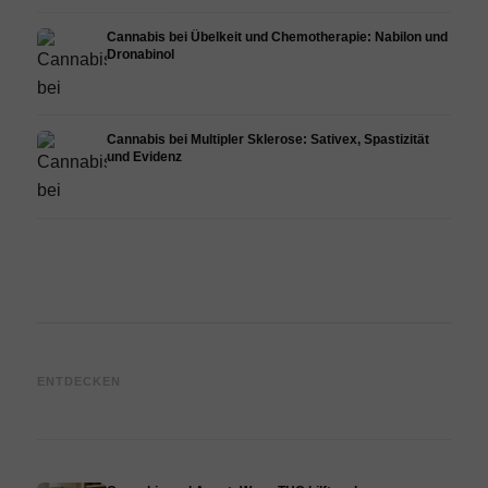
Cannabis bei Übelkeit und Chemotherapie: Nabilon und
Dronabinol
Cannabis bei Multipler Sklerose: Sativex, Spastizität
und Evidenz
Cannabis und Epilepsie: CBD,
Cannabis Öl selbst herstellen:
CBD 
ENTDECKEN
Epidiolex und der Stand der
Decarboxylierung und
Canna
Forschung
Infusion
Derma