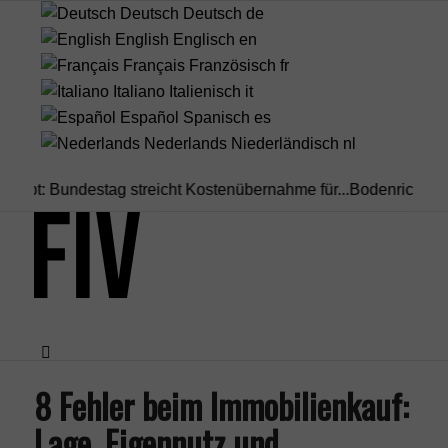
Deutsch
Deutsch
de
English
Englisch
en
Français
Französisch
fr
Italiano
Italienisch
it
Español
Spanisch
es
Nederlands
Niederländisch
nl
 Bundestag streicht Kostenübernahme für...
Bodenrichtwert vs. 
8 Fehler beim Immobilienkauf:
Menü
Lage, Eigennutz und