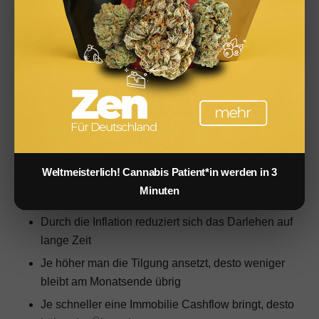
verkaufen, wodurch Gewinn erzielt werden kann.
Fehler 8 – In riesigen Raten zahlen
Du willst deinen Kredit so schnell wie möglich tilgen
und denkst, große Summen helfen dir dabei? Das ist
leider falsch. Hier unser Tipp: Vereinbare bei der
Bank lieber kleine Tilgungsraten.
Weltmeisterlich! Cannabis Patient*in werden in 3
Der Mieter zahlt die Immobilie ab, alle
Minuten
Überschüsse sind direkter Vermögensaufbau
Durch die Inflation reduziert sich das Darlehen auf
lange Zeit
Je höher man die Tilgung ansetzt, desto weniger
bleibt am Monatsende übrig
Je schneller eine Immobilie Cashflow bringt, desto