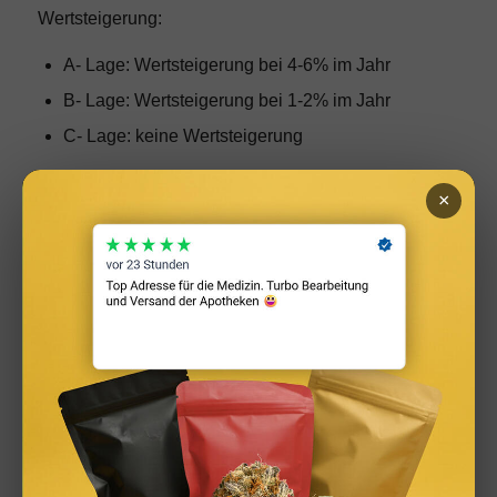
Wertsteigerung:
A- Lage: Wertsteigerung bei 4-6% im Jahr
B- Lage: Wertsteigerung bei 1-2% im Jahr
C- Lage: keine Wertsteigerung
Als Einsteiger entscheiden sie sich für eine
×
Eigentumswohnung in guter C- Lage oder B- Lage.
Fehler 7 – Top Ausstattung- schlechte
Immobilie
Tolle Küche, tolle Möbel, du hast die Immobilie nur
auf Grund ihrer tollen Ausstattung gekauft? Schlecht
für dich, denn so springt weniger Profit raus. Was du
suchst sind renovierungsbedürftige Immobilien, denn
so kannst du sie selbst renovieren und dann