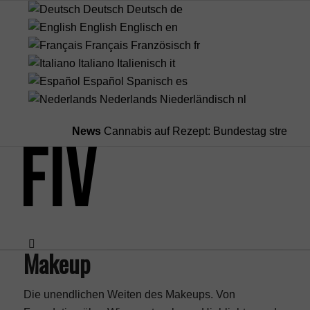
Deutsch
Deutsch
de
English
Englisch
en
Français
Französisch
fr
Italiano
Italienisch
it
Español
Spanisch
es
Nederlands
Niederländisch
nl
News
Cannabis auf Rezept: Bundestag streicht Ko
Makeup
Menü
Die unendlichen Weiten des Makeups. Von