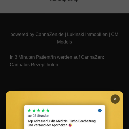
powered by
CannaZen.de
|
Lukinski Immobilien
|
CM
Models
In 3 Minuten Patient*in werden auf CannaZen:
Cannabis Rezept
holen.
×