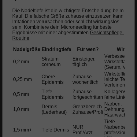
Die Nadeltiefe ist die wichtigste Entscheidung beim
Kauf. Die falsche Größe zuhause einzusetzen kann
Irritationen verursachen oder schlicht wirkungslos
sein. Kombiniere dein Microneedling für beste
Ergebnisse mit einer abgestimmten
Gesichtspflege-
Routine
.
Nadelgröße
Eindringtiefe
Für wen?
Wirkung
Verbesserte
Stratum
Einsteiger,
0,2 mm
Wirkstoffaufn
corneum
täglich
(Serum, Vitami
Wirkstofftransp
Obere
Zuhause —
0,25 mm
leichte Textur-
Epidermis
wöchentlich
Verfeinerung
Tiefe
Zuhause —
Kollagenstimul
0,5 mm
Epidermis
fortgeschritten
feine Linien, P
Narben,
Dermis
Grenzbereich
1,0 mm
Dehnungsstrei
(Lederhaut)
Zuhause/Profi
Haarwachstu
Tiefe
NUR
Narbenbehand
1,5 mm+
Tiefe Dermis
Profi/Arzt
professionelle