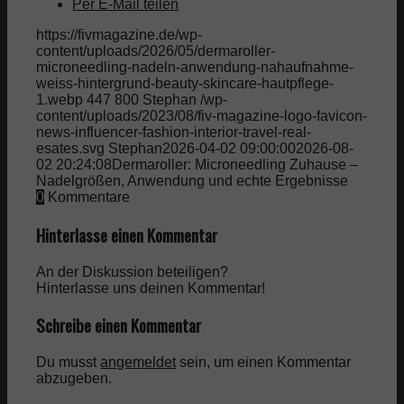
Per E-Mail teilen
https://fivmagazine.de/wp-
content/uploads/2026/05/dermaroller-
microneedling-nadeln-anwendung-nahaufnahme-
weiss-hintergrund-beauty-skincare-hautpflege-
1.webp
447
800
Stephan
/wp-
content/uploads/2023/08/fiv-magazine-logo-favicon-
news-influencer-fashion-interior-travel-real-
esates.svg
Stephan
2026-04-02 09:00:00
2026-08-
02 20:24:08
Dermaroller: Microneedling Zuhause –
Nadelgrößen, Anwendung und echte Ergebnisse
0
Kommentare
Hinterlasse einen Kommentar
An der Diskussion beteiligen?
Hinterlasse uns deinen Kommentar!
Schreibe einen Kommentar
Du musst
angemeldet
sein, um einen Kommentar
abzugeben.