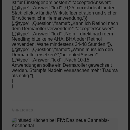
ist für Einsteiger am besten?“,“acceptedAnswer“:
{„@type“: „Answer“,“text“: „0,25 mm ist ideal für den
Start: effektiv für die Wirkstoffpenetration und sicher
für wöchentliche Heimanwendung.“}},
{„@type“: „Question“,“name“: „Kann ich Retinol nach
dem Dermaroller verwenden?“,“acceptedAnswer“:
{„@type“: „Answer“,“text“: „Nein – direkt nach dem
Needling bitte keine AHA, BHA oder Retinol
verwenden. Warte mindestens 24-48 Stunden.“}},
{„@type“: „Question“,“name“: „Wann muss ich den
Dermaroller ersetzen?“,“acceptedAnswer“:
{„@type“: „Answer“,“text“: „Nach 10-15
Anwendungen sollte ein Dermaroller gewechselt
werden. Stumpfe Nadeln verursachen mehr Trauma
als nötig.“}}
]
}
ÄHNLICHES