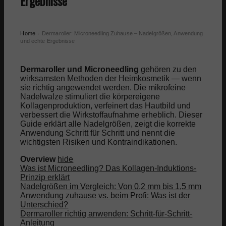
Ergebnisse
Home
Dermaroller: Microneedling Zuhause – Nadelgrößen, Anwendung
›
und echte Ergebnisse
Dermaroller und Microneedling
gehören zu den
wirksamsten Methoden der Heimkosmetik — wenn
sie richtig angewendet werden. Die mikrofeine
Nadelwalze stimuliert die körpereigene
Kollagenproduktion, verfeinert das Hautbild und
verbessert die Wirkstoffaufnahme erheblich. Dieser
Guide erklärt alle Nadelgrößen, zeigt die korrekte
Anwendung Schritt für Schritt und nennt die
wichtigsten Risiken und Kontraindikationen.
Overview
hide
Was ist Microneedling? Das Kollagen-Induktions-
Prinzip erklärt
Nadelgrößen im Vergleich: Von 0,2 mm bis 1,5 mm
Anwendung zuhause vs. beim Profi: Was ist der
Unterschied?
Dermaroller richtig anwenden: Schritt-für-Schritt-
Anleitung