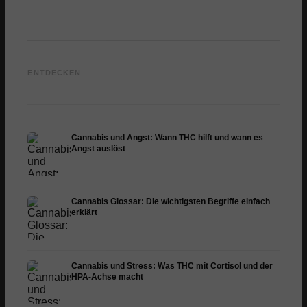
Cannabis und Epilepsie:
Cannabis Öl selbst
CBD un
CBD, Epidiolex und der
herstellen: Decarboxylierung
Cannab
ENTDECKEN
Stand der Forschung
und Infusion
Dermat
Cannabis und Angst: Wann THC hilft und wann es
Angst auslöst
Cannabis Glossar: Die wichtigsten Begriffe einfach
erklärt
Cannabis und Stress: Was THC mit Cortisol und der
HPA-Achse macht