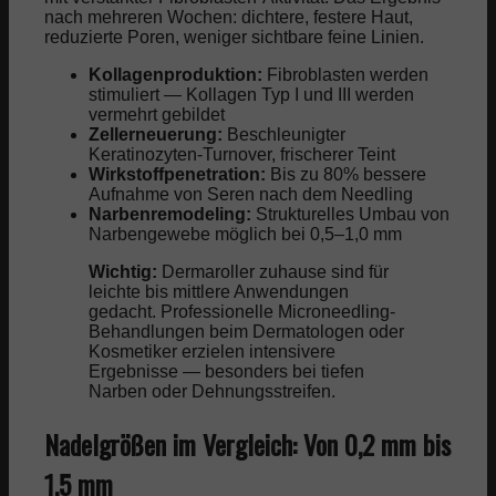
nach mehreren Wochen: dichtere, festere Haut,
reduzierte Poren, weniger sichtbare feine Linien.
Kollagenproduktion:
Fibroblasten werden
stimuliert — Kollagen Typ I und III werden
vermehrt gebildet
Zellerneuerung:
Beschleunigter
Keratinozyten-Turnover, frischerer Teint
Wirkstoffpenetration:
Bis zu 80% bessere
Aufnahme von Seren nach dem Needling
Narbenremodeling:
Strukturelles Umbau von
Narbengewebe möglich bei 0,5–1,0 mm
Wichtig:
Dermaroller zuhause sind für
leichte bis mittlere Anwendungen
gedacht. Professionelle Microneedling-
Behandlungen beim Dermatologen oder
Kosmetiker erzielen intensivere
Ergebnisse — besonders bei tiefen
Narben oder Dehnungsstreifen.
Nadelgrößen im Vergleich: Von 0,2 mm bis
1,5 mm