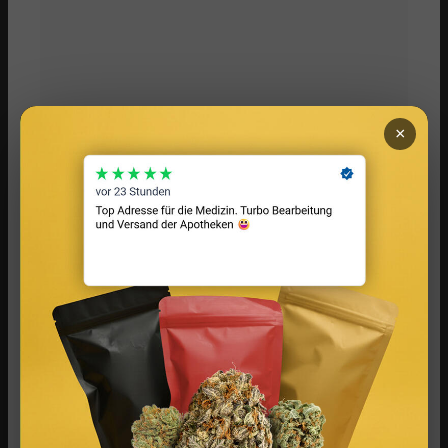
×
Infused Kitchen bei FIV: Das neue Cannabis-
Kochportal
Cannabis Drinks: Smoothies, Tee, Golden Milk &
Rezepte