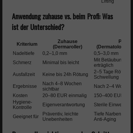
Lifting
Anwendung zuhause vs. beim Profi: Was
ist der Unterschied?
Zuhause
Profi
Kriterium
(Dermaroller)
(Dermatologe/K
Nadeltiefe
0,2–1,0 mm
0,5–3,0 mm
Mit Betäubungsc
Schmerz
Minimal bis leicht
erträglich
2–5 Tage Rötung/l
Ausfallzeit
Keine bis 24h Rötung
Schwellung
Nach 4–8 Wochen
Ergebnisse
Nach 2–4 Wochen 
sichtbar
Kosten
20–80 EUR einmalig
150–400 EUR pro 
Hygiene-
Eigenverantwortung
Sterile Einwegnad
Kontrolle
Präventiv, leichte
Tiefe Narben, aus
Geeignet für
Unebenheiten
Anti-Aging