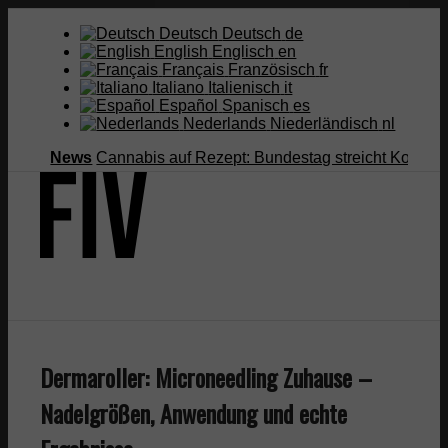
Deutsch
Deutsch
de
English
Englisch
en
Français
Französisch
fr
Italiano
Italienisch
it
Español
Spanisch
es
Nederlands
Niederländisch
nl
News
Cannabis auf Rezept: Bundestag streicht Kostenüberna
Suche
Dermaroller: Microneedling Zuhause –
Menü
Menü
Nadelgrößen, Anwendung und echte