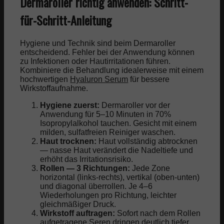
Dermaroller richtig anwenden: Schritt-
für-Schritt-Anleitung
Hygiene und Technik sind beim Dermaroller
entscheidend. Fehler bei der Anwendung können
zu Infektionen oder Hautirritationen führen.
Kombiniere die Behandlung idealerweise mit einem
hochwertigen
Hyaluron Serum
für bessere
Wirkstoffaufnahme.
Hygiene zuerst:
Dermaroller vor der
Anwendung für 5–10 Minuten in 70%
Isopropylalkohol tauchen. Gesicht mit einem
milden, sulfatfreien Reiniger waschen.
Haut trocknen:
Haut vollständig abtrocknen
— nasse Haut verändert die Nadeltiefe und
erhöht das Irritationsrisiko.
Rollen — 3 Richtungen:
Jede Zone
horizontal (links-rechts), vertikal (oben-unten)
und diagonal überrollen. Je 4–6
Wiederholungen pro Richtung, leichter
gleichmäßiger Druck.
Wirkstoff auftragen:
Sofort nach dem Rollen
aufgetragene Seren dringen deutlich tiefer