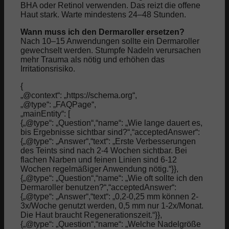
BHA oder Retinol verwenden. Das reizt die offene
Haut stark. Warte mindestens 24–48 Stunden.
Wann muss ich den Dermaroller ersetzen?
Nach 10–15 Anwendungen sollte ein Dermaroller
gewechselt werden. Stumpfe Nadeln verursachen
mehr Trauma als nötig und erhöhen das
Irritationsrisiko.
{
„@context“: „https://schema.org“,
„@type“: „FAQPage“,
„mainEntity“: [
{„@type“: „Question“,“name“: „Wie lange dauert es,
bis Ergebnisse sichtbar sind?“,“acceptedAnswer“:
{„@type“: „Answer“,“text“: „Erste Verbesserungen
des Teints sind nach 2-4 Wochen sichtbar. Bei
flachen Narben und feinen Linien sind 6-12
Wochen regelmäßiger Anwendung nötig.“}},
{„@type“: „Question“,“name“: „Wie oft sollte ich den
Dermaroller benutzen?“,“acceptedAnswer“:
{„@type“: „Answer“,“text“: „0,2-0,25 mm können 2-
3x/Woche genutzt werden, 0,5 mm nur 1-2x/Monat.
Die Haut braucht Regenerationszeit.“}},
{„@type“: „Question“,“name“: „Welche Nadelgröße