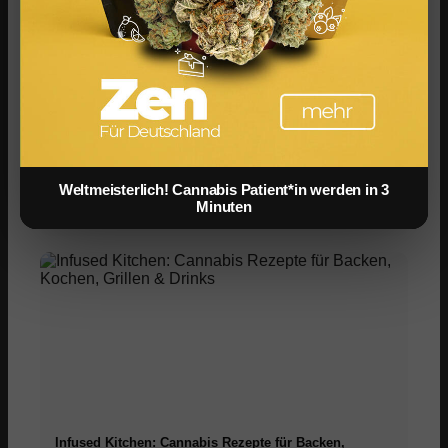
Weltmeisterlich! Cannabis Patient*in werden in 3
Cannabis Grillen: BBQ, Marinaden & Rezepte für den
Minuten
Sommer
Infused Kitchen: Cannabis Rezepte für Backen,