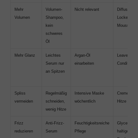
Mehr
Volumen-
Nicht relevant
Diffusor,
Volumen
Shampoo,
Locken-
kein
Mousse
schweres
Öl
Mehr Glanz
Leichtes
Argan-Öl
Leave-In-
Serum nur
einarbeiten
Conditioner
an Spitzen
Spliss
Regelmäßig
Intensive Maske
Creme statt
vermeiden
schneiden,
wöchentlich
Hitze style
wenig Hitze
Frizz
Anti-Frizz-
Feuchtigkeitsreiche
Glycerin-
reduzieren
Serum
Pflege
haltige