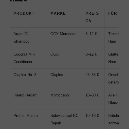
PRODUKT
MARKE
PREIS
FÜR WEN
CA.
Argan-Öl
OGX Moroccan
8–12 €
Trockenes, 
Shampoo
Haar
Coconut Milk
OGX
8–12 €
Glattes, tro
Conditioner
Haar
Olaplex No. 3
Olaplex
28–35 €
Geschädigte
gefärbtes H
Haaröl (Argan)
Moroccanoil
18–30 €
Alle Haartyp
Glanz
Protein-Maske
Schwarzkopf BC
10–18 €
Brüchiges,
Repair
schwaches 