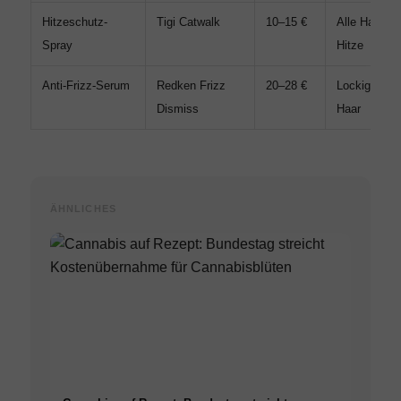
Hitzeschutz-
Tigi Catwalk
10–15 €
Alle Haartyp
Spray
Hitze
Anti-Frizz-Serum
Redken Frizz
20–28 €
Lockiges, k
Dismiss
Haar
ÄHNLICHES