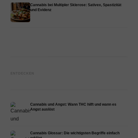
Cannabis bei Multipler Sklerose: Sativex, Spastizität
und Evidenz
Cannabis und Epilepsie: CBD,
Cannabis Öl selbst herstellen:
CBD 
ENTDECKEN
Epidiolex und der Stand der
Decarboxylierung und
Canna
Forschung
Infusion
Derma
Cannabis und Angst: Wann THC hilft und wann es
Angst auslöst
Cannabis Glossar: Die wichtigsten Begriffe einfach