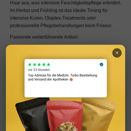
Haar aus, was intensive Feuchtigkeitspflege erfordert.
Im Herbst und Frühling ist das ideale Timing für
intensive Kuren, Olaplex-Treatments oder
professionelle Pflegebehandlungen beim Friseur.
Passende weiterführende Artikel:
Haarpflegeroutine: Schritt für Schritt die richtige
×
Routine aufbauen
Trendfrisuren für Männer: Die 6 angesagtesten
Cuts im Detail
Frisuren für kurzes Haar zum Nachmachen
Flechtfrisuren: Styles, Anleitungen und Trends
FAQ: Häufige Fragen zur Haarpflege
Wie oft sollte man Haare waschen?
Für die meisten Haartypen reicht 2–3x pro Woche. Zu