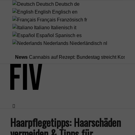
Deutsch
Deutsch
de
English
Englisch
en
Français
Französisch
fr
Italiano
Italienisch
it
Español
Spanisch
es
Nederlands
Niederländisch
nl
News
Cannabis auf Rezept: Bundestag streicht Kostenübernah
Haarpflegetipps: Haarschäden
Menü
vermeiden & Tipps für