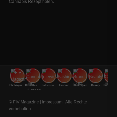
Cannabis Rezept
holen.
FIV Magazine
Cannabis und Hunger:
Interview
Fashion
Brand Quiz
Beauty
Canna
© FIV Magazine |
Impressum
| Alle Rechte
vorbehalten.