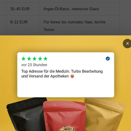
35–45 EUR
Argan-Öl-Basis, intensiver Glanz
8–12 EUR
Für feines bis normales Haar, leichte
Textur
20–28 EUR
Salon-Qualität, Anti-Breakage-Formel
×
12–16 EUR
Leave-In + Repair + Hitzeschutz
kombiniert
 Schritt für Schritt
g. Kombiniere Hitzeschutz mit einer guten
ondern ausdrücken. Zu nasses Haar lässt Hitzeschutz-
ig.