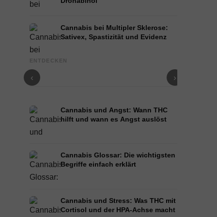
Dronabinol
Cannabis bei Multipler Sklerose:
Sativex, Spastizität und Evidenz
Cannabis und Epilepsie: CBD, Epidiolex und der
Cannabis Öl
ENTDECKEN
Stand der Forschung
und Infusion
‹
›
Cannabis und Angst: Wann THC
hilft und wann es Angst auslöst
Cannabis Glossar: Die wichtigsten
Begriffe einfach erklärt
Cannabis und Stress: Was THC mit
Cortisol und der HPA-Achse macht