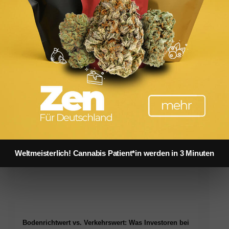
stand auf alle Haarsträhnen von den Längen bis zu den
Fettigkeitsrisiko).
nem Kamm gleichmäßig verteilen — kein Klumpen-Effekt
r:
Möglichst unter 180°C bleiben. Diffusor für Locken nutzt
m, nicht entgegen der Haarrichtung.
Weltmeisterlich! Cannabis Patient*in werden in 3 Minuten
Bodenrichtwert vs. Verkehrswert: Was Investoren bei