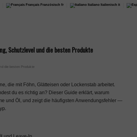
Français
Französisch
fr
Italiano
Italienisch
it
ng, Schutzlevel und die besten Produkte
nd die besten Produkte
e, die mit Föhn, Glätteisen oder Lockenstab arbeitet.
dest du es richtig an? Dieser Guide erklärt, warum
reme und Öl, und zeigt die häufigsten Anwendungsfehler —
yp.
Öl und Leave-In