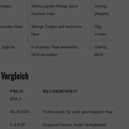
chiges,
Walnussgroße Menge durch
Cremig,
feuchtes Haar
pflegend
aziertes Haar;
Wenige Tropfen auf trockenes
Ölig,
Haar
schwer
 tägliche
In feuchtes Haar einarbeiten,
Cremig,
nicht ausspülen
leicht
 Vergleich
PREIS
BESONDERHEIT
(CA.)
30–38 EUR
Professionell, für stark geschädigtes Haar
5–8 EUR
Drugstore-Favorit, breite Verfügbarkeit