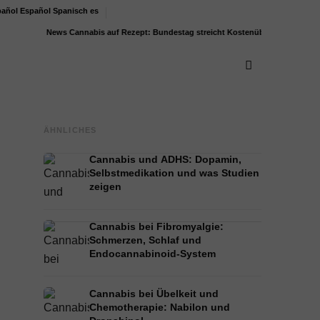
Español
Spanisch
es
News
Cannabis auf Rezept: Bundestag streicht Kostenübernahme für...
Bodenri
ÄHNLICHES
Cannabis und ADHS: Dopamin,
Selbstmedikation und was Studien
zeigen
Cannabis bei Fibromyalgie:
Schmerzen, Schlaf und
Endocannabinoid-System
Cannabis bei Übelkeit und
Chemotherapie: Nabilon und