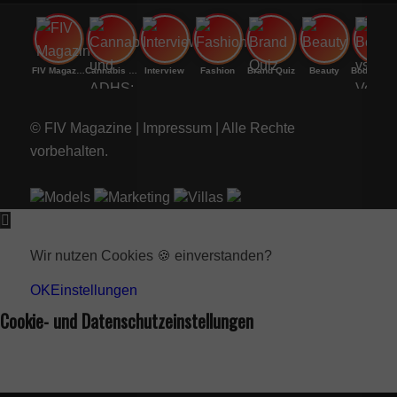
FIV Magazine
Cannabis und ADHS:
Interview
Fashion
Brand Quiz
Beauty
Bodenri
© FIV Magazine |
Impressum
| Alle Rechte
vorbehalten.
Models
Marketing
Villas
Wir nutzen Cookies 🍪 einverstanden?
OK
Einstellungen
Cookie- und Datenschutzeinstellungen