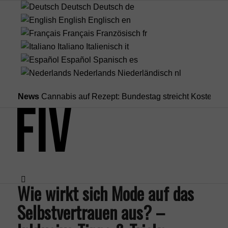
Deutsch
Deutsch
de
English
Englisch
en
Français
Französisch
fr
Italiano
Italienisch
it
Español
Spanisch
es
Nederlands
Niederländisch
nl
News
Cannabis auf Rezept: Bundestag streicht Kostenübernahme
Wie wirkt sich Mode auf das
Selbstvertrauen aus? –
Menü