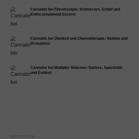
Cannabis bei Fibromyalgie: Schmerzen, Schlaf und
Endocannabinoid-System
Cannabis bei Übelkeit und Chemotherapie: Nabilon und
Dronabinol
Cannabis bei Multipler Sklerose: Sativex, Spastizität
und Evidenz
Cannabis und Epilepsie: CBD,
Cannabis Öl selbst herstellen:
CBD 
ENTDECKEN
Epidiolex und der Stand der
Decarboxylierung und
Canna