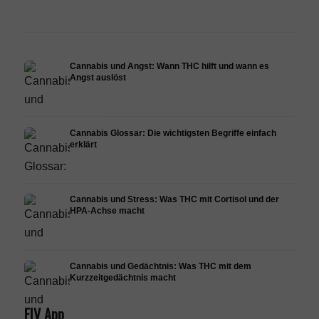
Forschung
Infusion
Derma
Cannabis und Angst: Wann THC hilft und wann es
Angst auslöst
Cannabis Glossar: Die wichtigsten Begriffe einfach
erklärt
Cannabis und Stress: Was THC mit Cortisol und der
HPA-Achse macht
Cannabis und Gedächtnis: Was THC mit dem
Kurzzeitgedächtnis macht
FIV App