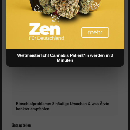
Schlafhygiene: 10 Regeln für besseren Schlaf –
wissenschaftlich belegt
Weltmeisterlich! Cannabis Patient*in werden in 3
Minuten
Einschlafprobleme: 8 häufige Ursachen & was Ärzte
konkret empfehlen
Eintrag teilen