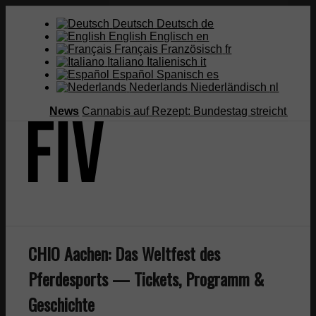
Deutsch
Deutsch
de
English
Englisch
en
Français
Französisch
fr
Italiano
Italienisch
it
Español
Spanisch
es
Nederlands
Niederländisch
nl
News
Cannabis auf Rezept: Bundestag streicht Kostenüb
Suche
CHIO Aachen: Das Weltfest des
Pferdesports — Tickets, Programm &
Menü
Menü
Geschichte