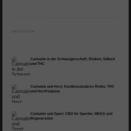
CBD Öl kaufen: Ratgeber für
Cannabis bei Schlafapnoe:
Qualität, Dosierung und
Dronabinol, Atemwege und
Cannab
ENTDECKEN
Vollspektrum
Schlaf
Hepati
Cannabis in der Schwangerschaft: Risiken, Stillzeit
und THC
Cannabis und Herz: Kardiovaskuläres Risiko, THC
und Herzfrequenz
Cannabis und Sport: CBD für Sportler, WADA und
Regeneration