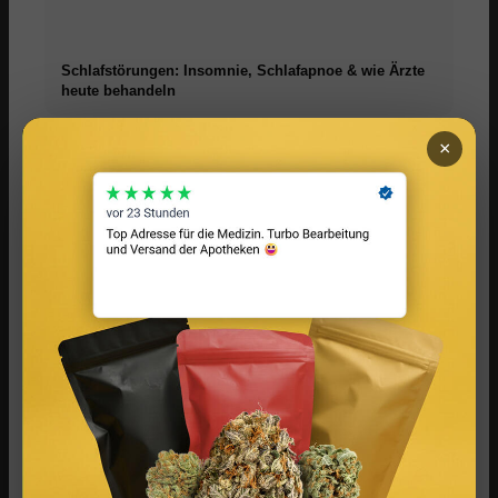
Schlafstörungen: Insomnie, Schlafapnoe & wie Ärzte
heute behandeln
×
Melatonin: Wirkung, Dosierung & wann es beim
Schlafen wirklich hilft