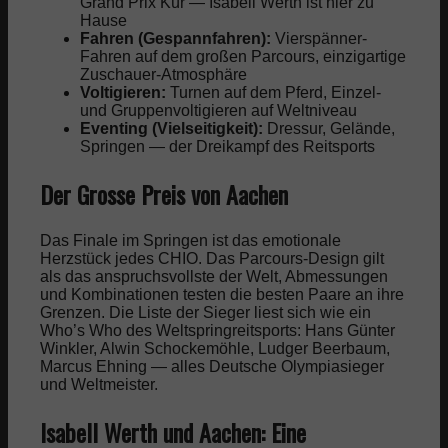
Grand Prix Kür — Isabell Werth ist hier zu
Hause
Fahren (Gespannfahren):
Vierspänner-
Fahren auf dem großen Parcours, einzigartige
Zuschauer-Atmosphäre
Voltigieren:
Turnen auf dem Pferd, Einzel-
und Gruppenvoltigieren auf Weltniveau
Eventing (Vielseitigkeit):
Dressur, Gelände,
Springen — der Dreikampf des Reitsports
Der Grosse Preis von Aachen
Das Finale im Springen ist das emotionale
Herzstück jedes CHIO. Das Parcours-Design gilt
als das anspruchsvollste der Welt, Abmessungen
und Kombinationen testen die besten Paare an ihre
Grenzen. Die Liste der Sieger liest sich wie ein
Who’s Who des Weltspringreitsports: Hans Günter
Winkler, Alwin Schockemöhle, Ludger Beerbaum,
Marcus Ehning — alles Deutsche Olympiasieger
und Weltmeister.
Isabell Werth und Aachen: Eine