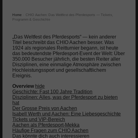
Home
CHIO Aachen: Das Weltfest des Pferdesports — Tickets,
›
Programm & Geschichte
„Das Weltfest des Pferdesports“ — kein anderer
Titel beschreibt das CHIO Aachen besser. Was
1924 als regionales Reitturnier begann, ist heute
das bedeutendste Pferdesport-Event der Welt: Über
350.000 Besucher jährlich, die besten Reiter aller
Disziplinen, eine einmalige Atmosphäre zwischen
Hochleistungssport und gesellschaftlichem
Ereignis.
Overview
hide
Geschichte: Fast 100 Jahre Tradition
Disziplinen: Alles, was der Pferdesport zu bieten
hat
Der Grosse Preis von Aachen
Isabell Werth und Aachen: Eine Liebesgeschichte
Tickets und VIP-Bereich
Aachen als Pferdesport-Mekka
Häufige Fragen zum CHIO Aachen
Das könnte dich auch interessieren