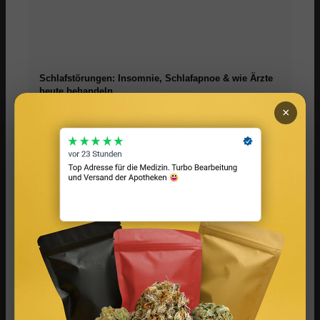
Schlafstörungen: Insomnie, Schlafapnoe & wie Ärzte
heute behandeln
×
Melatonin: Wirkung, Dosierung & wann es beim
Schlafen wirklich hilft