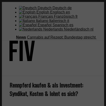
Deutsch
Deutsch
de
English
Englisch
en
Français
Französisch
fr
Italiano
Italienisch
it
Español
Spanisch
es
Nederlands
Niederländisch
nl
News
Cannabis auf Rezept: Bundestag streicht Kostenübe
Suche
Rennpferd kaufen & als Investment:
Syndikat, Kosten & lohnt es sich?
Menü
Menü