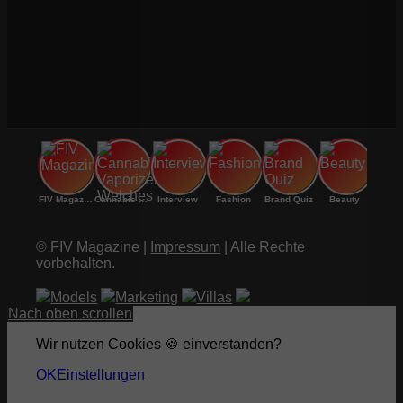
FIV Magazine
Cannabis Vaporizer: Welches
Interview
Fashion
Brand Quiz
Beauty
© FIV Magazine |
Impressum
| Alle Rechte
vorbehalten.
Models
Marketing
Villas
Nach oben scrollen
Wir nutzen Cookies 🍪 einverstanden?
OK
Einstellungen