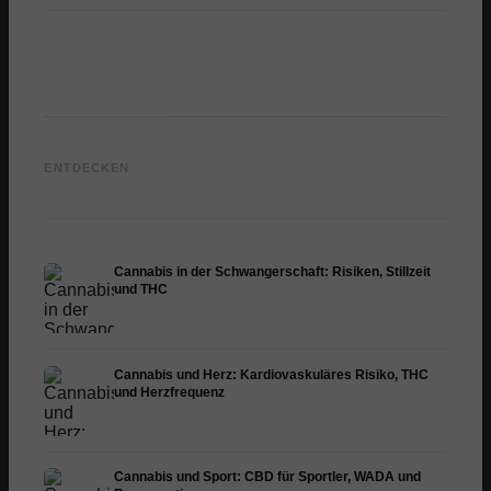
CBD Öl kaufen: Ratgeber für
Cannabis bei Schlafapnoe:
Qualität, Dosierung und
Dronabinol, Atemwege und
Cannab
ENTDECKEN
Vollspektrum
Schlaf
Hepati
Cannabis in der Schwangerschaft: Risiken, Stillzeit
und THC
Cannabis und Herz: Kardiovaskuläres Risiko, THC
und Herzfrequenz
Cannabis und Sport: CBD für Sportler, WADA und