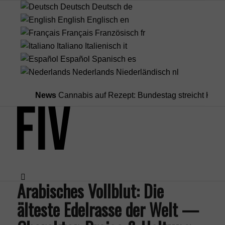
Deutsch
Deutsch
de
English
Englisch
en
Français
Französisch
fr
Italiano
Italienisch
it
Español
Spanisch
es
Nederlands
Niederländisch
nl
News
Cannabis auf Rezept: Bundestag streicht Kostenübe
Arabisches Vollblut: Die
älteste Edelrasse der Welt —
Menü