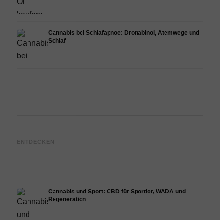
Cannabis bei Schlafapnoe: Dronabinol, Atemwege und
Schlaf
Cannabis nach Schlaganfall:
Canna
ENTDECKEN
Cannabis und Leber:
Neuroprotection, CBD und
Endo
Hepatitis, Fibrose und CBD
Ischämie
Angst
Cannabis und Sport: CBD für Sportler, WADA und
Regeneration