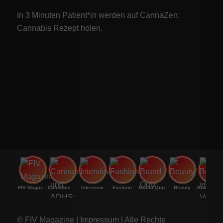
In 3 Minuten Patient*in werden auf CannaZen:
Cannabis Rezept
holen.
FIV Magazine
Cannabis und ADHS:
Interview
Fashion
Brand Quiz
Beauty
Bodenri
© FIV Magazine |
Impressum
| Alle Rechte