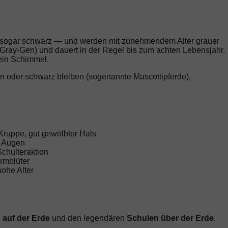
 sogar schwarz — und werden mit zunehmendem Alter grauer
 (Gray-Gen) und dauert in der Regel bis zum achten Lebensjahr.
 ein Schimmel.
un oder schwarz bleiben (sogenannte Mascottipferde),
Kruppe, gut gewölbter Hals
e Augen
Schulteraktion
rmblüter
hohe Alter
 auf der Erde
und den legendären
Schulen über der Erde
: