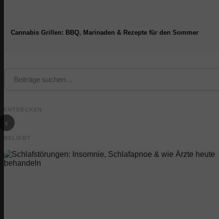
Cannabis Grillen: BBQ, Marinaden & Rezepte für den Sommer
Studium finanzieren
Praxissemester
Social Media
2026:
Unternehmen:
Werbeanzeigen: Mehr
Deutschlandstipendium,
Vergütung und
Verkäufe durch gezieltes
BAföG und smarte
direkte Weg in 
ENTDECKEN
Online Marketing
Spartipps
Karriere
‹
BELIEBT