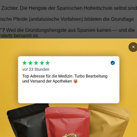
e Züchter. Die Hengste der Spanischen Hofreitschule selbst sind
sche Pferde (andalusische Vorfahren) bildeten die Grundlage
“?
Weil die Gründungshengste aus Spanien kamen — und die
derts benannt ist.
×