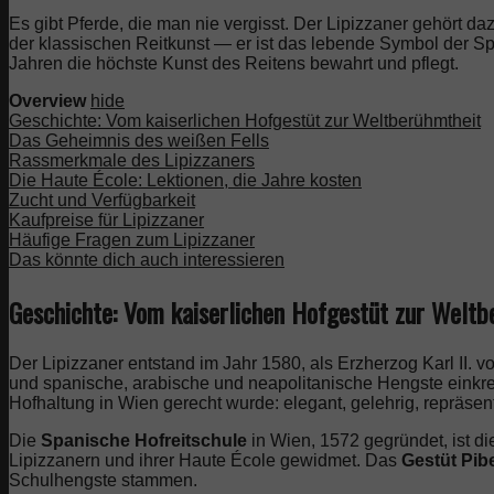
Es gibt Pferde, die man nie vergisst. Der Lipizzaner gehört d
der klassischen Reitkunst — er ist das lebende Symbol der Span
Jahren die höchste Kunst des Reitens bewahrt und pflegt.
Overview
hide
Geschichte: Vom kaiserlichen Hofgestüt zur Weltberühmtheit
Das Geheimnis des weißen Fells
Rassmerkmale des Lipizzaners
Die Haute École: Lektionen, die Jahre kosten
Zucht und Verfügbarkeit
Kaufpreise für Lipizzaner
Häufige Fragen zum Lipizzaner
Das könnte dich auch interessieren
Geschichte: Vom kaiserlichen Hofgestüt zur Weltb
Der Lipizzaner entstand im Jahr 1580, als Erzherzog Karl II. v
und spanische, arabische und neapolitanische Hengste einkreu
Hofhaltung in Wien gerecht wurde: elegant, gelehrig, repräsent
Die
Spanische Hofreitschule
in Wien, 1572 gegründet, ist d
Lipizzanern und ihrer Haute École gewidmet. Das
Gestüt Pib
Schulhengste stammen.