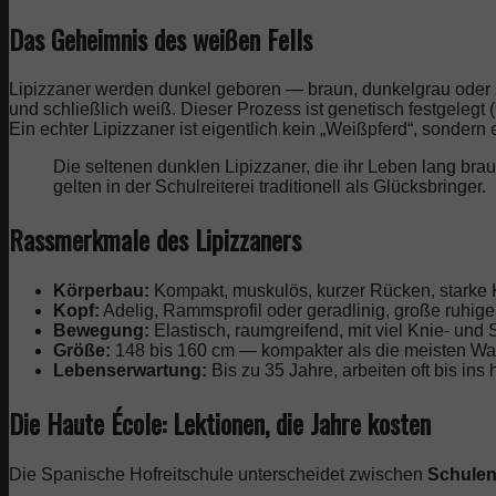
Das Geheimnis des weißen Fells
Lipizzaner werden dunkel geboren — braun, dunkelgrau oder
und schließlich weiß. Dieser Prozess ist genetisch festgelegt
Ein echter Lipizzaner ist eigentlich kein „Weißpferd“, sondern
Die seltenen dunklen Lipizzaner, die ihr Leben lang bra
gelten in der Schulreiterei traditionell als Glücksbringer.
Rassmerkmale des Lipizzaners
Körperbau:
Kompakt, muskulös, kurzer Rücken, starke 
Kopf:
Adelig, Rammsprofil oder geradlinig, große ruhig
Bewegung:
Elastisch, raumgreifend, mit viel Knie- und 
Größe:
148 bis 160 cm — kompakter als die meisten Wa
Lebenserwartung:
Bis zu 35 Jahre, arbeiten oft bis ins 
Die Haute École: Lektionen, die Jahre kosten
Die Spanische Hofreitschule unterscheidet zwischen
Schulen