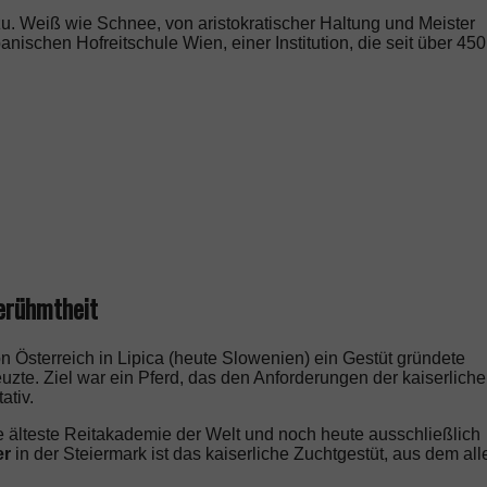
azu. Weiß wie Schnee, von aristokratischer Haltung und Meister
ischen Hofreitschule Wien, einer Institution, die seit über 450
erühmtheit
on Österreich in Lipica (heute Slowenien) ein Gestüt gründete
zte. Ziel war ein Pferd, das den Anforderungen der kaiserlich
ativ.
ie älteste Reitakademie der Welt und noch heute ausschließlich
er
in der Steiermark ist das kaiserliche Zuchtgestüt, aus dem all