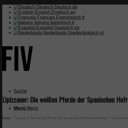
Deutsch
Deutsch
de
English
Englisch
en
Français
Französisch
fr
Italiano
Italienisch
it
Español
Spanisch
es
Nederlands
Niederländisch
nl
Suche
Lipizzaner: Die weißen Pferde der Spanischen Hof
Menü
Menü
Home
Lipizzaner: Die weißen Pferde der Spanischen Hofreitschule Wien — Geschichte
›