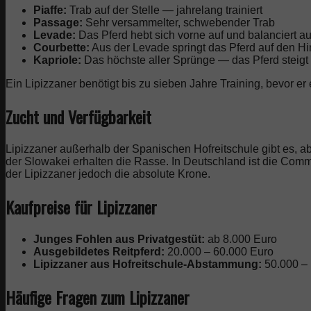
Piaffe:
Trab auf der Stelle — jahrelang trainiert
Passage:
Sehr versammelter, schwebender Trab
Levade:
Das Pferd hebt sich vorne auf und balanciert a
Courbette:
Aus der Levade springt das Pferd auf den Hi
Kapriole:
Das höchste aller Sprünge — das Pferd steigt ho
Ein Lipizzaner benötigt bis zu sieben Jahre Training, bevor er 
Zucht und Verfügbarkeit
Lipizzaner außerhalb der Spanischen Hofreitschule gibt es, ab
der Slowakei erhalten die Rasse. In Deutschland ist die Comm
der Lipizzaner jedoch die absolute Krone.
Kaufpreise für Lipizzaner
Junges Fohlen aus Privatgestüt:
ab 8.000 Euro
Ausgebildetes Reitpferd:
20.000 – 60.000 Euro
Lipizzaner aus Hofreitschule-Abstammung:
50.000 –
Häufige Fragen zum Lipizzaner