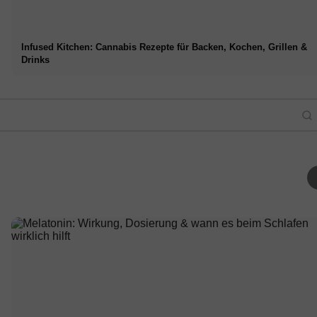
Infused Kitchen: Cannabis Rezepte für Backen, Kochen, Grillen &
Drinks
 bei Top-
 Chancen,
Stress abbauen: Was
Chr
 der
Karrierestart nach dem
Mediziner wirklich
Fol
die
Studium: Was Recruiter
empfehlen – Ursachen,
Psy
wirklich suchen
Symptome & Techniken
The