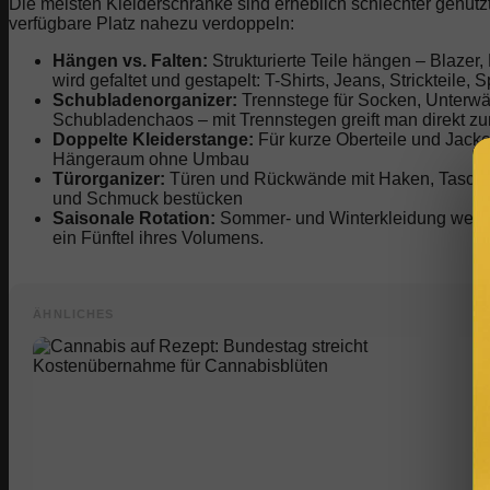
Die meisten Kleiderschränke sind erheblich schlechter genutzt
verfügbare Platz nahezu verdoppeln:
Hängen vs. Falten:
Strukturierte Teile hängen – Blazer
wird gefaltet und gestapelt: T-Shirts, Jeans, Strickteile,
Schubladenorganizer:
Trennstege für Socken, Unterwä
Schubladenchaos – mit Trennstegen greift man direkt zu
Doppelte Kleiderstange:
Für kurze Oberteile und Jacke
Hängeraum ohne Umbau
Türorganizer:
Türen und Rückwände mit Haken, Taschen
und Schmuck bestücken
Saisonale Rotation:
Sommer- und Winterkleidung wech
ein Fünftel ihres Volumens.
ÄHNLICHES