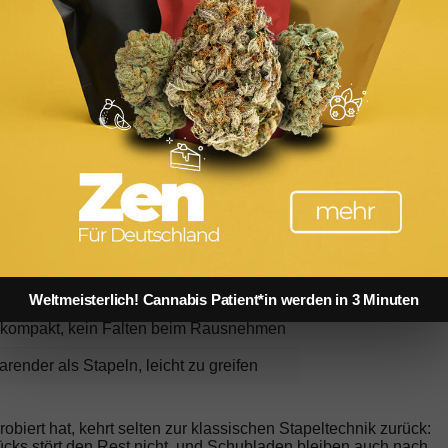
Bodenrichtwert vs. Verkehrswert: Was Investoren bei
Immobilien wirklich wissen müssen
iken
chkeit und Knitterfreiheit. Drei Methoden dominieren:
frecht, alles auf einen Blick sichtbar
Weltmeisterlich! Cannabis Patient*in werden in 3 Minuten
 kompakt, kein Falten beim Rausnehmen
arender als Stapeln, leicht zu greifen
iert hat, kehrt selten zur klassischen Stapeltechnik zurück:
ücks stört den Rest nicht, und Schubladen bleiben auch nach