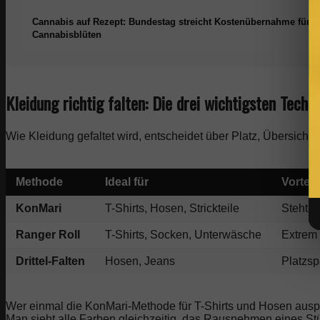
Cannabis auf Rezept: Bundestag streicht Kostenübernahme für
Cannabisblüten
Kleidung richtig falten: Die drei wichtigsten Techn
Wie Kleidung gefaltet wird, entscheidet über Platz, Übersichtli
Methode
Ideal für
Vorteil
KonMari
T-Shirts, Hosen, Strickteile
Steht au
Ranger Roll
T-Shirts, Socken, Unterwäsche
Extrem
Drittel-Falten
Hosen, Jeans
Platzsp
Wer einmal die KonMari-Methode für T-Shirts und Hosen ausprob
Man sieht alle Farben gleichzeitig, das Rausnehmen eines St