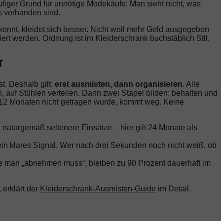
ufiger Grund für unnötige Modekäufe: Man sieht nicht, was
ts vorhanden sind.
 kennt, kleidet sich besser. Nicht weil mehr Geld ausgegeben
rt werden. Ordnung ist im Kleiderschrank buchstäblich Stil.
r
st. Deshalb gilt:
erst ausmisten, dann organisieren
. Alle
, auf Stühlen verteilen. Dann zwei Stapel bilden: behalten und
n 12 Monaten nicht getragen wurde, kommt weg. Keine
aturgemäß seltenere Einsätze – hier gilt 24 Monate als
ein klares Signal. Wer nach drei Sekunden noch nicht weiß, ob
die man „abnehmen muss“, bleiben zu 90 Prozent dauerhaft im
erklärt der
Kleiderschrank-Ausmisten-Guide
im Detail.