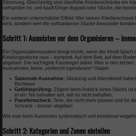
Stimmung. Gleichzeitig sind überfüllte Kleiderschränke ein hä
vorhanden ist, und kauft Dinge doppelt oder Stücke, die berei
Ein weiterer unterschätzter Effekt: Wer seinen Kleiderschrank
wird, sondern weil die vorhandenen Stücke bewusster kombinie
Schritt 1: Ausmisten vor dem Organisieren – imme
Ein Organisationssystem bringt nichts, wenn der Inhalt falsch i
Kleidungsstücke raus – komplett. Auf dem Bett, auf dem Boden
abgeben. Die wichtigste Faustregel dabei: Was in den letzte
Ausnahmen, keine „vielleicht irgendwann“-Stapel.
Saisonale Ausnahme:
Skianzug und Abendkleid haben n
Richtwert
Gefühlsprüfung:
Zögern beim Anblick eines Stücks ist 
er ein Teil behalten will, will es nicht behalten.
Passformcheck:
Teile, die nicht mehr passen und für 
Schrank – besser abgeben
Wie man beim Ausmisten systematisch und emotional vorgeht, 
Schritt 2: Kategorien und Zonen einteilen