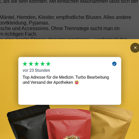
, als sie sein könnten. Mit einfachen Maßnahmen lässt sich der
, Mäntel, Hemden, Kleider, empfindliche Blusen. Alles andere
 Sportkleidung, Pyjamas.
sche und Accessoires. Ohne Trennstege sucht man im
m richtigen Fach.
n eine zweite Stange darunter montieren – verdoppelt den
×
 oder Organizer-Paneelen für Schals, Gürtel, Handtaschen
seln. Vakuumsäcke komprimieren Winterjacken und Decken au