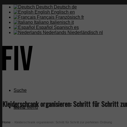
Deutsch
Deutsch
de
English
Englisch
en
Français
Französisch
fr
Italiano
Italienisch
it
Español
Spanisch
es
Nederlands
Niederländisch
nl
Suche
Kleiderschrank organisieren: Schritt für Schritt z
Menü
Menü
Home
Kleiderschrank organisieren: Schritt für Schritt zur perfekten Ordnung
›