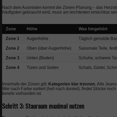
Nach dem Ausmisten kommt die Zonen-Planung – das Herzstüc
häufigsten gebraucht wird, muss am leichtesten erreichbar sei
Zone
Höhe
Was hingehört
Zone 1
Augenhöhe
Täglich genutzte Bas
Zone 2
Oben (über Augenhöhe)
Saisonale Teile, fes
Zone 3
Unten (Boden)
Schuhe, schwere Ta
Zone 4
Türen und Seiten
Schals, Gürtel, Sch
Innerhalb der Zonen gilt:
Kategorien klar trennen.
Alle Jeans
Wer nach Farbe sortiert (hell nach dunkel), findet Stücke noch
bereits vorhanden ist.
Schritt 3: Stauraum maximal nutzen