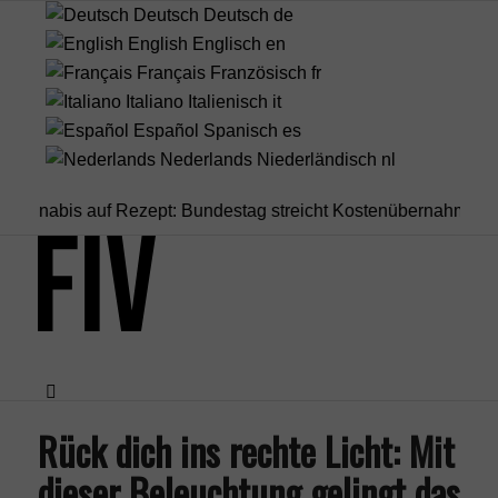
Deutsch
Deutsch
de
English
Englisch
en
Français
Französisch
fr
Italiano
Italienisch
it
Español
Spanisch
es
Nederlands
Niederländisch
nl
abis auf Rezept: Bundestag streicht Kostenübernahme für...
Bod
Rück dich ins rechte Licht: Mit
Menü
dieser Beleuchtung gelingt das