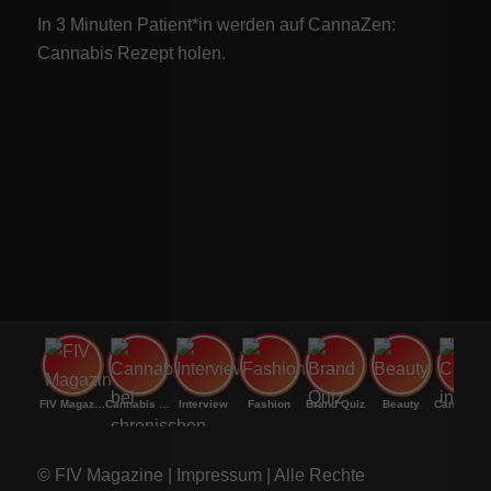
In 3 Minuten Patient*in werden auf CannaZen:
Cannabis Rezept
holen.
FIV Magazine
Cannabis bei chronischen
Interview
Fashion
Brand Quiz
Beauty
Canna
© FIV Magazine |
Impressum
| Alle Rechte