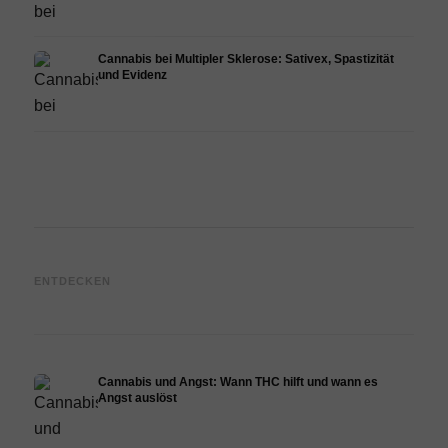
Cannabis bei Multipler Sklerose: Sativex, Spastizität
und Evidenz
Cannabis und Epilepsie: CBD,
Cannabis Öl selbst herstellen:
CBD 
ENTDECKEN
Epidiolex und der Stand der
Decarboxylierung und
Canna
Forschung
Infusion
Derma
Cannabis und Angst: Wann THC hilft und wann es
Angst auslöst