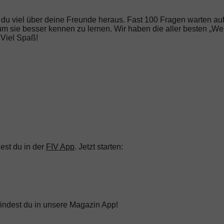
t du viel über deine Freunde heraus. Fast 100 Fragen warten au
m sie besser kennen zu lernen. Wir haben die aller besten „We
 Viel Spaß!
dest du in der
FIV App
.
Jetzt starten:
 findest du in unsere Magazin App!