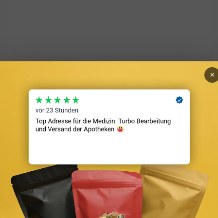
Bodenrichtwert vs. Verkehrswert: Was Investoren bei
×
Immobilien wirklich wissen müssen
sen App erwarten!
ungen zu kennen?
n?