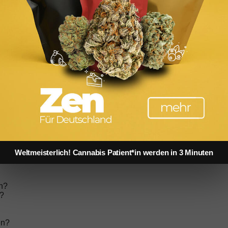
mmen?
?
brennen?
e Party zu gehen?
men?
Weltmeisterlich! Cannabis Patient*in werden in 3 Minuten
n?
n?
en?