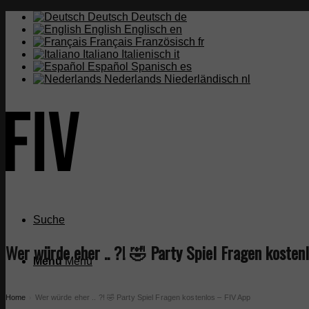
Deutsch
Deutsch
de
English
Englisch
en
Français
Französisch
fr
Italiano
Italienisch
it
Español
Spanisch
es
Nederlands
Niederländisch
nl
Suche
Wer würde eher .. ?! 🤣 Party Spiel Fragen kosten
Menü
Menü
Home
Wer würde eher .. ?! 🤣 Party Spiel Fragen kostenlos – FIV App
›