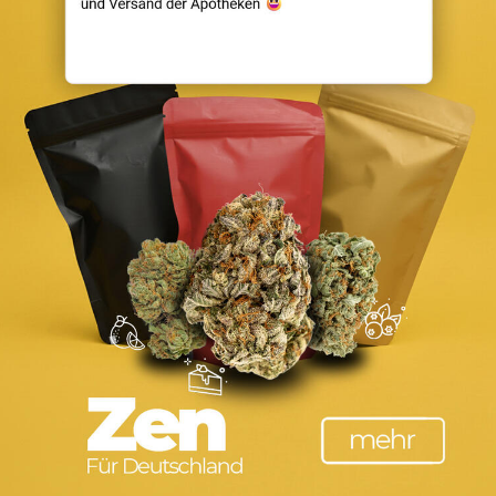
Cannabis Preise in
Fragrance
Fragrance Shop
Watches
Travel
Interior
In