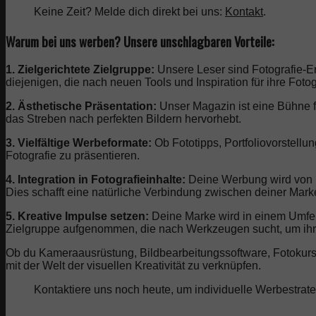
Keine Zeit? Melde dich direkt bei uns:
Kontakt
.
Warum bei uns werben? Unsere unschlagbaren Vorteile:
1. Zielgerichtete Zielgruppe:
Unsere Leser sind Fotografie-En
diejenigen, die nach neuen Tools und Inspiration für ihre Foto
2. Ästhetische Präsentation:
Unser Magazin ist eine Bühne fü
das Streben nach perfekten Bildern hervorhebt.
3. Vielfältige Werbeformate:
Ob Fototipps, Portfoliovorstell
Fotografie zu präsentieren.
4. Integration in Fotografieinhalte:
Deine Werbung wird von In
Dies schafft eine natürliche Verbindung zwischen deiner Marke
5. Kreative Impulse setzen:
Deine Marke wird in einem Umfeld 
Zielgruppe aufgenommen, die nach Werkzeugen sucht, um ihre 
Ob du Kameraausrüstung, Bildbearbeitungssoftware, Fotokurse 
mit der Welt der visuellen Kreativität zu verknüpfen.
Kontaktiere uns noch heute, um individuelle Werbestrat