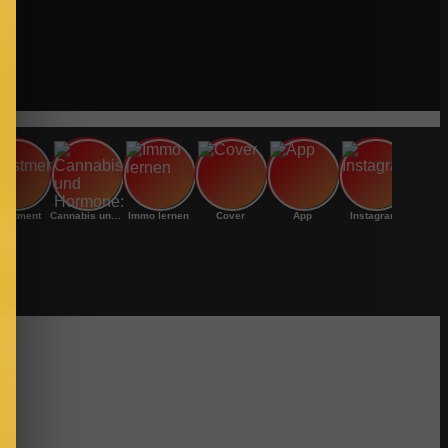
vestment
Cannabis und Hormone:
Immo lernen
Cover
App
Instagram