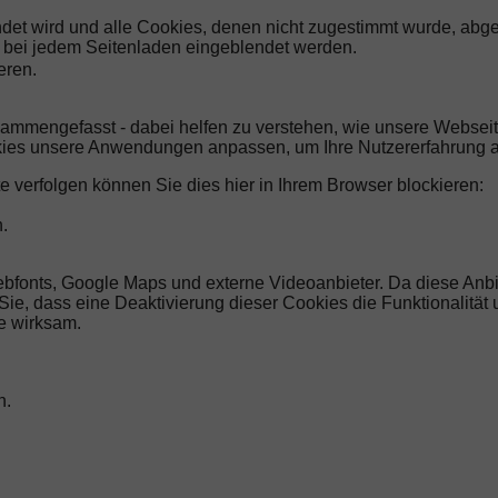
endet wird und alle Cookies, denen nicht zugestimmt wurde, abg
ng bei jedem Seitenladen eingeblendet werden.
eren.
sammengefasst - dabei helfen zu verstehen, wie unsere Websei
kies unsere Anwendungen anpassen, um Ihre Nutzererfahrung a
e verfolgen können Sie dies hier in Ihrem Browser blockieren:
.
ebfonts, Google Maps und externe Videoanbieter. Da diese An
n Sie, dass eine Deaktivierung dieser Cookies die Funktionalitä
e wirksam.
n.