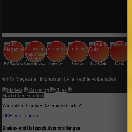
FIV Magazine
Cannabis Vaporizer: Welches
Interview
Fashion
Brand Quiz
Beauty
© FIV Magazine |
Impressum
| Alle Rechte vorbehalten.
Models
Marketing
Villas
Nach oben scrollen
Wir nutzen Cookies 🍪 einverstanden?
OK
Einstellungen
Cookie- und Datenschutzeinstellungen