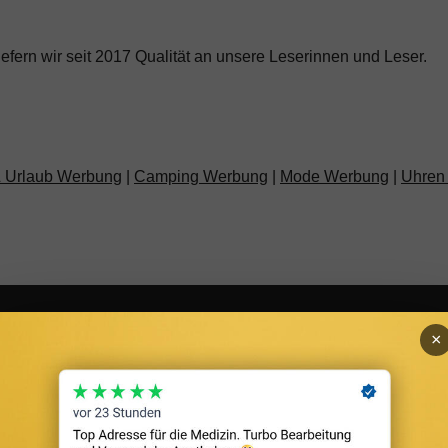
fern wir seit 2017 Qualität an unsere Leserinnen und Leser.
& Urlaub Werbung
|
Camping Werbung
|
Mode Werbung
|
Uhren
owered by
CannaZen.de
|
Lukinski Immobilien
|
CM Models
×
pt
holen.