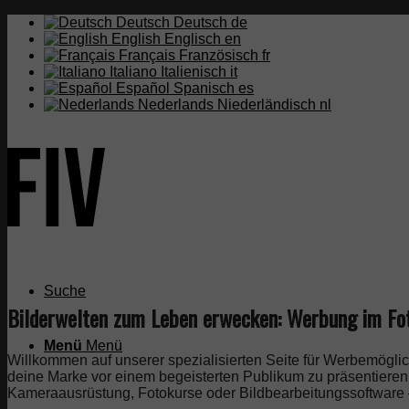
Deutsch
Deutsch
de
English
Englisch
en
Français
Französisch
fr
Italiano
Italienisch
it
Español
Spanisch
es
Nederlands
Niederländisch
nl
Suche
Bilderwelten zum Leben erwecken: Werbung im Fo
Menü
Menü
Willkommen auf unserer spezialisierten Seite für Werbemöglic
deine Marke vor einem begeisterten Publikum zu präsentieren, d
Kameraausrüstung, Fotokurse oder Bildbearbeitungssoftware – h