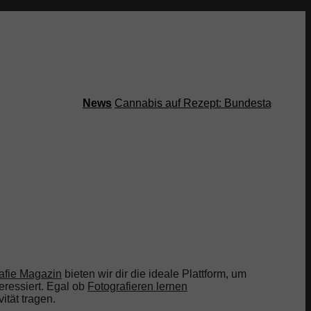
News
Cannabis auf Rezept: Bundestag streicht K
afie Magazin
bieten wir dir die ideale Plattform, um
eressiert. Egal ob
Fotografieren lernen
ität tragen.