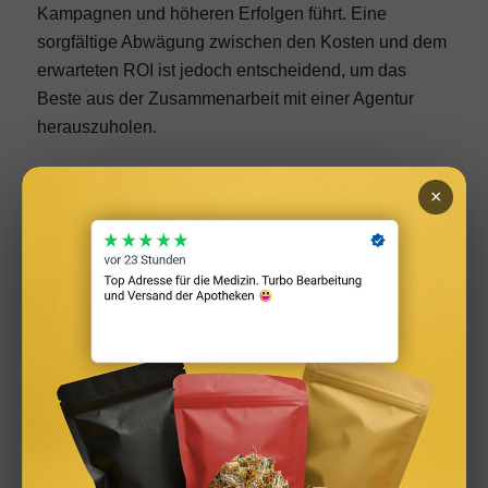
Kampagnen und höheren Erfolgen führt. Eine
sorgfältige Abwägung zwischen den Kosten und dem
erwarteten ROI ist jedoch entscheidend, um das
Beste aus der Zusammenarbeit mit einer Agentur
herauszuholen.
TikTok Marketing: Interview
×
Du willst noch mehr Tipps und Tricks? Hier im
Interview bekommst du direkt eine ganze Checkliste
von unserem Social Media Experten:
TikTok Marketing Tipps