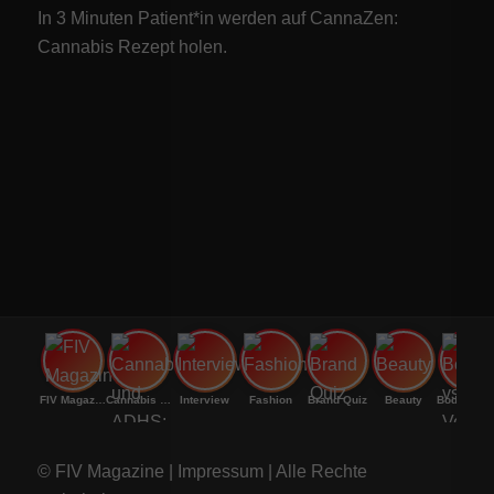
In 3 Minuten Patient*in werden auf CannaZen:
Cannabis Rezept
holen.
FIV Magazine
Cannabis und ADHS:
Interview
Fashion
Brand Quiz
Beauty
Bodenri
© FIV Magazine |
Impressum
| Alle Rechte