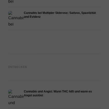
Cannabis bei Multipler Sklerose: Sativex, Spastizität
und Evidenz
Cannabis und Epilepsie: CBD,
Cannabis Öl selbst herstellen:
CBD 
ENTDECKEN
Epidiolex und der Stand der
Decarboxylierung und
Canna
Forschung
Infusion
Derma
Cannabis und Angst: Wann THC hilft und wann es
Angst auslöst