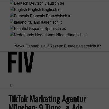
Deutsch
Deutsch
de
English
Englisch
en
Français
Französisch
fr
Italiano
Italienisch
it
Español
Spanisch
es
Nederlands
Niederländisch
nl
News
Cannabis auf Rezept: Bundestag streicht Kostenübern
TikTok Marketing Agentur
Menü
München: 9 Tipps ↗️ Ads,