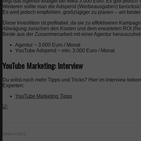
liegt das Agentur-Budget bei etwa 3.000 Euro. Es gibt jedoch
Weiteren sollte man die Adspend (Werbeausgaben) berücksicht
Es wird jedoch empfohlen, großzügiger zu planen – am beste
Diese Investition ist profitabel, da sie zu effektiveren Kampa
Abwägung zwischen den Kosten und dem erwarteten ROI (Retu
Beste aus der Zusammenarbeit mit einer Agentur herauszuhol
Agentur ~ 3.000 Euro / Monat
YouTube Adspend ~ min. 3.000 Euro / Monat
YouTube Marketing: Interview
Du willst noch mehr Tipps und Tricks? Hier im Interview bek
Experten:
YouTube Marketing Tipps
ÄHNLICHES