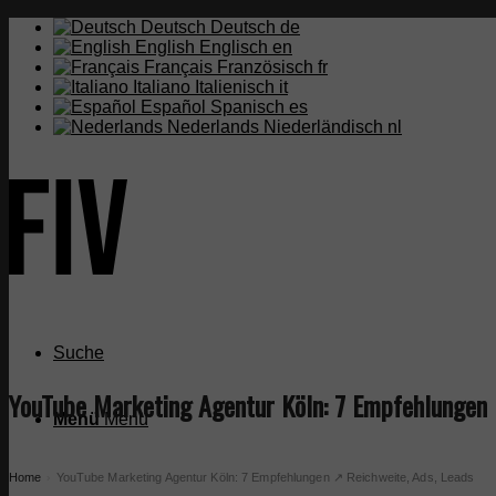
Deutsch
Deutsch
de
English
Englisch
en
Français
Französisch
fr
Italiano
Italienisch
it
Español
Spanisch
es
Nederlands
Niederländisch
nl
Suche
YouTube Marketing Agentur Köln: 7 Empfehlungen ↗
Menü
Menü
Home
YouTube Marketing Agentur Köln: 7 Empfehlungen ↗️ Reichweite, Ads, Leads
›