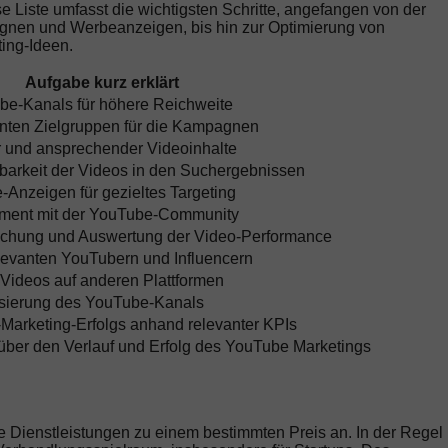
e Liste umfasst die wichtigsten Schritte, angefangen von der
agnen und Werbeanzeigen, bis hin zur Optimierung von
ing-Ideen.
Aufgabe kurz erklärt
be-Kanals für höhere Reichweite
anten Zielgruppen für die Kampagnen
r und ansprechender Videoinhalte
barkeit der Videos in den Suchergebnissen
Anzeigen für gezieltes Targeting
ement mit der YouTube-Community
achung und Auswertung der Video-Performance
levanten YouTubern und Influencern
 Videos auf anderen Plattformen
isierung des YouTube-Kanals
arketing-Erfolgs anhand relevanter KPIs
ber den Verlauf und Erfolg des YouTube Marketings
 Dienstleistungen zu einem bestimmten Preis an. In der Regel