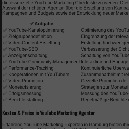
die essenzielle YouTube Marketing Checkliste zu werfen. Dies
Auswahl der richtigen Agentur, über die Erstellung von Kamp
Kampagnen und Budgets sowie der Entwicklung neuer Market
✅ Aufgabe
✅ YouTube-Kanaloptimierung
Optimierung des YouTu
✅ Zielgruppendefinition
Eingrenzung der relev
✅ Video-Content-Erstellung
Erstellung hochwertige
✅ YouTube-SEO
Verbesserung der Sicht
✅ Anzeigenschaltung
Schaltung von YouTube-
✅ YouTube-Community-Management
Interaktion und Engag
✅ Performance-Tracking
Kontinuierliche Überw
✅ Kooperationen mit YouTubern
Zusammenarbeit mit re
✅ Video-Promotion
Gezielte Promotion der
✅ Monetarisierung
Strategien zur Monetar
✅ Erfolgsmessung
Messung des YouTube-M
✅ Berichterstattung
Regelmäßige Berichte ü
Kosten & Preise in YouTube Marketing Agentur
Erfahrene YouTube Marketing Experten in Hamburg bieten ihre