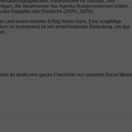
 Verhandlungsspielraum, insbesondere für Startups. Des
igen, die idealerweise das Agentur-Budget erreichen sollten.
n das Doppelte oder Dreifache (200%, 300%).
gnen und einem höheren Erfolg führen kann. Eine sorgfältige
rn on Investment) ist von entscheidender Bedeutung, um das
en.
ommst du direkt eine ganze Checkliste von unserem Social Medi