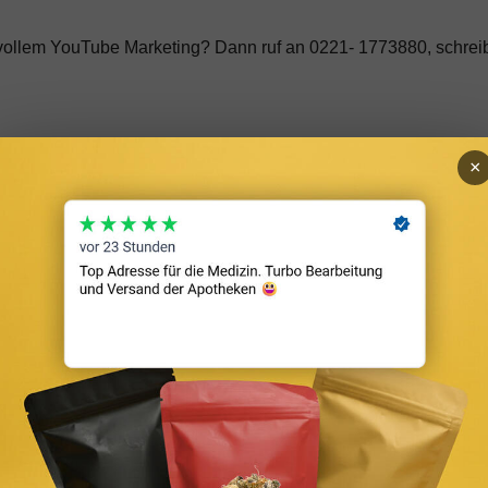
vollem YouTube Marketing? Dann ruf an 0221- 1773880, schrei
×
er Branche sowie aus Unternehmen, die beachtliche Erfolge mit
hr … “
Werbung ✓ YouTube SEO ✓ YouTube Ads ✓ YouTube Strategie …
keting. “