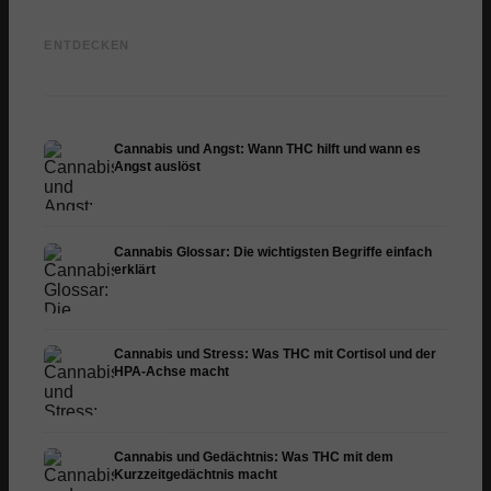
Cannabis und Epilepsie:
Cannabis Öl selbst
CBD un
CBD, Epidiolex und der
herstellen: Decarboxylierung
Cannab
ENTDECKEN
Stand der Forschung
und Infusion
Dermat
Cannabis und Angst: Wann THC hilft und wann es
Angst auslöst
Cannabis Glossar: Die wichtigsten Begriffe einfach
erklärt
Cannabis und Stress: Was THC mit Cortisol und der
HPA-Achse macht
Cannabis und Gedächtnis: Was THC mit dem
Kurzzeitgedächtnis macht