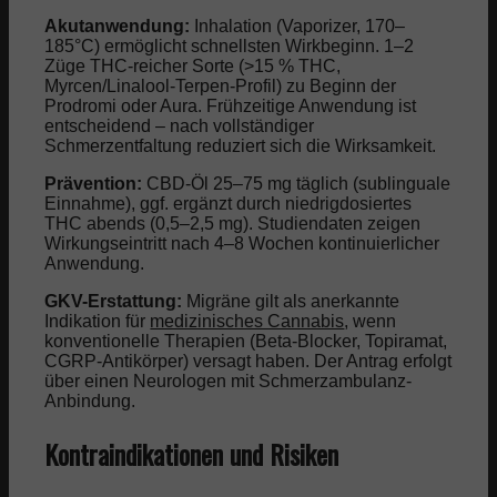
Akutanwendung:
Inhalation (Vaporizer, 170–
185°C) ermöglicht schnellsten Wirkbeginn. 1–2
Züge THC-reicher Sorte (>15 % THC,
Myrcen/Linalool-Terpen-Profil) zu Beginn der
Prodromi oder Aura. Frühzeitige Anwendung ist
entscheidend – nach vollständiger
Schmerzentfaltung reduziert sich die Wirksamkeit.
Prävention:
CBD-Öl 25–75 mg täglich (sublinguale
Einnahme), ggf. ergänzt durch niedrigdosiertes
THC abends (0,5–2,5 mg). Studiendaten zeigen
Wirkungseintritt nach 4–8 Wochen kontinuierlicher
Anwendung.
GKV-Erstattung:
Migräne gilt als anerkannte
Indikation für
medizinisches Cannabis
, wenn
konventionelle Therapien (Beta-Blocker, Topiramat,
CGRP-Antikörper) versagt haben. Der Antrag erfolgt
über einen Neurologen mit Schmerzambulanz-
Anbindung.
Kontraindikationen und Risiken