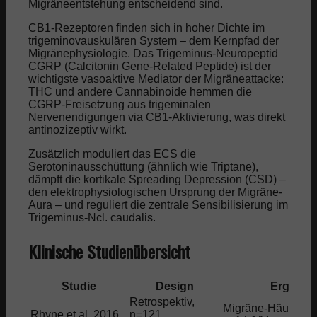
Migräneentstehung entscheidend sind.
CB1-Rezeptoren finden sich in hoher Dichte im
trigeminovauskulären System – dem Kernpfad der
Migränephysiologie. Das Trigeminus-Neuropeptid
CGRP (Calcitonin Gene-Related Peptide) ist der
wichtigste vasoaktive Mediator der Migräneattacke:
THC und andere Cannabinoide hemmen die
CGRP-Freisetzung aus trigeminalen
Nervenendigungen via CB1-Aktivierung, was direkt
antinozizeptiv wirkt.
Zusätzlich moduliert das ECS die
Serotoninausschüttung (ähnlich wie Triptane),
dämpft die kortikale Spreading Depression (CSD) –
den elektrophysiologischen Ursprung der Migräne-
Aura – und reguliert die zentrale Sensibilisierung im
Trigeminus-Ncl. caudalis.
Klinische Studienübersicht
Studie
Design
Ergebni
Retrospektiv,
Migräne-Häufigkei
Rhyne et al. 2016
n=121