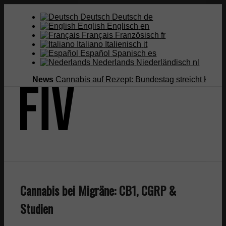
Deutsch
Deutsch
de
English
Englisch
en
Français
Französisch
fr
Italiano
Italienisch
it
Español
Spanisch
es
Nederlands
Niederländisch
nl
News
Cannabis auf Rezept: Bundestag streicht Kostenüber
Suche
Cannabis bei Migräne: CB1, CGRP &
Menü
Menü
Studien