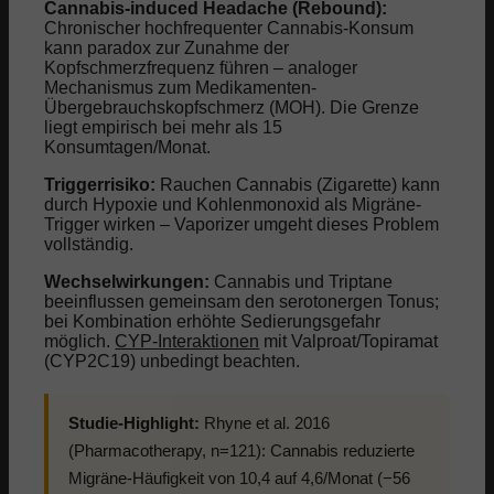
Cannabis-induced Headache (Rebound):
Chronischer hochfrequenter Cannabis-Konsum
kann paradox zur Zunahme der
Kopfschmerzfrequenz führen – analoger
Mechanismus zum Medikamenten-
Übergebrauchskopfschmerz (MOH). Die Grenze
liegt empirisch bei mehr als 15
Konsumtagen/Monat.
Triggerrisiko:
Rauchen Cannabis (Zigarette) kann
durch Hypoxie und Kohlenmonoxid als Migräne-
Trigger wirken – Vaporizer umgeht dieses Problem
vollständig.
Wechselwirkungen:
Cannabis und Triptane
beeinflussen gemeinsam den serotonergen Tonus;
bei Kombination erhöhte Sedierungsgefahr
möglich.
CYP-Interaktionen
mit Valproat/Topiramat
(CYP2C19) unbedingt beachten.
Studie-Highlight:
Rhyne et al. 2016
(Pharmacotherapy, n=121): Cannabis reduzierte
Migräne-Häufigkeit von 10,4 auf 4,6/Monat (−56