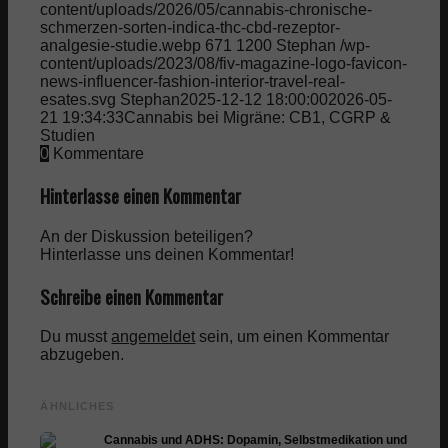
content/uploads/2026/05/cannabis-chronische-
schmerzen-sorten-indica-thc-cbd-rezeptor-
analgesie-studie.webp
671
1200
Stephan
/wp-
content/uploads/2023/08/fiv-magazine-logo-favicon-
news-influencer-fashion-interior-travel-real-
esates.svg
Stephan
2025-12-12 18:00:00
2026-05-
21 19:34:33
Cannabis bei Migräne: CB1, CGRP &
Studien
0
Kommentare
Hinterlasse einen Kommentar
An der Diskussion beteiligen?
Hinterlasse uns deinen Kommentar!
Schreibe einen Kommentar
Du musst
angemeldet
sein, um einen Kommentar
abzugeben.
ÄHNLICHES
Cannabis und ADHS: Dopamin, Selbstmedikation und