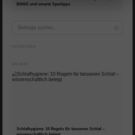
BAföG und smarte Spartipps
Praxissemester bei Top-
Stress
Unternehmen: Chancen,
Karrierestart nach dem
Medizin
Vergütung und der direkte
Studium: Was Recruiter
empfeh
ENTDECKEN
Weg in die Karriere
wirklich suchen
Sympto
BELIEBT
Schlafhygiene: 10 Regeln für besseren Schlaf –
wissenschaftlich belegt