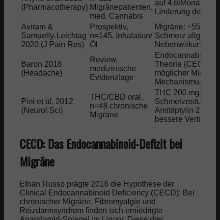
auf 4,6/Monat (−5
(Pharmacotherapy)
Migränepatienten,
Linderung der Aku
med. Cannabis
Aviram &
Prospektiv,
Migräne: −55,5 % I
Samuelly-Leichtag
n=145, Inhalation/
Schmerz allgemein
2020 (J Pain Res)
Öl
Nebenwirkungen 
Endocannabinoid-D
Review,
Baron 2018
Theorie (CECD) a
medizinische
(Headache)
möglicher Migräne
Evidenzlage
Mechanismus
THC 200 mg/Tag:
THC/CBD oral,
Pini et al. 2012
Schmerzreduktion 
n=48 chronische
(Neurol Sci)
Amitriptylin 25 mg
Migräne
bessere Verträglic
CECD: Das Endocannabinoid-Defizit bei
Migräne
Ethan Russo prägte 2016 die Hypothese der
Clinical Endocannabinoid Deficiency (CECD): Bei
chronischer Migräne,
Fibromyalgie
und
Reizdarmsyndrom finden sich erniedrigte
Anandamid-Spiegel im Liquor. Diese drei