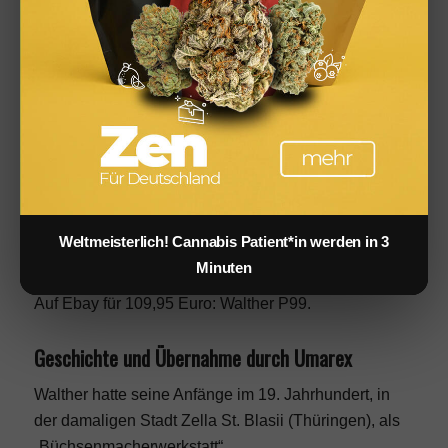
Bodenrichtwert vs. Verkehrswert: Was Investoren
bei Immobilien wirklich wissen müssen
Walther P99: Polizei Standardwaffe
für 109,95 Euro
Weltmeisterlich! Cannabis Patient*in werden in 3
Nur 592 g Gewicht, bei 15 Schuss im Magazin. Die
Minuten
Walther P99 gehört zu den leichtesten BB Pistolen.
Auf Ebay für 109,95 Euro:
Walther P99
.
Geschichte und Übernahme durch Umarex
Walther hatte seine Anfänge im 19. Jahrhundert, in
der damaligen Stadt Zella St. Blasii (Thüringen), als
„Büchsenmacherwerkstatt“.