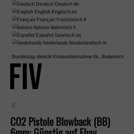
Deutsch
Deutsch
de
English
Englisch
en
Français
Französisch
fr
Italiano
Italienisch
it
Español
Spanisch
es
Nederlands
Niederländisch
nl
Bundestag streicht Kostenübernahme für...
Bodenrichtwert vs. Ve
CO2 Pistole Blowback (BB)
Menü
6mm: Günstig auf Ebay