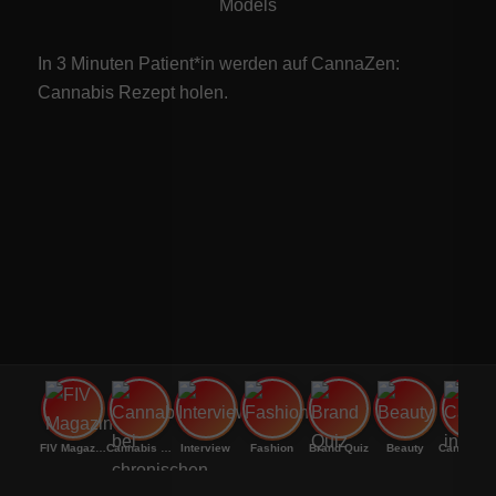
Models
In 3 Minuten Patient*in werden auf CannaZen:
Cannabis Rezept
holen.
FIV Magazine
Cannabis bei chronischen
Interview
Fashion
Brand Quiz
Beauty
Canna