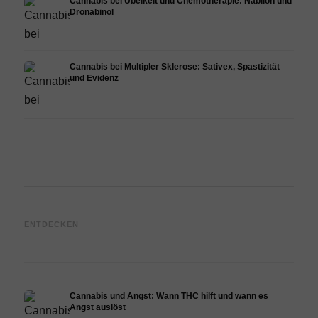
Cannabis bei Übelkeit und Chemotherapie: Nabilon und
Dronabinol
Cannabis bei Multipler Sklerose: Sativex, Spastizität
und Evidenz
Cannabis und Epilepsie: CBD,
Cannabis Öl selbst herstellen:
CBD 
ENTDECKEN
Epidiolex und der Stand der
Decarboxylierung und
Canna
Forschung
Infusion
Derma
Cannabis und Angst: Wann THC hilft und wann es
Angst auslöst