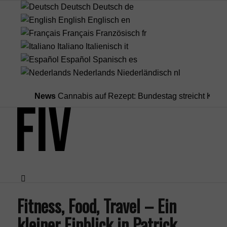
Deutsch
Deutsch
de
English
Englisch
en
Français
Französisch
fr
Italiano
Italienisch
it
Español
Spanisch
es
Nederlands
Niederländisch
nl
News
Cannabis auf Rezept: Bundestag streicht Kostenüber
Fitness, Food, Travel – Ein
Menü
kleiner Einblick in Patrick