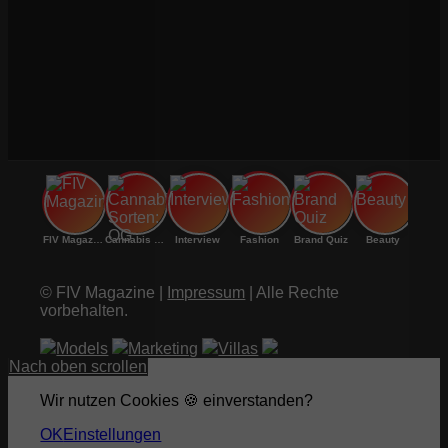
FIV Magazine
Cannabis Sorten: OG
Interview
Fashion
Brand Quiz
Beauty
© FIV Magazine |
Impressum
| Alle Rechte
vorbehalten.
Models
Marketing
Villas
Nach oben scrollen
Wir nutzen Cookies 🍪 einverstanden?
OK
Einstellungen