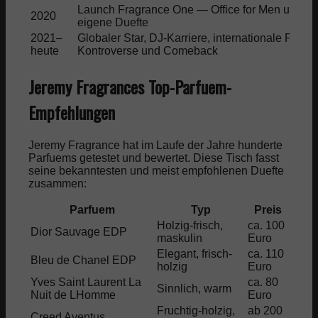
Launch Fragrance One — Office for Men und we
2020
eigene Duefte
2021–
Globaler Star, DJ-Karriere, internationale Press
heute
Kontroverse und Comeback
Jeremy Fragrances Top-Parfuem-
Empfehlungen
Jeremy Fragrance hat im Laufe der Jahre hunderte
Parfuems getestet und bewertet. Diese Tisch fasst
seine bekanntesten und meist empfohlenen Duefte
zusammen:
Parfuem
Typ
Preis
Wan
Holzig-frisch,
ca. 100
Taegl
Dior Sauvage EDP
maskulin
Euro
Buero
Elegant, frisch-
ca. 110
Busi
Bleu de Chanel EDP
holzig
Euro
Date
Yves Saint Laurent La
ca. 80
Sinnlich, warm
Aben
Nuit de LHomme
Euro
Fruchtig-holzig,
ab 200
Beso
Creed Aventus