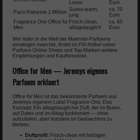
Luxus
Euro
Anla
Suess-warm,
ca. 70
Ausg
Paco Rabanne 1 Million
jung
Euro
Party
Fragrance One Office for
Frisch-clean,
ca. 65
Taegl
Men
alltagstauglich
Euro
Buer
Wer tiefer in die Welt der Maenner-Parfuems
einsteigen moechte, findet im FIV-Artikel ueber
Parfuem Online Shops und Top-Marken weitere
Empfehlungen und Kaufhinweise.
Office for Men — Jeremys eigenes
Parfuem erklaert
Office for Men ist das bekannteste Parfuem aus
Jeremys eigenem Label Fragrance One. Das
Konzept: Ein alltagstauglicher Duft, der im Buero,
auf Dates und im Alltag funktioniert — ohne
aufzufallen, aber trotzdem im Gedaechtnis zu
bleiben.
Duftprofil:
Frisch-clean mit holzigen