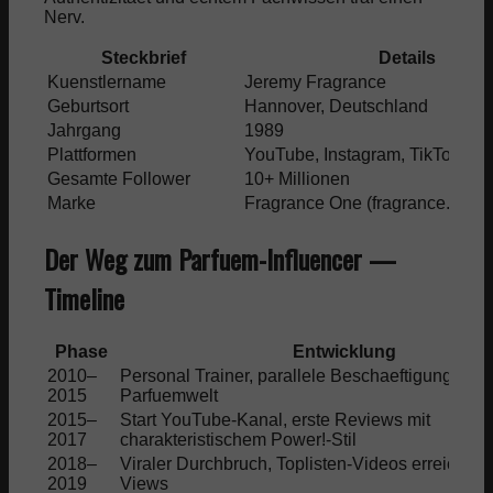
Nerv.
Steckbrief
Details
Kuenstlername
Jeremy Fragrance
Geburtsort
Hannover, Deutschland
Jahrgang
1989
Plattformen
YouTube, Instagram, TikTok
Gesamte Follower
10+ Millionen
Marke
Fragrance One (fragrance.one)
Der Weg zum Parfuem-Influencer —
Timeline
Phase
Entwicklung
2010–
Personal Trainer, parallele Beschaeftigung mit
2015
Parfuemwelt
2015–
Start YouTube-Kanal, erste Reviews mit
2017
charakteristischem Power!-Stil
2018–
Viraler Durchbruch, Toplisten-Videos erreichen 
2019
Views