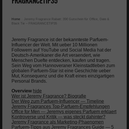
FRAGRANCETIP35
Home
Jeremy Fragrance Rabatt: 35€ Gutschein für Office, Date &
›
Black Tie – FRAGRANCETIP35
Jeremy Fragrance ist der bekannteste Parfuem-
Influencer der Welt. Mit ueber 10 Millionen
Followern auf YouTube und Social Media hat der
Deutsch-Amerikaner die Art veraendert, wie
Menschen Duefte entdecken, kaufen und tragen.
Sein Weg vom Hannoveraner Kleinstadtleben zum
globalen Parfuem-Star ist eine Geschichte ueber
Mut, Konsequenz und die Kraft eines einzigartigen
Personal Brands.
Overview
hide
Wer ist Jeremy Fragrance? Biografie
Der Weg zum Parfuem-Influencer — Timeline
Jeremy Fragrances Top-Parfuem-Empfehlungen
Office for Men — Jeremys eigenes Parfuem erklaert
Kontroverse und Kritik — was steckt dahinter?
Jeremy Fragrance als Marketing-Phaenomen
Parfuem-Tipps aus Jeremy Fragrances Guide — 5