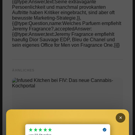
{@type:Answer,text:Seine extravagante
Persoenlichkeit und manchmal provokanten
Auftritte haben Kritiker eingebracht, sind aber oft
bewusste Marketing-Strategie.}},
{@type:Question,name:Welches Parfuem empfiehlt
Jeremy Fragrance?,acceptedAnswer:
{@type:Answer,text:Jeremy Fragrance empfiehlt
haeufig Dior Sauvage EDP, Bleu de Chanel und
sein eigenes Office for Men von Fragrance One.}}]}
ÄHNLICHES
×