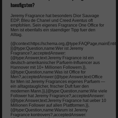
haeufigsten?
Jeremy Fragrance hat besonders Dior Sauvage
EDP, Bleu de Chanel und Creed Aventus oft
empfohlen. Sein eigenes Fragrance One Office for
Men ist ebenfalls ein staendiger Tipp fuer den
Alltag.
{@context:https://schema.org,@type:FAQPage,mainEntity
[{@type:Question,name:Wer ist Jeremy
Fragrance?,acceptedAnswer:
{@type:Answer,text:Jeremy Fragrance ist ein
deutsch-amerikanischer Parfuem-Influencer aus
Hannover mit 10+ Millionen Followern.}},
{@type:Question,name:Was ist Office for
Men?,acceptedAnswer:{@type:Answer,text:Office
for Men ist Jeremy Fragrances eigenes Parfuem —
ein alltagstauglicher, frischer Duft fuer den
modernen Mann.}},{@type:Question,name:Wie viele
Follower hat Jeremy Fragrance?,acceptedAnswer:
{@type:Answer,text:Jeremy Fragrance hat ueber 10
Millionen Follower auf allen Plattformen.}},
{@type:Question,name:Warum ist Jeremy
Fragrance kontrovers?,acceptedAnswer: