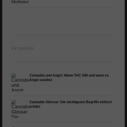
Cannabis und Epilepsie:
Cannabis Öl selbst
CBD un
CBD, Epidiolex und der
herstellen: Decarboxylierung
Cannab
ENTDECKEN
Stand der Forschung
und Infusion
Dermat
Cannabis und Angst: Wann THC hilft und wann es
Angst auslöst
Cannabis Glossar: Die wichtigsten Begriffe einfach
erklärt