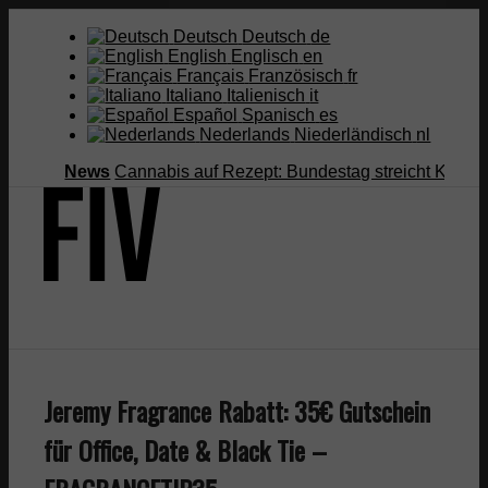
Deutsch
Deutsch
de
English
Englisch
en
Français
Französisch
fr
Italiano
Italienisch
it
Español
Spanisch
es
Nederlands
Niederländisch
nl
News
Cannabis auf Rezept: Bundestag streicht Kostenübern
Suche
Jeremy Fragrance Rabatt: 35€ Gutschein
Menü
Menü
für Office, Date & Black Tie –