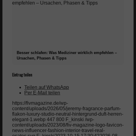
Besser schlafen: Was Mediziner wirklich empfehlen –
Ursachen, Phasen & Tipps
Eintrag teilen
Teilen auf WhatsApp
Per E-Mail teilen
https://fivmagazine.de/wp-
content/uploads/2026/05/jeremy-fragrance-parfum-
flakon-luxury-studio-neutral-hintergrund-duft-herren-
elegant-1.webp
447
800
F_kinski
/wp-
content/uploads/2023/08/fiv-magazine-logo-favicon-
news-influencer-fashion-interior-travel-real-
esates.svg
F_kinski
2023-10-15 17:30:42
2026-08-