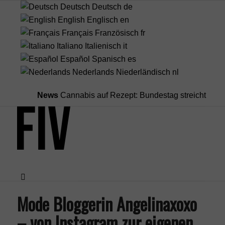
Deutsch
Deutsch
de
English
Englisch
en
Français
Französisch
fr
Italiano
Italienisch
it
Español
Spanisch
es
Nederlands
Niederländisch
nl
News
Cannabis auf Rezept: Bundestag streicht Kostenüb
Mode Bloggerin Angelinaxoxo
Menü
– von Instagram zur eigenen