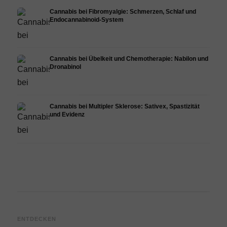
Cannabis bei Fibromyalgie: Schmerzen, Schlaf und
Endocannabinoid-System
Cannabis bei Übelkeit und Chemotherapie: Nabilon und
Dronabinol
Cannabis bei Multipler Sklerose: Sativex, Spastizität
und Evidenz
Cannabis und Epilepsie: CBD,
Cannabis Öl selbst herstellen:
CBD 
ENTDECKEN
Epidiolex und der Stand der
Decarboxylierung und
Canna
Forschung
Infusion
Derma