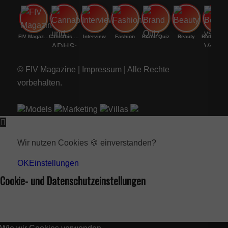
FIV Magazine
Cannabis und ADHS:
Interview
Fashion
Brand Quiz
Beauty
Bodenri
© FIV Magazine |
Impressum
| Alle Rechte
vorbehalten.
Models
Marketing
Villas
Wir nutzen Cookies 🍪 einverstanden?
OK
Einstellungen
Cookie- und Datenschutzeinstellungen