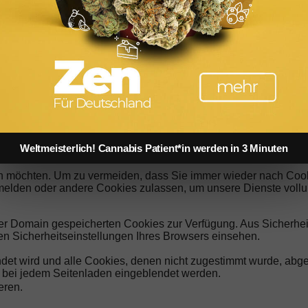
t werden. Wir verwenden Cookies, um uns mitzuteilen, wenn Sie 
ebsite anpassen.
m mehr zu erfahren. Sie können auch einige Ihrer Einstellungen
s und auf die Dienste haben kann, die wir anbieten können.
unserer Webseite verfügbaren Dienste und Funktionen zur Verfüg
enste und Funktionen unbedingt erforderlich sind, hat die Abl
en, indem Sie Ihre Browsereinstellungen ändern und das Blocki
Weltmeisterlich! Cannabis Patient*in werden in 3 Minuten
 abzulehnen, wenn Sie unsere Website erneut besuchen.
n möchten. Um zu vermeiden, dass Sie immer wieder nach Cookie
abmelden oder andere Cookies zulassen, um unsere Dienste vol
erer Domain gespeicherten Cookies zur Verfügung. Aus Sicherh
n Sicherheitseinstellungen Ihres Browsers einsehen.
endet wird und alle Cookies, denen nicht zugestimmt wurde, abg
ng bei jedem Seitenladen eingeblendet werden.
eren.