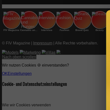
FIV Magazine
Cannabis und Hunger:
Interview
Fashion
Brand Quiz
Beauty
© FIV Magazine |
Impressum
| Alle Rechte vorbehalten.
Models
Marketing
Villas
Nach oben scrollen
Wir nutzen Cookies 🍪 einverstanden?
OK
Einstellungen
Cookie- und Datenschutzeinstellungen
Wie wir Cookies verwenden