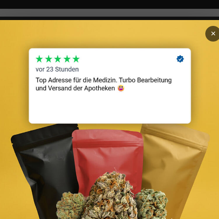
×
Cannabis in der
Fragrance
Fragrance Shop
Watches
Travel
Interior
In