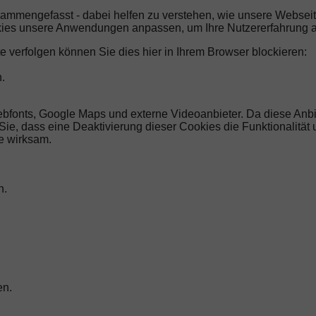
sammengefasst - dabei helfen zu verstehen, wie unsere Websei
kies unsere Anwendungen anpassen, um Ihre Nutzererfahrung a
e verfolgen können Sie dies hier in Ihrem Browser blockieren:
.
ebfonts, Google Maps und externe Videoanbieter. Da diese An
n Sie, dass eine Deaktivierung dieser Cookies die Funktionalitä
e wirksam.
n.
en.