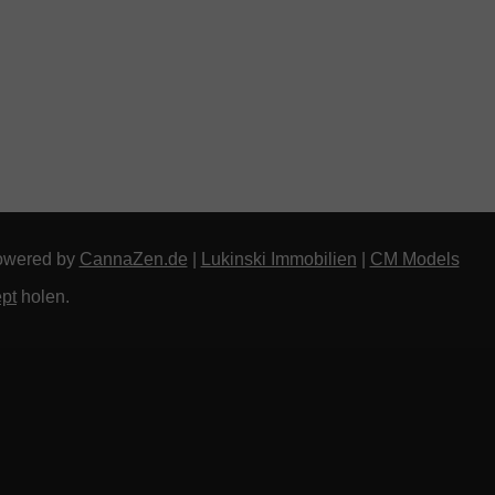
owered by
CannaZen.de
|
Lukinski Immobilien
|
CM Models
pt
holen.