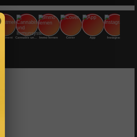
vestment
Cannabis und Immunsystem:
Immo lernen
Cover
App
Instagram