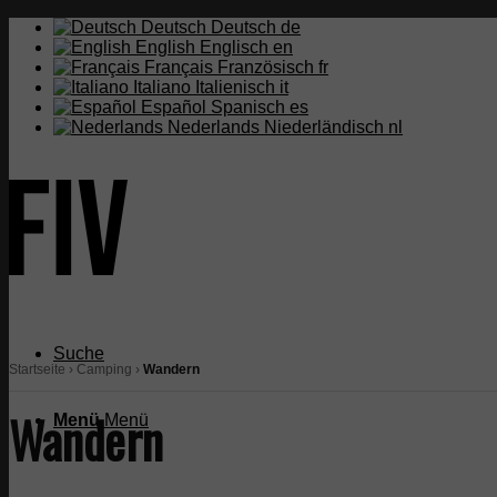
Deutsch
Deutsch
de
English
Englisch
en
Français
Französisch
fr
Italiano
Italienisch
it
Español
Spanisch
es
Nederlands
Niederländisch
nl
Suche
Startseite
›
Camping
›
Wandern
Wandern
Menü
Menü