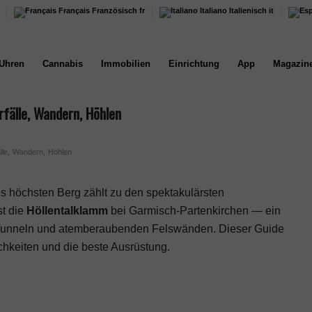
Français
Französisch
fr
Italiano
Italienisch
it
Uhren
Cannabis
Immobilien
Einrichtung
App
Magazin
fälle, Wandern, Höhlen
lle, Wandern, Höhlen
s höchsten Berg zählt zu den spektakulärsten
st die
Höllentalklamm
bei Garmisch-Partenkirchen — ein
 Tunneln und atemberaubenden Felswänden. Dieser Guide
ichkeiten und die beste Ausrüstung.