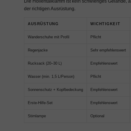
Die Höllentalklamm ist kein schwieriges Gelände, a
der richtigen Ausrüstung.
AUSRÜSTUNG
WICHTIGKEIT
Wanderschuhe mit Profil
Pflicht
Regenjacke
Sehr empfehlenswert
Rucksack (20–30 L)
Empfehlenswert
Wasser (min. 1,5 L/Person)
Pflicht
Sonnenschutz + Kopfbedeckung
Empfehlenswert
Erste-Hilfe-Set
Empfehlenswert
Stirnlampe
Optional