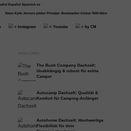
Español
Spanisch
es
News
Kylie Jenners pinker Privatjet: Bombardier Global 7500:
Wüste bereisen: Outfit
e
< Instagram
< Youtube
< by CM
ÄHNLICHES
The Bush Company Dachzelt:
Unabhängig & robust für echte
Camper
Autocamp Dachzelt: Qualität &
Komfort für Camping-Anfänger
Autohome Dachzelt: Hochwertige
Flexibilität für dein