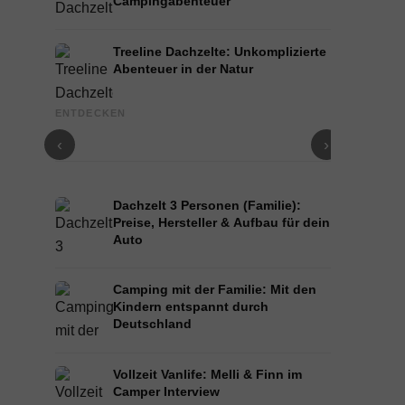
Campingabenteuer
Treeline Dachzelte: Unkomplizierte
Abenteuer in der Natur
Front Runner Dachzelt: Abenteuer für Camping-
iKamper Dac
ENTDECKEN
Anfänger& Naturliebhaber
jedem Wett
‹
›
Dachzelt 3 Personen (Familie):
Preise, Hersteller & Aufbau für dein
Auto
Camping mit der Familie: Mit den
Kindern entspannt durch
Deutschland
Vollzeit Vanlife: Melli & Finn im
Camper Interview