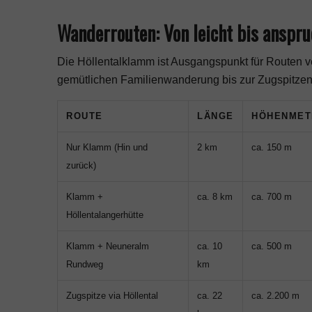
Wanderrouten: Von leicht bis anspru
Die Höllentalklamm ist Ausgangspunkt für Routen 
gemütlichen Familienwanderung bis zur Zugspitzen-
ROUTE
LÄNGE
HÖHENMET
Nur Klamm (Hin und
2 km
ca. 150 m
zurück)
Klamm +
ca. 8 km
ca. 700 m
Höllentalangerhütte
Klamm + Neuneralm
ca. 10
ca. 500 m
Rundweg
km
Zugspitze via Höllental
ca. 22
ca. 2.200 m