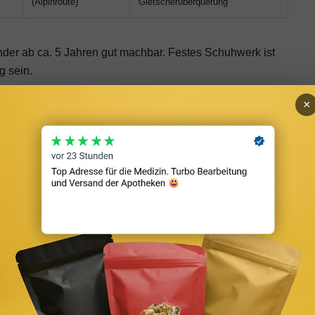
(Alpinroute)
Gletscherüberquerung
nder ab ca. 5 Jahren gut machbar. Festes Schuhwerk ist
g sein.
×
 du über die B2 Richtung Grainau. Am Hammersbach-
g zur Klamm — ca. 1,5 km Fußweg bis zum Eingang.
b Garmisch-Partenkirchen bis Haltestelle Hammersbach
weg zum Klamm-Eingang.
uro/Tag. In der Hauptsaison (Juli/August) früh anreisen
em Weg