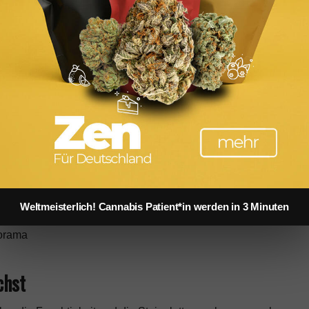
 Auf der großen Sonnenterrasse genießt du bei Kaffee,
 über das Werdenfelser Land und die umliegenden Alpen.
latten.
erhütte — ein bewirtschaftetes DAV-Schutzhaus mitten in
Suppen und Kuchen. Wer auf die Zugspitze weiter will,
Weltmeisterlich! Cannabis Patient*in werden in 3 Minuten
d empfohlen in der Hauptsaison!
chst