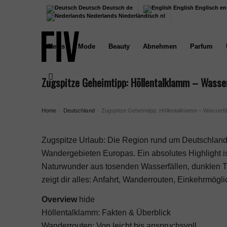
Deutsch
Deutsch
de
English
Englisch
en
Nederlands
Niederländisch
nl
News
Mode
Beauty
Abnehmen
Parfum
Zugspitze Geheimtipp: Höllentalklamm – Wasser
Home
Deutschland
Zugspitze Geheimtipp: Höllentalklamm – Wasserfä
›
›
Zugspitze Urlaub
: Die Region rund um Deutschland
Wandergebieten Europas. Ein absolutes Highlight i
Naturwunder aus tosenden Wasserfällen, dunklen
zeigt dir alles: Anfahrt, Wanderrouten, Einkehrmögl
Overview
hide
Höllentalklamm: Fakten & Überblick
Wanderrouten: Von leicht bis anspruchsvoll