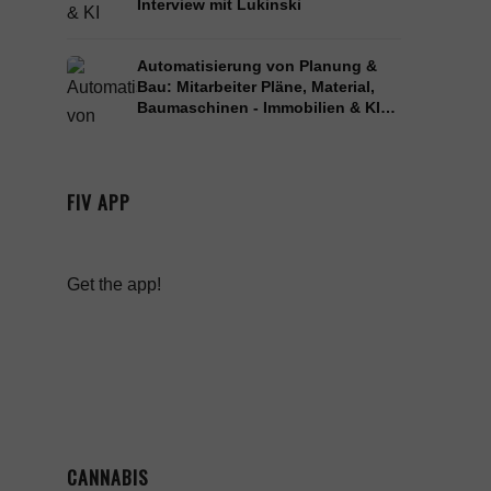
Interview mit Lukinski
Automatisierung von Planung &
Bau: Mitarbeiter Pläne, Material,
Baumaschinen - Immobilien & KI
(künstliche Intelligenz)
FIV APP
Get the app!
CANNABIS