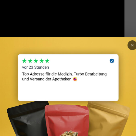
×
nem YouTube-Kanal, deinem Instagram-Konto, deinen
ojekten. Wie sieht einer deiner Tage aus?
hreiben, weil es keinen gibt. Jeder Tag ist neu und das
s auf, schaue mir meine Insta (mein Lieblingsnetzwerk) an,
t und beantworte dann die E-Mails. Ich mache Telefonate,
 ich.