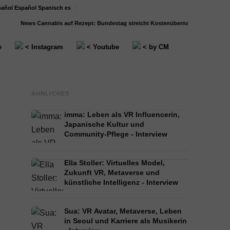
Español
Spanisch
es
News
Cannabis auf Rezept: Bundestag streicht Kostenübernahme für...
Stressmanag
e
< Instagram
< Youtube
< by CM
ÄHNLICHES
imma: Leben als VR Influencerin,
Japanische Kultur und
Community-Pflege - Interview
Ella Stoller: Virtuelles Model,
Zukunft VR, Metaverse und
künstliche Intelligenz - Interview
Sua: VR Avatar, Metaverse, Leben
in Seoul und Karriere als Musikerin