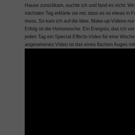
Hause zurückkam, suchte ich und fand es nicht. Wir 
nächsten Tag erklärte sie mir, dass es so etwas in 
muss. So kam ich auf die Idee, Make-up-Videos nur
Erfolg ist die Horrorwoche. Ein Ereignis, das ich v
jeden Tag ein Special-Effects-Video für eine Woche
angesehenes Video ist das eines flachen Auges mit