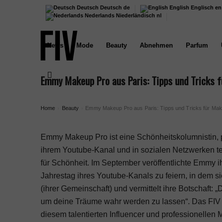
Deutsch
Deutsch
de
English
Englisch
en
Nederlands
Niederländisch
nl
News
Mode
Beauty
Abnehmen
Parfum
Emmy Makeup Pro aus Paris: Tipps und Tricks f
Home
Beauty
Emmy Makeup Pro aus Paris: Tipps und Tricks für Make
›
›
Emmy Makeup Pro ist eine Schönheitskolumnistin, pr
ihrem Youtube-Kanal und in sozialen Netzwerken te
für Schönheit. Im September veröffentlichte Emmy ih
Jahrestag ihres Youtube-Kanals zu feiern, in dem si
(ihrer Gemeinschaft) und vermittelt ihre Botschaft:
um deine Träume wahr werden zu lassen“. Das FIV Ma
diesem talentierten Influencer und professionellen