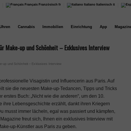
Français
Französisch
fr
Italiano
Italienisch
it
Uhren
Cannabis
Immobilien
Einrichtung
App
Magazin
ür Make-up und Schönheit – Exklusives Interview
-up und Schönheit – Exklusives Interview
ofessionelle Visagistin und Influencerin aus Paris. Auf
ilt sie die neuesten Make-up-Tedancen, Tipps und Tricks
r erstes Buch: „Nicht wie die anderen“, um den 10.
e ihre Lebensgeschichte erzählt, dankt ihren Kriegern
 „Du musst immer lächeln, egal was passiert und kämpfen,
gazine freut sich, Ihnen ein exklusives Interview mit
 Make-up-Künstler aus Paris zu geben.