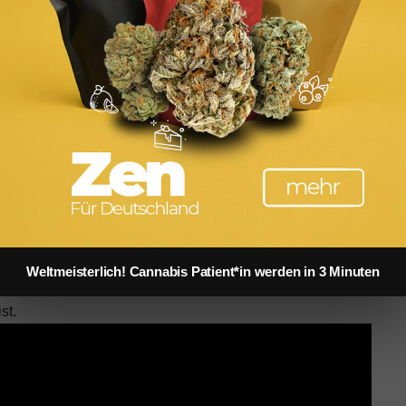
it, mit Unternehmen zusammenzuarbeiten. Was ist für Sie
Marke vereinbaren?
ht und vor allem, dass es mit meinen Werten und denen
en in Paris
ofessioneller Visagist haben Kosmetikmarken für Sie
d Beautymarken gibt es in Paris „im Trend“ und welche
nne diese Marke schon lange. Es ist eine innovative,
dukt, das ein beeindruckendes Aussehen und Gefühl hat.
Weltmeisterlich! Cannabis Patient*in werden in 3 Minuten
oder drei Jahren nach Frankreich und es ist eine Marke,
st.