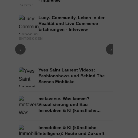
- Interview
Lucy: Community, Leben in der
Realität und Live-Commerce
Erfahrungen - Interview
Kyra: VR Model, Metaverse, Leben in Indien und
Yuna: VR Mo
ENTDECKEN
Mumbai Hot Spots - Interview
Interview
‹
›
Yves Saint Laurent Videos:
Fashionshows und Behind The
Scenes Einblicke
metaverse: Was kommt?
Visualisierung und Bau -
Immobilien & KI (künstliche
Intelligenz)
Immobilien & KI (künstliche
Intelligenz): Heute und Zukunft -