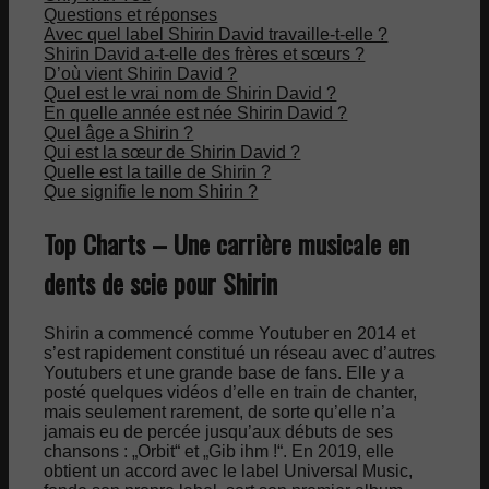
Questions et réponses
Avec quel label Shirin David travaille-t-elle ?
Shirin David a-t-elle des frères et sœurs ?
D’où vient Shirin David ?
Quel est le vrai nom de Shirin David ?
En quelle année est née Shirin David ?
Quel âge a Shirin ?
Qui est la sœur de Shirin David ?
Quelle est la taille de Shirin ?
Que signifie le nom Shirin ?
Top Charts – Une carrière musicale en
dents de scie pour Shirin
Shirin a commencé comme Youtuber en 2014 et
s’est rapidement constitué un réseau avec d’autres
Youtubers et une grande base de fans. Elle y a
posté quelques vidéos d’elle en train de chanter,
mais seulement rarement, de sorte qu’elle n’a
jamais eu de percée jusqu’aux débuts de ses
chansons : „Orbit“ et „Gib ihm !“. En 2019, elle
obtient un accord avec le label Universal Music,