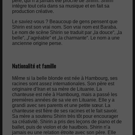
père, qui n’a jamais été proche de Shirin. Shirin
intègre tout cela dans sa musique et en fait sa
production créative.
Le saviez-vous ? Beaucoup de gens pensent que
Shirin est son vrai nom. Son vrai nom est Baraba.
Le nom de scène Shirin se traduit par „la douce“, „la
belle“, „l’agréable“ et „la charmante“. Le nom a une
ancienne origine perse.
Nationalité et famille
Même si la belle blonde est née à Hambourg, ses
racines sont assez internationales. Son père est
originaire d’Iran et sa mère de Lituanie. La
chanteuse est née à Hambourg, mais a passé les
premières années de sa vie en Lituanie. Elle y a
grandi avec ses parents et une petite sœur. La
chanteuse est fière de ses racines et le fait savoir.
Sa mère a soutenu Shirin très tôt pour encourager
sa créativité. Shirin a pris des leçons de piano et de
ballet, puis de violon et de hautbois. Shirin n’a
jamais eu une relation étroite avec son père. Elle