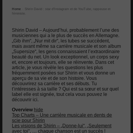
Home
Shirin David : star d’Instagram et de YouTube, rappeuse et
›
féministe.
Shirin David – Aujourd’hui, probablement l’une des
musiciennes qui a le plus de succès en Allemagne.
„Gib ihm“, „Nur mit dir“, les tubes se succèdent,
mais avant même sa carrière musicale et son album
„Supersize“, les gens connaissaient l’extraordinaire
beauté du net. Un look exceptionnel, un corps sexy
et, encore et toujours, elle se réinvente. Dans cet
article, je vous révèle les questions les plus
fréquemment posées sur Shirin et vous donne un
aperçu de sa vie et de son histoire. Vous
découvrirez sa carrière et ses débuts. Tu
t’intéresses à sa taille ? Qui est sa sœur et sur quel
label elle est signée, tout cela vous pouvez le
découvrir ici.
Overview
hide
Top Charts – Une carrière musicale en dents de
scie pour Shirin
Les visions de Shirin – „Donne-lui“, „Seulement
avec toi“, … chaque chanson est un succès !