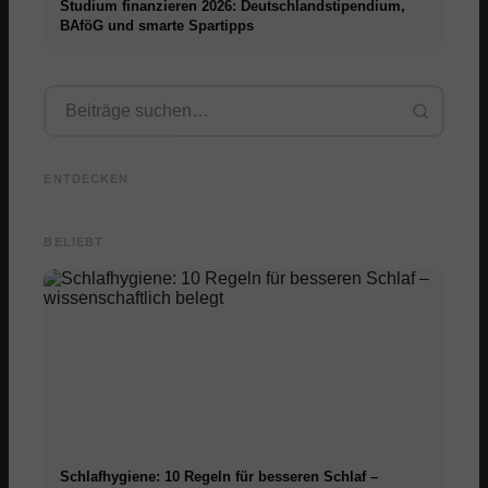
Studium finanzieren 2026: Deutschlandstipendium,
BAföG und smarte Spartipps
Praxissemester bei Top-
Stress
Unternehmen: Chancen,
Karrierestart nach dem
Medizin
Vergütung und der direkte
Studium: Was Recruiter
empfeh
ENTDECKEN
Weg in die Karriere
wirklich suchen
Sympto
BELIEBT
Schlafhygiene: 10 Regeln für besseren Schlaf –