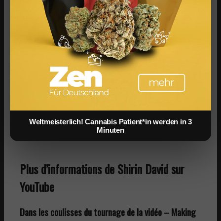
Bodenrichtwert vs. Verkehrswert: Was
Investoren bei Immobilien wirklich wissen
müssen
Shirin David : Médias sociaux – Instagram,
Youtube & Co
Instagram :
Shirin David
YouTube :
Shirin David
Weltmeisterlich! Cannabis Patient*in werden in 3
Twitter :
Shirin David
Minuten
Plus d’informations de Shirin David sur
YouTube
Dans les coulisses du tournage de la vidéo – Making