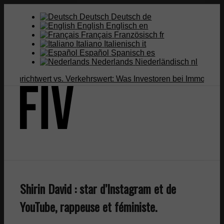
Deutsch
Deutsch
de
English
Englisch
en
Français
Französisch
fr
Italiano
Italienisch
it
Español
Spanisch
es
Nederlands
Niederländisch
nl
richtwert vs. Verkehrswert: Was Investoren bei Immobilien...
Inf
Suche
Shirin David : star d’Instagram et de
Menü
Menü
YouTube, rappeuse et féministe.