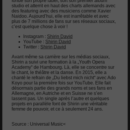
fonde son propre label, sort son premier album
studio et atterrit en haut des charts allemands avec
des featuring avec des musiciens comme Xavier
Naidoo. Aujourd’hui, elle est inarrêtable et avec
plus de 7 millions de fans sur ses réseaux sociaux,
c’est quelque chose à voir !
Instagram :
Shirin David
YouTube :
Shirin David
Twitter :
Shirin David
Avant même sa carrière sur les médias sociaux,
Shirin a suivi une formation à la „Youth Opera
Academy“ de Hambourg. Là, elle se concentre sur
le chant, le théâtre et la danse. En 2015, elle a
chanté le refrain de „Du liebst mich nicht“ avec Ado
Koyo pour la première fois sur YouTube. Elle fait
désormais partie des grands noms et ses fans en
Allemagne, en Autriche et en Suisse ne s’en
lassent pas. Un single après l’autre et quelques
projets en parallèle font de Shirin une véritable
femme de pouvoir, et ce à seulement 24 ans.
Source : Universal Music<