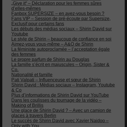
„Give it“ – Déclaration pour les femmes sûres
d’elles-mêmes
Fanbox SUPERSIZE – en avez-vous besoin ?
Fans VIP – Session de pré-écoute par Supersize,
Exclusif pour certains fans
Les débuts des médias sociaux – Shirin David sur
Youtube
Le style de Shirin – beaucoup de confiance en soi
Aimez-vous vous-même – A&O de Shirin
La féministe autoproclamée – l’acceptation égale
des femmes
Le propre parfum de Shirin au Douglas
La famille s’écrit en majuscules – Origin, Sister &
Co.
Nationalité et famille
Pati Valpati – Influenceuse et sœur de Shirin
Shirin David : Médias sociaux – Instagram, Youtube
& Co
Plus d’informations de Shirin David sur YouTube
Dans les coulisses du tournage de la vidéo –
Making of Brillis
Une glace de Shirin David ? – Avec un camion de
glaces à travers Berlin
Le succès de Shirin David avec Xavier Naidoo –
Only with You