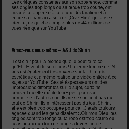
Les critiques constantes sur son apparence, comme
ses ongles trop longs ou sa tenue trop courte, ont
inspiré la rappeuse à faire une déclaration et à
écrire sa chanson à succès „Give Him“, qui a été si
bien reçue qu’elle compte plus de 44 millions de
vues rien que sur YouTube.
Aimez-vous vous-même – A&O de Shirin
Il est clair pour la blonde qu’elle peut faire ce
qu’ELLE veut de son corps ! La jeune femme de 24
ans est également très ouverte sur la chirurgie
esthétique et a même réalisé une vidéo entière à ce
sujet sur YouTube. Ses téléspectateurs ont des
impressions différentes sur le sujet, certains
pensent qu’elle mérite le respect pour son
honnêteté, d’autres non. Ils ne se soucient pas du
tout de Shirin. Ils n’intéressent pas du tout Shirin,
elle est bien trop occupée pour ça. „J’étais toujours
agacée quand les gens disaient : ‚Oh mon Dieu, tes
ongles sont trop longs ou ta robe est trop courte ou
tu as beaucoup trop de rouge à lèvres ou de
maquillage pour les yeux‘. Et ensuite, c’était juste