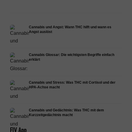
Forschung
Infusion
Derma
Cannabis und Angst: Wann THC hilft und wann es
Angst auslöst
Cannabis Glossar: Die wichtigsten Begriffe einfach
erklärt
Cannabis und Stress: Was THC mit Cortisol und der
HPA-Achse macht
Cannabis und Gedächtnis: Was THC mit dem
Kurzzeitgedächtnis macht
FIV App