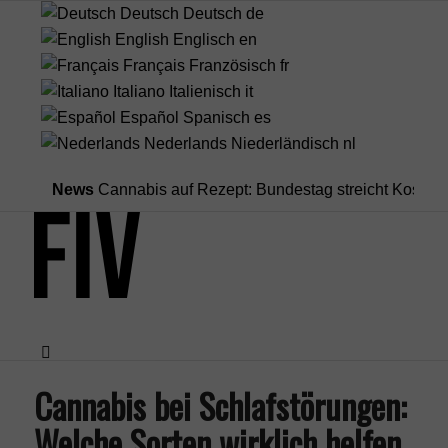
Deutsch
Deutsch
de
English
Englisch
en
Français
Französisch
fr
Italiano
Italienisch
it
Español
Spanisch
es
Nederlands
Niederländisch
nl
News
Cannabis auf Rezept: Bundestag streicht Kostenüberna
Cannabis bei Schlafstörungen:
Menü
Welche Sorten wirklich helfen