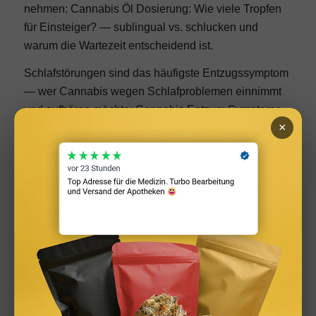
nehmen:
Cannabis Öl Dosierung: Wie viele Tropfen
für Einsteiger?
— sublingual vs. schlucken und
warum die Wartezeit entscheidend ist.
Schlafstörungen sind das häufigste Entzugssymptom
— wer Cannabis wegen Schlafproblemen einnimmt
und aufhören möchte:
Cannabis Entzug: Symptome,
×
Dauer und wie man aufhört
.
Für Schlafprobleme empfohlene Sorten sind meist
Indica-dominant — Hintergrundwissen:
Indica, Sativa
und Hybrid: Was ist der Unterschied?
.
Für Schlafprobleme empfohlene Sorten sind meist
Indica-dominant — Hintergrundwissen:
Indica, Sativa
und Hybrid: Was ist der Unterschied?
.