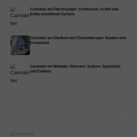
Cannabis bei Fibromyalgie: Schmerzen, Schlaf und
Endocannabinoid-System
Cannabis bei Übelkeit und Chemotherapie: Nabilon und
Dronabinol
Cannabis bei Multipler Sklerose: Sativex, Spastizität
und Evidenz
Cannabis und Epilepsie: CBD,
Cannabis Öl selbst herstellen:
CBD 
ENTDECKEN
Epidiolex und der Stand der
Decarboxylierung und
Canna