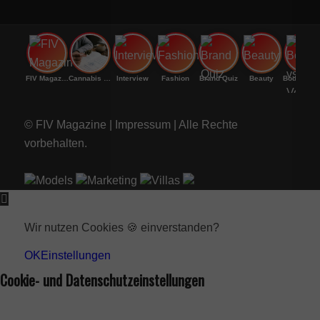
FIV Magazine
Cannabis und ADHS:
Interview
Fashion
Brand Quiz
Beauty
Bodenri
© FIV Magazine |
Impressum
| Alle Rechte
vorbehalten.
Models
Marketing
Villas
Wir nutzen Cookies 🍪 einverstanden?
OK
Einstellungen
Cookie- und Datenschutzeinstellungen