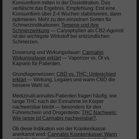
Konsumform mitten in der Dosistitration. Das
verfälscht das Ergebnis. Empfehlung: Erst eine
Konsumform über 2-4 Wochen stabilisieren, dann
optimieren. Mehr zu den einzelnen Sorten für
Schmerzindikationen:
Terpene und ihre
Schmerzwirkung
— Caryophyllen als CB2-Agonist
ist der wichtigste Wirkstoff bei entzündlichen
Schmerzen.
Dosierung und Wirkungsdauer:
Cannabis
Wirkungsdauer erklärt
— Vaporizer vs. Öl vs.
Kapseln für Patienten.
Grundlagenwissen:
CBD vs. THC: Unterschied
erklärt
— Wirkung, Legales und wann CBD die
bessere Wahl ist.
Medizinalcannabis-Patienten fragen häufig, wie
lange THC nach der Einnahme im Körper
nachweisbar bleibt — besonders für den
Führerschein und Drogentests:
THC Nachweis:
Wie lange ist Cannabis nachweisbar?
.
Ob diese Indikation von der Krankenkasse
anerkannt wird:
Cannabis Krankenkasse: Wann