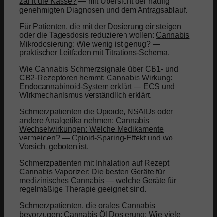
zahlt die Kasse?
— mit Übersicht der häufig
genehmigten Diagnosen und dem Antragsablauf.
Für Patienten, die mit der Dosierung einsteigen
oder die Tagesdosis reduzieren wollen:
Cannabis
Mikrodosierung: Wie wenig ist genug?
—
praktischer Leitfaden mit Titrations-Schema.
Wie Cannabis Schmerzsignale über CB1- und
CB2-Rezeptoren hemmt:
Cannabis Wirkung:
Endocannabinoid-System erklärt
— ECS und
Wirkmechanismus verständlich erklärt.
Schmerzpatienten die Opioide, NSAIDs oder
andere Analgetika nehmen:
Cannabis
Wechselwirkungen: Welche Medikamente
vermeiden?
— Opioid-Sparing-Effekt und wo
Vorsicht geboten ist.
Schmerzpatienten mit Inhalation auf Rezept:
Cannabis Vaporizer: Die besten Geräte für
medizinisches Cannabis
— welche Geräte für
regelmäßige Therapie geeignet sind.
Schmerzpatienten, die orales Cannabis
bevorzugen:
Cannabis Öl Dosierung: Wie viele