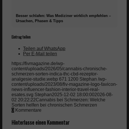
Besser schlafen: Was Mediziner wirklich empfehlen –
Ursachen, Phasen & Tipps
Eintrag teilen
Teilen auf WhatsApp
Per E-Mail teilen
https://fivmagazine.de/wp-
content/uploads/2026/05/cannabis-chronische-
schmerzen-sorten-indica-thc-cbd-rezeptor-
analgesie-studie.webp
671
1200
Stephan
/wp-
content/uploads/2023/08/fiv-magazine-logo-favicon-
news-influencer-fashion-interior-travel-real-
esates.svg
Stephan
2025-12-02 18:00:00
2026-08-
02 20:22:22
Cannabis bei Schmerzen: Welche
Sorten helfen bei chronischen Schmerzen
0
Kommentare
Hinterlasse einen Kommentar