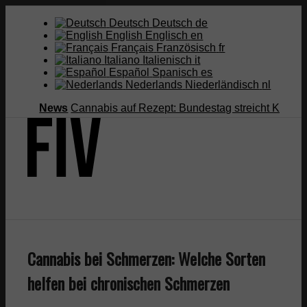
Deutsch
Deutsch
de
English
Englisch
en
Français
Französisch
fr
Italiano
Italienisch
it
Español
Spanisch
es
Nederlands
Niederländisch
nl
News
Cannabis auf Rezept: Bundestag streicht Kostenüberna
Suche
Cannabis bei Schmerzen: Welche Sorten
Menü
Menü
helfen bei chronischen Schmerzen