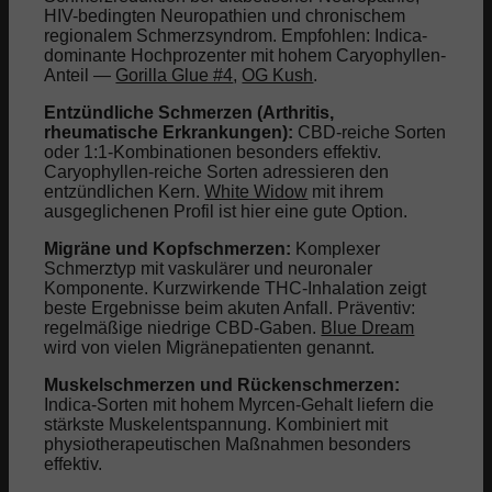
HIV-bedingten Neuropathien und chronischem
regionalem Schmerzsyndrom. Empfohlen: Indica-
dominante Hochprozenter mit hohem Caryophyllen-
Anteil —
Gorilla Glue #4
,
OG Kush
.
Entzündliche Schmerzen (Arthritis,
rheumatische Erkrankungen):
CBD-reiche Sorten
oder 1:1-Kombinationen besonders effektiv.
Caryophyllen-reiche Sorten adressieren den
entzündlichen Kern.
White Widow
mit ihrem
ausgeglichenen Profil ist hier eine gute Option.
Migräne und Kopfschmerzen:
Komplexer
Schmerztyp mit vaskulärer und neuronaler
Komponente. Kurzwirkende THC-Inhalation zeigt
beste Ergebnisse beim akuten Anfall. Präventiv:
regelmäßige niedrige CBD-Gaben.
Blue Dream
wird von vielen Migränepatienten genannt.
Muskelschmerzen und Rückenschmerzen:
Indica-Sorten mit hohem Myrcen-Gehalt liefern die
stärkste Muskelentspannung. Kombiniert mit
physiotherapeutischen Maßnahmen besonders
effektiv.