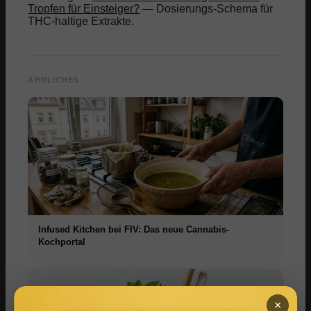
Tropfen für Einsteiger?
— Dosierungs-Schema für
THC-haltige Extrakte.
ÄHNLICHES
Infused Kitchen bei FIV: Das neue Cannabis-
Kochportal
×