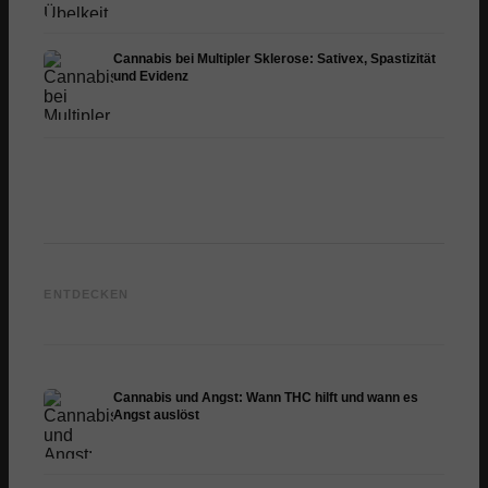
Cannabis bei Multipler Sklerose: Sativex, Spastizität
und Evidenz
Cannabis und Epilepsie:
Cannabis Öl selbst
CBD un
CBD, Epidiolex und der
herstellen: Decarboxylierung
Cannab
ENTDECKEN
Stand der Forschung
und Infusion
Dermat
Cannabis und Angst: Wann THC hilft und wann es
Angst auslöst