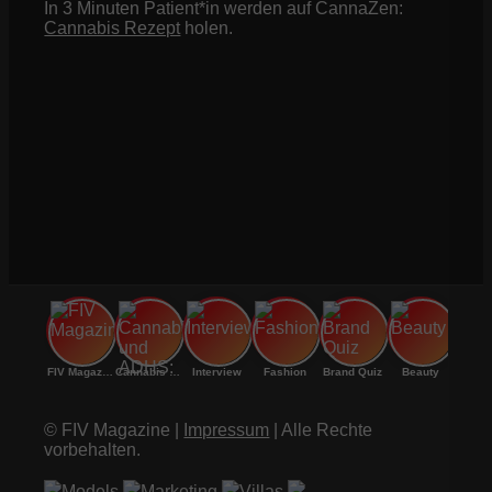
In 3 Minuten Patient*in werden auf CannaZen:
Cannabis Rezept
holen.
FIV Magazine
Cannabis und ADHS:
Interview
Fashion
Brand Quiz
Beauty
© FIV Magazine |
Impressum
| Alle Rechte
vorbehalten.
Models
Marketing
Villas