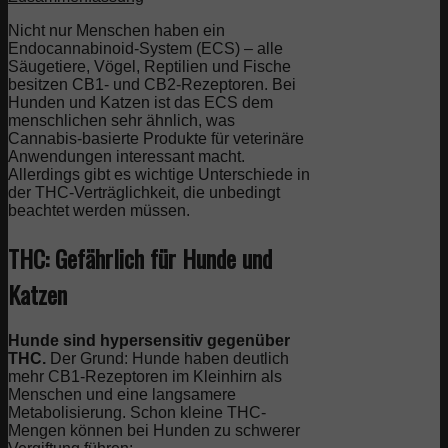
Nicht nur Menschen haben ein
Endocannabinoid-System (ECS) – alle
Säugetiere, Vögel, Reptilien und Fische
besitzen CB1- und CB2-Rezeptoren. Bei
Hunden und Katzen ist das ECS dem
menschlichen sehr ähnlich, was
Cannabis-basierte Produkte für veterinäre
Anwendungen interessant macht.
Allerdings gibt es wichtige Unterschiede in
der THC-Verträglichkeit, die unbedingt
beachtet werden müssen.
THC: Gefährlich für Hunde und
Katzen
Hunde sind hypersensitiv gegenüber
THC.
Der Grund: Hunde haben deutlich
mehr CB1-Rezeptoren im Kleinhirn als
Menschen und eine langsamere
Metabolisierung. Schon kleine THC-
Mengen können bei Hunden zu schwerer