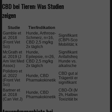
CBD bei Tieren: Was Studien
zeigen
Studie
Tier/Indikation
Ergebnis
Gamble et
Hunde, Arthrose-
Signifikante Schmerzreduktio
al. 2018
Schmerz, n=16,
(CBPI-Score) und bessere
(Front Vet
CBD 2,5 mg/kg
Mobilität; keine Nebenwirkun
Sci)
2x täglich
McGrath et
Hunde,
Signifikante Reduktion
al. 2019 (J
Epilepsie, n=26,
Anfallsfrequenz bei 89 % der
Am Vet Med
CBD 2,5 mg/kg
Hunde vs. 34 % Placebo;
Assoc)
2x täglich
alkalische Phosphatase erhöh
Polidoro et
CBD gut absorbiert oral; Lipid
al. 2022
Hunde, CBD
Trägeröl erhöht Bioverfügbarke
(Front Vet
Pharmakokinetik
signifikant
Sci)
Bartner et
CBD-Öl (MCT-Basis): Cmax n
Hunde, CBD
al. 2018
2h, Halbwertszeit 4–5h; keine
Pharmakokinetik
(Can Vet J)
Toxizität bei 0,5 mg/kg
Anwendungsgebiete bei