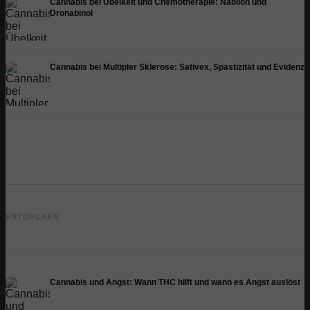
Cannabis bei Übelkeit und Chemotherapie: Nabilon und
Dronabinol
Cannabis bei Multipler Sklerose: Sativex, Spastizität und Evidenz
Cannabis und Epilepsie: CBD,
Epidiolex und der Stand der
Cannabis Öl selbst herstellen:
ENTDECKEN
Forschung
Decarboxylierung und Infusion
Cannabis und Angst: Wann THC hilft und wann es Angst auslöst