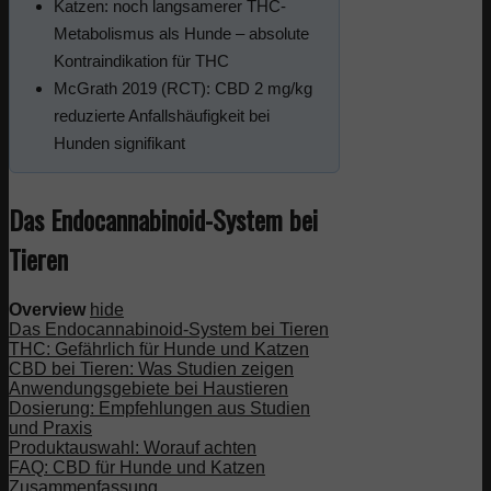
Katzen: noch langsamerer THC-
Metabolismus als Hunde – absolute
Kontraindikation für THC
McGrath 2019 (RCT): CBD 2 mg/kg
reduzierte Anfallshäufigkeit bei
Hunden signifikant
Das Endocannabinoid-System bei
Tieren
Overview
hide
Das Endocannabinoid-System bei Tieren
THC: Gefährlich für Hunde und Katzen
CBD bei Tieren: Was Studien zeigen
Anwendungsgebiete bei Haustieren
Dosierung: Empfehlungen aus Studien
und Praxis
Produktauswahl: Worauf achten
FAQ: CBD für Hunde und Katzen
Zusammenfassung