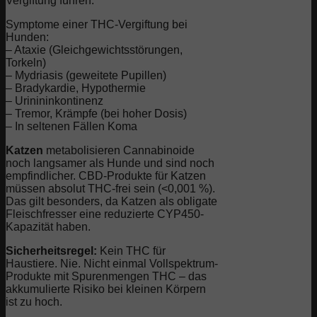
Vergiftung führen:
Symptome einer THC-Vergiftung bei
Hunden:
– Ataxie (Gleichgewichtsstörungen,
Torkeln)
– Mydriasis (geweitete Pupillen)
– Bradykardie, Hypothermie
– Urinininkontinenz
– Tremor, Krämpfe (bei hoher Dosis)
– In seltenen Fällen Koma
Katzen
metabolisieren Cannabinoide
noch langsamer als Hunde und sind noch
empfindlicher. CBD-Produkte für Katzen
müssen absolut THC-frei sein (<0,001 %).
Das gilt besonders, da Katzen als obligate
Fleischfresser eine reduzierte CYP450-
Kapazität haben.
Sicherheitsregel:
Kein THC für
Haustiere. Nie. Nicht einmal Vollspektrum-
Produkte mit Spurenmengen THC – das
akkumulierte Risiko bei kleinen Körpern
ist zu hoch.