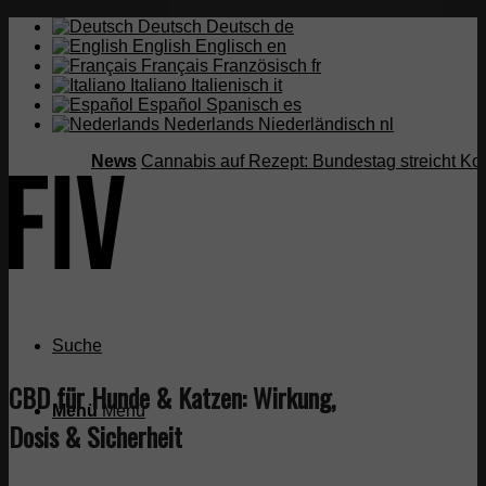
Deutsch
Deutsch
de
English
Englisch
en
Français
Französisch
fr
Italiano
Italienisch
it
Español
Spanisch
es
Nederlands
Niederländisch
nl
News
Cannabis auf Rezept: Bundestag streicht Kostenüb
Suche
CBD für Hunde & Katzen: Wirkung,
Menü
Menü
Dosis & Sicherheit