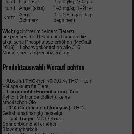
Hund
Epilepsie
2,5 mg/kg 2x täglich (McGrath-Protokol
Hund
Angst (akut)
1–3 mg/kg 1–2h vor Stressor
Angst,
0,1–0,5 mg/kg täglich (sehr konservati
Katze
Schmerz
beginnen)
Wichtig:
Immer mit einem Tierarzt
besprechen. CBD kann bei Hunden die
alkalische Phosphatase erhöhen (McGrath
2019) – Leberwertkontrollen alle 3–6
Monate bei Langzeitanwendung.
Produktauswahl: Worauf achten
–
Absolut THC-frei:
<0,001 % THC – kein
Vollspektrum für Tiere
–
Tiergerechte Formulierung:
Kein
Xylitol (für Hunde tödlich), keine
ätherischen Öle
–
COA (Certificate of Analysis):
THC-
Gehalt unabhängig bestätigt
–
Lipid-Träger:
MCT-Öl oder
Sonnenblumenöl erhöhen
Bioverfügbarkeit