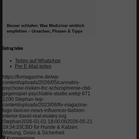
Besser schlafen: Was Mediziner wirklich
empfehlen – Ursachen, Phasen & Tipps
Eintrag teilen
Teilen auf WhatsApp
Per E-Mail teilen
https://fivmagazine.de/wp-
content/uploads/2026/05/cannabis-
psychose-risiken-thc-schizophrenie-cbd-
gegenspiel-psychiatrie-studie.webp
671
1200
Stephan
/wp-
content/uploads/2023/08/fiv-magazine-
logo-favicon-news-influencer-fashion-
interior-travel-real-esates.svg
Stephan
2026-01-01 18:00:00
2026-05-21
19:34:33
CBD für Hunde & Katzen:
Wirkung, Dosis & Sicherheit
0
Kommentare