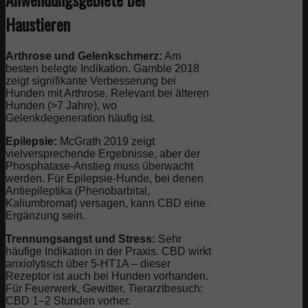
Haustieren
Arthrose und Gelenkschmerz:
Am
besten belegte Indikation. Gamble 2018
zeigt signifikante Verbesserung bei
Hunden mit Arthrose. Relevant bei älteren
Hunden (>7 Jahre), wo
Gelenkdegeneration häufig ist.
Epilepsie:
McGrath 2019 zeigt
vielversprechende Ergebnisse, aber der
Phosphatase-Anstieg muss überwacht
werden. Für Epilepsie-Hunde, bei denen
Antiepileptika (Phenobarbital,
Kaliumbromat) versagen, kann CBD eine
Ergänzung sein.
Trennungsangst und Stress:
Sehr
häufige Indikation in der Praxis. CBD wirkt
anxiolytisch über 5-HT1A – dieser
Rezeptor ist auch bei Hunden vorhanden.
Für Feuerwerk, Gewitter, Tierarztbesuch:
CBD 1–2 Stunden vorher.