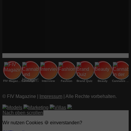
FIV Magazine
Cannabis und Hunger:
Interview
Fashion
Brand Quiz
Beauty
Cannabis in der
© FIV Magazine |
Impressum
| Alle Rechte vorbehalten.
Models
Marketing
Villas
Nach oben scrollen
Wir nutzen Cookies 🍪 einverstanden?