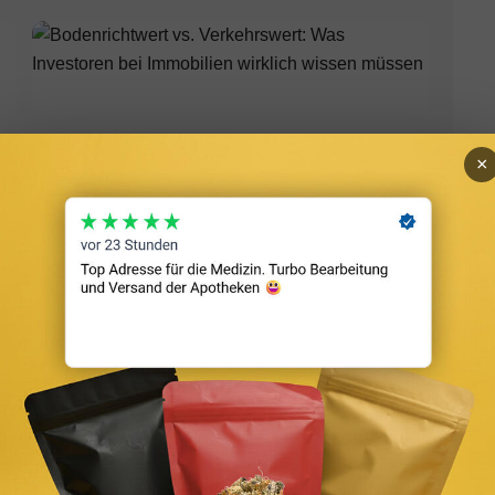
×
Bodenrichtwert vs. Verkehrswert: Was Investoren bei
Immobilien wirklich wissen müssen
ondere Vorsicht ist geboten bei:
 25:
Cannabis kann die Gehirnentwicklung
hes THC kann Psychosen triggern oder verstärken.