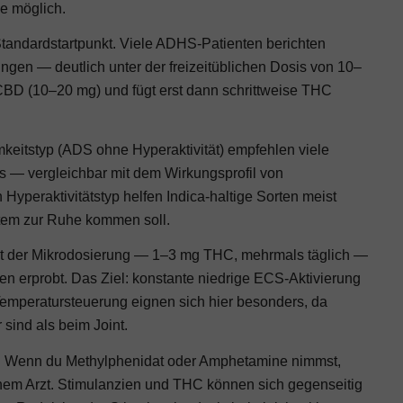
ie möglich.
tandardstartpunkt. Viele ADHS-Patienten berichten
en — deutlich unter der freizeitüblichen Dosis von 10–
m CBD (10–20 mg) und fügt erst dann schrittweise THC
eitstyp (ADS ohne Hyperaktivität) empfehlen viele
s — vergleichbar mit dem Wirkungsprofil von
 Hyperaktivitätstyp helfen Indica-haltige Sorten meist
tem zur Ruhe kommen soll.
 der Mikrodosierung — 1–3 mg THC, mehrmals täglich —
 erprobt. Das Ziel: konstante niedrige ECS-Aktivierung
Temperatursteuerung eignen sich hier besonders, da
 sind als beim Joint.
:
Wenn du Methylphenidat oder Amphetamine nimmst,
nem Arzt. Stimulanzien und THC können sich gegenseitig