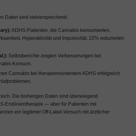
en Daten sind vielversprechend:
ary):
ADHS-Patienten, die Cannabis konsumierten,
ksamkeit, Hyperaktivität und Impulsivität. 22% reduzierten
l.):
Selbstberichte zeigten Verbesserungen bei
nnabis-Konsum.
nen Cannabis bei therapieresistentem ADHS erfolgreich
chlafproblemen.
n noch. Die bisherigen Daten sind überwiegend
-Erstlinientherapie — aber für Patienten mit
ien ein legitimer Off-Label-Versuch mit ärztlicher