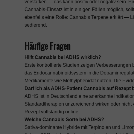
verstärken — das kann positiv oder negativ sein. E
Cannabis-Einsatz ist in einigen Fällen möglich, sol
ebenfalls eine Rolle:
Cannabis Terpene erklärt
— Li
sedierend.
Häufige Fragen
Hilft Cannabis bei ADHS wirklich?
Erste kontrollierte Studien zeigen Verbesserungen b
das Endocannabinoidsystem in die Dopaminregula
Medikamente wie Methylphenidat nutzen. Die Evidenz
Darf ich als ADHS-Patient Cannabis auf Rezep
ADHS ist in Deutschland eine anerkannte Indikatio
Standardtherapien unzureichend wirken oder nicht v
Rezept vollständig online.
Welche Cannabis-Sorte bei ADHS?
Sativa-dominante Hybride mit Terpinolen und Limon