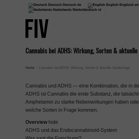
Deutsch
Deutsch
de
English
Englisch
en
Nederlands
Niederländisch
nl
Cannabis bei ADHS: Wirkung, Sorten & aktuelle
Home
Cannabis bei ADHS: Wirkung, Sorten & aktuelle Studienlage
›
Cannabis und ADHS — eine Kombination, die in der 
ADHS ist Cannabis die erste Substanz, die tatsächl
Amphetamin zu starke Nebenwirkungen haben oder n
welche Sorten in Frage kommen.
Overview
hide
ADHS und das Endocannabinoid-System
Was sagt die Forschung?