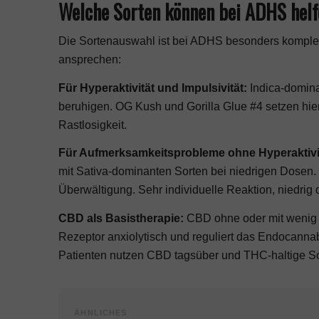
Welche Sorten können bei ADHS hel
Die Sortenauswahl ist bei ADHS besonders komple
ansprechen:
Für Hyperaktivität und Impulsivität:
Indica-domina
beruhigen.
OG Kush
und
Gorilla Glue #4
setzen hie
Rastlosigkeit.
Für Aufmerksamkeitsprobleme ohne Hyperaktivi
mit Sativa-dominanten Sorten bei niedrigen Dosen.
Überwältigung. Sehr individuelle Reaktion, niedrig d
CBD als Basistherapie:
CBD ohne oder mit wenig
Rezeptor anxiolytisch und reguliert das Endocanna
Patienten nutzen CBD tagsüber und THC-haltige So
ÄHNLICHES