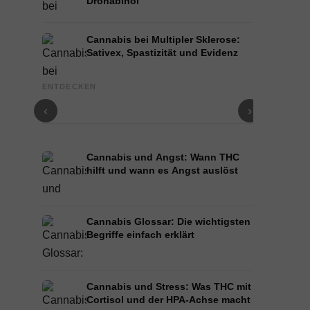
Dronabinol
Cannabis bei Multipler Sklerose:
Sativex, Spastizität und Evidenz
Cannabis und Epilepsie: CBD, Epidiolex und der
Cannabis Öl
ENTDECKEN
Stand der Forschung
und Infusion
‹
›
Cannabis und Angst: Wann THC
hilft und wann es Angst auslöst
Cannabis Glossar: Die wichtigsten
Begriffe einfach erklärt
Cannabis und Stress: Was THC mit
Cortisol und der HPA-Achse macht