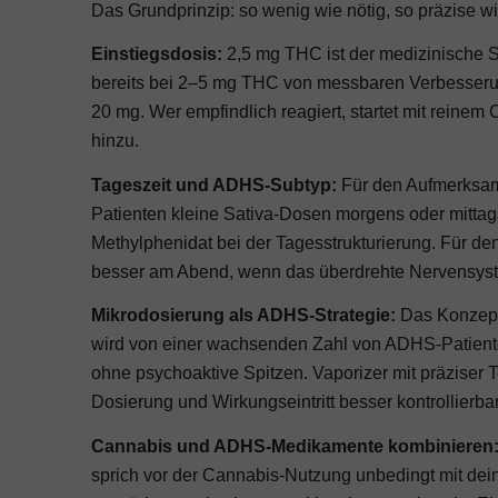
Das Grundprinzip: so wenig wie nötig, so präzise w
Einstiegsdosis:
2,5 mg THC ist der medizinische S
bereits bei 2–5 mg THC von messbaren Verbesserung
20 mg. Wer empfindlich reagiert, startet mit reine
hinzu.
Tageszeit und ADHS-Subtyp:
Für den Aufmerksamk
Patienten kleine Sativa-Dosen morgens oder mittag
Methylphenidat bei der Tagesstrukturierung. Für den
besser am Abend, wenn das überdrehte Nervensys
Mikrodosierung als ADHS-Strategie:
Das Konzept
wird von einer wachsenden Zahl von ADHS-Patienten
ohne psychoaktive Spitzen. Vaporizer mit präziser 
Dosierung und Wirkungseintritt besser kontrollierbar
Cannabis und ADHS-Medikamente kombinieren
sprich vor der Cannabis-Nutzung unbedingt mit dei