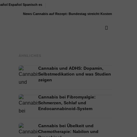
Español
Spanisch
es
News
Cannabis auf Rezept: Bundestag streicht Kostenübernahme für...
Boden
ÄHNLICHES
Cannabis und ADHS: Dopamin,
Selbstmedikation und was Studien
zeigen
Cannabis bei Fibromyalgie:
Schmerzen, Schlaf und
Endocannabinoid-System
Cannabis bei Übelkeit und
Chemotherapie: Nabilon und