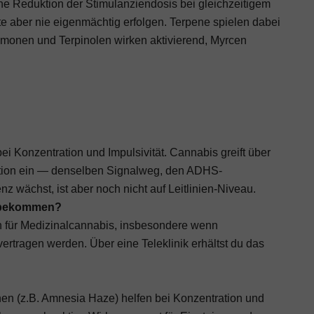
ine Reduktion der Stimulanziendosis bei gleichzeitigem
lte aber nie eigenmächtig erfolgen. Terpene spielen dabei
monen und Terpinolen wirken aktivierend, Myrcen
ei Konzentration und Impulsivität. Cannabis greift über
tion ein — denselben Signalweg, den ADHS-
 wächst, ist aber noch nicht auf Leitlinien-Niveau.
t bekommen?
n für Medizinalcannabis, insbesondere wenn
ertragen werden. Über eine Teleklinik erhältst du das
en (z.B. Amnesia Haze) helfen bei Konzentration und