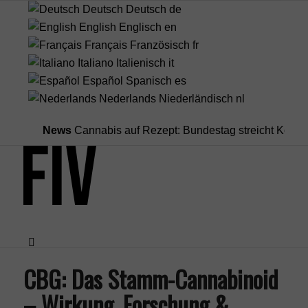
Deutsch
Deutsch
de
English
Englisch
en
Français
Französisch
fr
Italiano
Italienisch
it
Español
Spanisch
es
Nederlands
Niederländisch
nl
News
Cannabis auf Rezept: Bundestag streicht Kostenübern
CBG: Das Stamm-Cannabinoid
Menü
– Wirkung, Forschung &