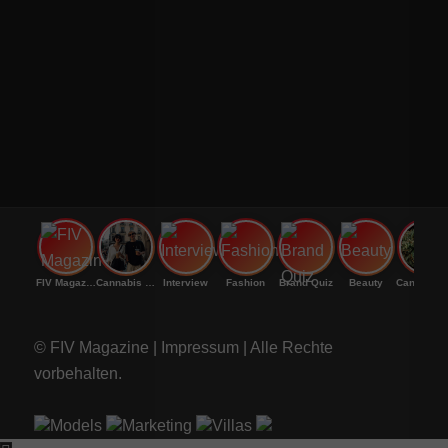
FIV Magazine
Cannabis Vaporizer: Welches
Interview
Fashion
Brand Quiz
Beauty
Cannab
© FIV Magazine |
Impressum
| Alle Rechte
vorbehalten.
Models
Marketing
Villas