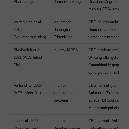
Pharmacol)
Darmerkrankung
Dickdarmlänge, entzünd
Marker) CB2-vermittelt
Valdeolivas et al.
Mausmodell,
CBG neuroprotektiv: red
2015
Huntington-
Neuronenatrophie im Str
(Neurotherapeutics)
Erkrankung
verbessert motorische L
Blaskovich et al.
In vitro, MRSA
CBG stärkste antibiotis
2021 (ACS Infect
Wirkung aller getesteten
Dis)
Cannabinoide gegen M
synergistisch mit Bacitr
Farha et al. 2020
In vitro,
CBG hemmt grampositi
(ACS Infect Dis)
grampositive
Bakterien (Staphylococ
Bakterien
aureus, MRSA) durch
Membrandepolarisierung
Lah et al. 2021
In vitro,
CBG hemmt Proliferatio
(Biomolecules)
Darmkrebszellen
Kolon-Karzinom-Zellen 