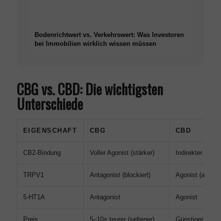
Bodenrichtwert vs. Verkehrswert: Was Investoren
bei Immobilien wirklich wissen müssen
CBG vs. CBD: Die wichtigsten
Unterschiede
EIGENSCHAFT
CBG
CBD
CB2-Bindung
Voller Agonist (stärker)
Indirekter Modul
TRPV1
Antagonist (blockiert)
Agonist (aktivier
5-HT1A
Antagonist
Agonist
Preis
5–10× teurer (seltener)
Günstiger, weit 