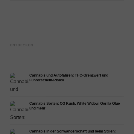
Cannabis und ADHS:
Cannabis bei Fibromyalgie:
Canna
ENTDECKEN
Dopamin, Selbstmedikation
Schmerzen, Schlaf und
Chemo
und was Studien zeigen
Endocannabinoid-System
Drona
Cannabis und Autofahren: THC-Grenzwert und
Führerschein-Risiko
Cannabis Sorten: OG Kush, White Widow, Gorilla Glue
und mehr
Cannabis in der Schwangerschaft und beim Stillen: