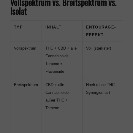
Vollspektrum vs. Breitspektrum vs.
Isolat
TYP
INHALT
ENTOURAGE-
WA
EFFEKT
SIN
Vollspektrum
THC + CBD + alle
Voll (stärkster)
Maxi
Cannabinoide +
Wirku
Terpene +
Dopin
Flavonoide
keine
Breitspektrum
CBD + alle
Hoch (ohne THC-
Sport
Cannabinoide
Synergismus)
(WAD
außer THC +
Schw
Terpene
mit
Arztf
kein 
gewol