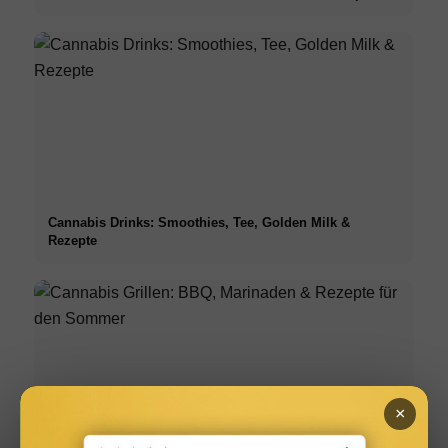
Cannabis Drinks: Smoothies, Tee, Golden Milk &
Rezepte
×