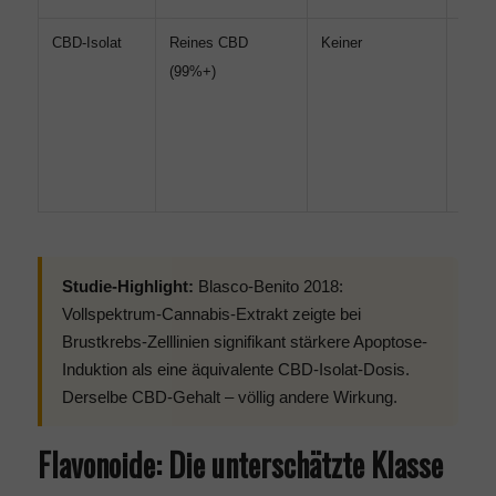
CBD-Isolat
Reines CBD
Keiner
Präzi
(99%+)
Dosie
beka
Wirku
sensi
Patie
Studie-Highlight:
Blasco-Benito 2018:
Vollspektrum-Cannabis-Extrakt zeigte bei
Brustkrebs-Zelllinien signifikant stärkere Apoptose-
Induktion als eine äquivalente CBD-Isolat-Dosis.
Derselbe CBD-Gehalt – völlig andere Wirkung.
Flavonoide: Die unterschätzte Klasse