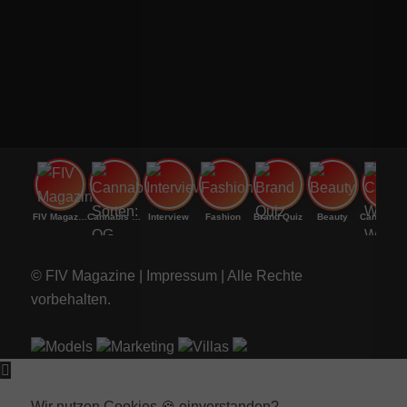
FIV Magazine
Cannabis Sorten: OG
Interview
Fashion
Brand Quiz
Beauty
Cannabi
© FIV Magazine |
Impressum
| Alle Rechte
vorbehalten.
Models
Marketing
Villas
Wir nutzen Cookies 🍪 einverstanden?