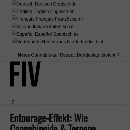
Deutsch
Deutsch
de
English
Englisch
en
Français
Französisch
fr
Italiano
Italienisch
it
Español
Spanisch
es
Nederlands
Niederländisch
nl
News
Cannabis auf Rezept: Bundestag streicht Kostenübern
Entourage-Effekt: Wie
Menü
Cannabinoide & Terpene