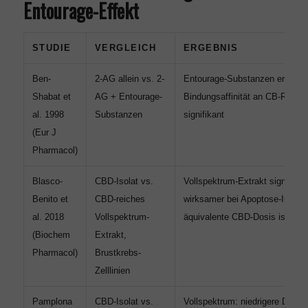
Entourage-Effekt
STUDIE
VERGLEICH
ERGEBNIS
Ben-
2-AG allein vs. 2-
Entourage-Substanzen erhöhen
Shabat et
AG + Entourage-
Bindungsaffinität an CB-Rezep
al. 1998
Substanzen
signifikant
(Eur J
Pharmacol)
Blasco-
CBD-Isolat vs.
Vollspektrum-Extrakt signifikan
Benito et
CBD-reiches
wirksamer bei Apoptose-Indukti
al. 2018
Vollspektrum-
äquivalente CBD-Dosis isoliert
(Biochem
Extrakt,
Pharmacol)
Brustkrebs-
Zelllinien
Pamplona
CBD-Isolat vs.
Vollspektrum: niedrigere Dosis 