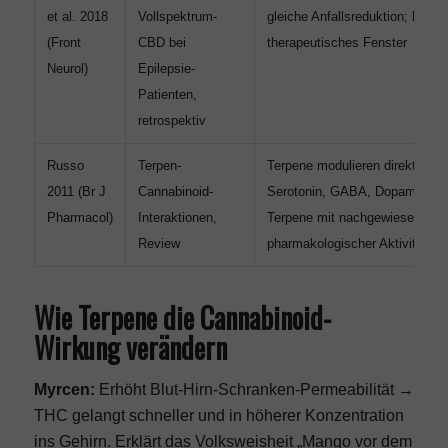
et al. 2018
Vollspektrum-
gleiche Anfallsreduktion; breite
(Front
CBD bei
therapeutisches Fenster
Neurol)
Epilepsie-
Patienten,
retrospektiv
Russo
Terpen-
Terpene modulieren direkt CB1
2011 (Br J
Cannabinoid-
Serotonin, GABA, Dopamin-Sy
Pharmacol)
Interaktionen,
Terpene mit nachgewiesener
Review
pharmakologischer Aktivität iden
Wie Terpene die Cannabinoid-
Wirkung verändern
Myrcen:
Erhöht Blut-Hirn-Schranken-Permeabilität →
THC gelangt schneller und in höherer Konzentration
ins Gehirn. Erklärt das Volksweisheit „Mango vor dem