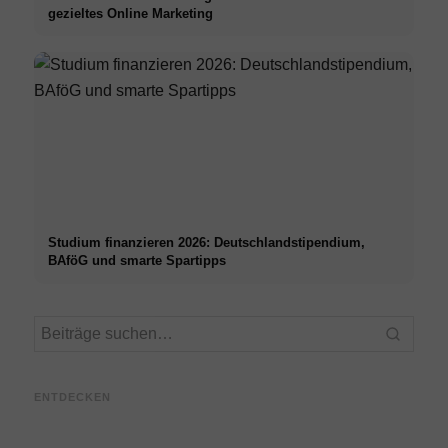
gezieltes Online Marketing
Studium finanzieren 2026: Deutschlandstipendium,
BAföG und smarte Spartipps
Praxissemester bei Top-
Stres
Unternehmen: Chancen,
Karrierestart nach dem
Mediz
Vergütung und der direkte
Studium: Was Recruiter
– Urs
ENTDECKEN
Weg in die Karriere
wirklich suchen
Techn