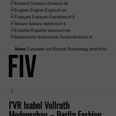
Deutsch
Deutsch
de
English
Englisch
en
Français
Französisch
fr
Italiano
Italienisch
it
Español
Spanisch
es
Nederlands
Niederländisch
nl
News
Cannabis auf Rezept: Bundestag streicht Kostenübern
I’VR Isabel Vollrath
Menü
Modenschau – Berlin Fashion