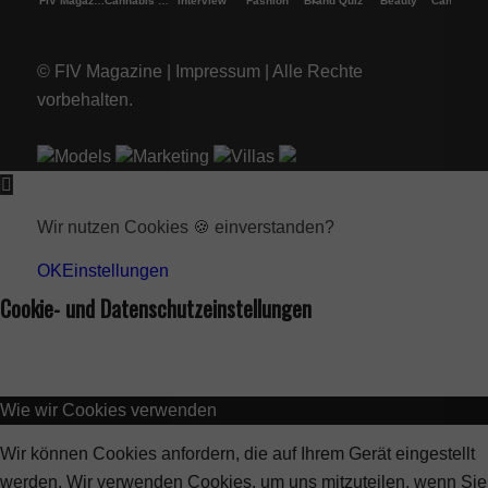
FIV Magazine
Cannabis Vaporizer: Welches
Interview
Fashion
Brand Quiz
Beauty
Cannab
© FIV Magazine |
Impressum
| Alle Rechte
vorbehalten.
Models
Marketing
Villas
Wir nutzen Cookies 🍪 einverstanden?
OK
Einstellungen
Cookie- und Datenschutzeinstellungen
Wie wir Cookies verwenden
Wir können Cookies anfordern, die auf Ihrem Gerät eingestellt
werden. Wir verwenden Cookies, um uns mitzuteilen, wenn Sie