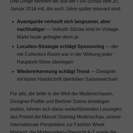
Drei Dinge nehmen wir aus der I’VR-Schau vom 20.
Januar 2016 mit, die auch Jahre später relevant sind:
Avantgarde verkauft sich langsamer, aber
nachhaltiger
— Vollrath-Stücke sind im Vintage-
Markt heute gefragter denn je
Location-Strategie schlägt Sponsoring
— der
me Collectors Room war in der Wirkung jeder
Hauptzelt-Show überlegen
Wiedererkennung schlägt Trend
— Designer
mit klarer Handschrift überleben Saisonwechsel
Für alle, die tiefer in die Welt der Modenschauen,
Designer-Profile und Berliner Szene einsteigen
wollen, lohnen sich diese weiterführenden Lesungen:
das Porträt der
Marcel Ostertag Modenschau
, unsere
internationale Perspektive zur
Fashion Week
Mailand
, die
Modemarken-Übersicht A-Z
sowie die