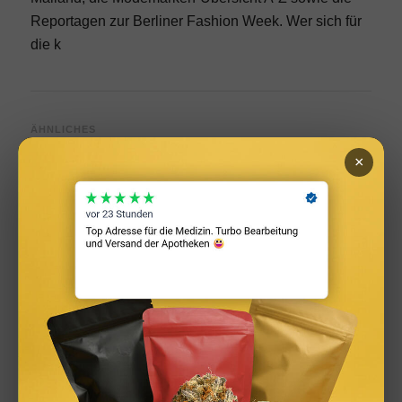
Reportagen zur
Berliner Fashion Week
. Wer sich für
die k
ÄHNLICHES
×
Infused Kitchen bei FIV: Das neue Cannabis-Kochportal