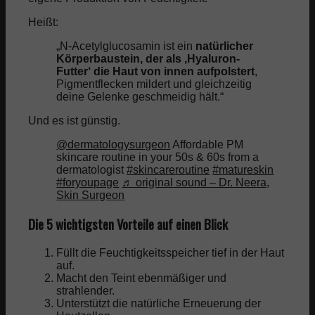
Heißt:
„N-Acetylglucosamin ist ein
natürlicher
Körperbaustein, der als ‚Hyaluron-
Futter‘ die Haut von innen aufpolstert
,
Pigmentflecken mildert und gleichzeitig
deine Gelenke geschmeidig hält.“
Und es ist günstig.
@dermatologysurgeon
Affordable PM
skincare routine in your 50s & 60s from a
dermatologist
#skincareroutine
#matureskin
#foryoupage
♬ original sound – Dr. Neera,
Skin Surgeon
Die 5 wichtigsten Vorteile auf einen Blick
Füllt die Feuchtigkeitsspeicher tief in der Haut
auf.
Macht den Teint ebenmäßiger und
strahlender.
Unterstützt die natürliche Erneuerung der