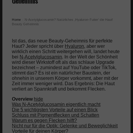
Geheimnis
Home
N-Acetylglucosamin? Natürliches ‚Hyaluron-Futter‘ die Haut!
›
Beauty Geheimnis
Ist das, das neue Beauty-Geheimnis für perfekte
Haut? Jeder spricht über
Hyaluron
, aber wer
wirklich einen Schritt weitergehen will, landet heute
bei
N-Acetylglucosamin
. In der Welt der Schönheit
wird dieser Wirkstoff oft als das schlaue Upgrade
bezeichnet – zumindest auf YouTube oder TikTok,
stimmt das? Es ist ein natürlicher Baustein, der
ohnehin in unserem Körper vorkommt, aber mit der
Zeit immer weniger wird. Das Ergebnis: Die Haut
verliert an Spannkraft und bekommt Flecken.
Overview
hide
Was N-Acetylglucosamin eigentlich macht
Die 5 wichtigsten Vorteile auf einen Blick
Schluss mit Pigmentflecken und Schatten
Warum es gegen Flecken hilft?
Nicht nur für die Optik: Gelenke und Beweglichkeit
Vorteile für deinen Körper?