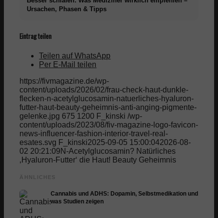
Besser schlafen: Was Mediziner wirklich empfehlen –
Ursachen, Phasen & Tipps
Eintrag teilen
Teilen auf WhatsApp
Per E-Mail teilen
https://fivmagazine.de/wp-
content/uploads/2026/02/frau-check-haut-dunkle-
flecken-n-acetylglucosamin-natuerliches-hyaluron-
futter-haut-beauty-geheimnis-anti-anging-pigmente-
gelenke.jpg
675
1200
F_kinski
/wp-
content/uploads/2023/08/fiv-magazine-logo-favicon-
news-influencer-fashion-interior-travel-real-
esates.svg
F_kinski
2025-09-05 15:00:04
2026-08-
02 20:21:09
N-Acetylglucosamin? Natürliches
‚Hyaluron-Futter‘ die Haut! Beauty Geheimnis
ÄHNLICHES
Cannabis und ADHS: Dopamin, Selbstmedikation und
was Studien zeigen