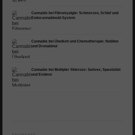
Cannabis bei Fibromyalgie: Schmerzen, Schlaf und
Endocannabinoid-System
Cannabis bei Übelkeit und Chemotherapie: Nabilon
und Dronabinol
Cannabis bei Multipler Sklerose: Sativex, Spastizität
und Evidenz
Cannabis und Epilepsie:
Cannabis Öl selbst
CBD un
CBD, Epidiolex und der
herstellen: Decarboxylierung
Cannab
ENTDECKEN