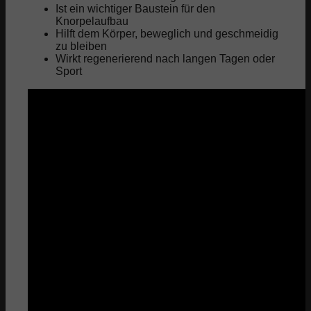
Ist ein wichtiger Baustein für den
Knorpelaufbau
Hilft dem Körper, beweglich und geschmeidig
zu bleiben
Wirkt regenerierend nach langen Tagen oder
Sport