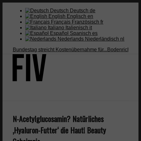
Deutsch
Deutsch
de
English
Englisch
en
Français
Französisch
fr
Italiano
Italienisch
it
Español
Spanisch
es
Nederlands
Niederländisch
nl
Bundestag streicht Kostenübernahme für...
Bodenrichtwert vs. V
Suche
N-Acetylglucosamin? Natürliches
Menü
Menü
‚Hyaluron-Futter‘ die Haut! Beauty