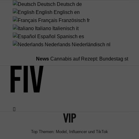
Deutsch
Deutsch
de
English
Englisch
en
Français
Französisch
fr
Italiano
Italienisch
it
Español
Spanisch
es
Nederlands
Niederländisch
nl
News
Cannabis auf Rezept: Bundestag streicht 
VIP
Menü
Top Themen:
Model
,
Influencer
und
TikTok