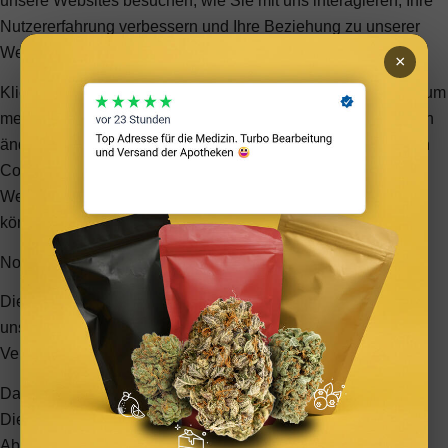
unsere Websites besuchen, wie Sie mit uns interagieren, Ihre
Nutzererfahrung verbessern und Ihre Beziehung zu unserer
Website anpassen.
×
Klicken Sie auf die verschiedenen Kategorienüberschriften, um
mehr zu erfahren. Sie können auch einige Ihrer Einstellungen
ändern. Beachten Sie, dass das Blockieren einiger Arten von
Cookies Auswirkungen auf Ihre Erfahrung auf unseren
Websites und auf die Dienste haben kann, die wir anbieten
können.
Notwendige Website Cookies
Diese Cookies sind unbedingt erforderlich, um Ihnen die auf
unserer Webseite verfügbaren Dienste und Funktionen zur
Verfügung zu stellen.
Da diese Cookies für die auf unserer Webseite verfügbaren
Dienste und Funktionen unbedingt erforderlich sind, hat die
Ablehnung Auswirkungen auf die Funktionsweise unserer