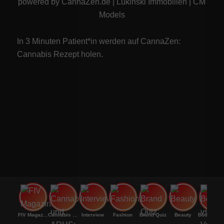
powered by
CannaZen.de
|
Lukinski Immobilien
|
CM
Models
In 3 Minuten Patient*in werden auf CannaZen:
Cannabis Rezept
holen.
FIV Magazine
Cannabis und ADHS:
Interview
Fashion
Brand Quiz
Beauty
Bodenri