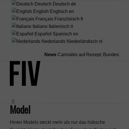
Deutsch
Deutsch
de
English
Englisch
en
Français
Französisch
fr
Italiano
Italienisch
it
Español
Spanisch
es
Nederlands
Niederländisch
nl
News
Cannabis auf Rezept: Bundestag stre
Model
Menü
Hinter Models steckt mehr als nur das hübsche