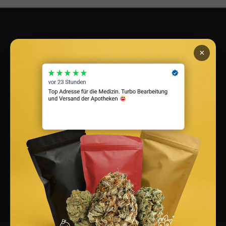
powered by
CannaZen.de
|
Lukinski Immobilien
|
CM
×
Models
In 3 Minuten Patient*in werden auf CannaZen:
Cannabis Rezept
holen.