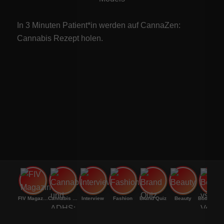
In 3 Minuten Patient*in werden auf CannaZen:
Cannabis Rezept
holen.
FIV Magazine
Cannabis und ADHS:
Interview
Fashion
Brand Quiz
Beauty
Bodenri