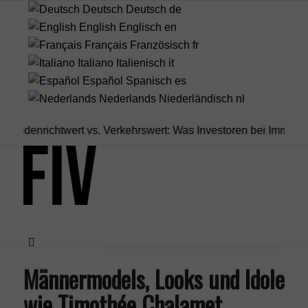
Deutsch
Deutsch
de
English
Englisch
en
Français
Französisch
fr
Italiano
Italienisch
it
Español
Spanisch
es
Nederlands
Niederländisch
nl
nrichtwert vs. Verkehrswert: Was Investoren bei Immobilien...
I
Männermodels, Looks und Idole
Menü
wie Timothée Chalamet