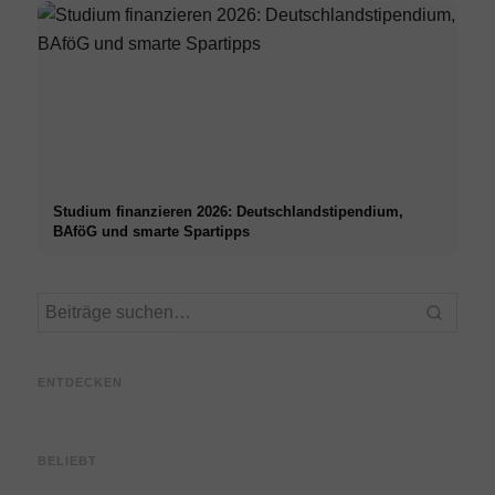
Studium finanzieren 2026: Deutschlandstipendium,
BAföG und smarte Spartipps
Praxissemester bei Top-
Stres
Unternehmen: Chancen,
Karrierestart nach dem
Mediz
Vergütung und der direkte
Studium: Was Recruiter
– Urs
ENTDECKEN
Weg in die Karriere
wirklich suchen
Techn
BELIEBT