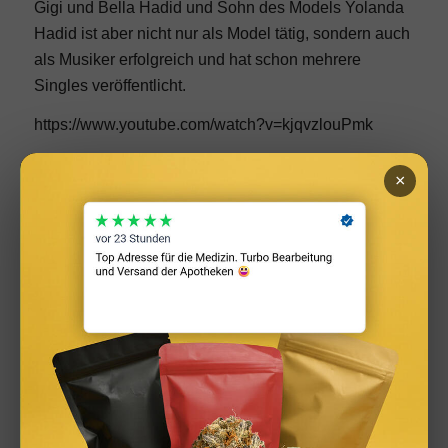
Gigi
und
Bella Hadid
und Sohn des Models Yolanda
Hadid ist aber nicht nur als Model tätig, sondern auch
als Musiker erfolgreich und hat schon mehrere
Singles veröffentlicht.
https://www.youtube.com/watch?v=kjqvzlouPmk
Sean O`Pry – Platz 3
×
Sean O´Pry startete seine Modelkarriere schon im
Jahr 2006 und konnte seitdem für Luxusmarken wie
Versace
,
Giorgio Armani
und Marc Jacobs für
Kampagnen vor der Kamera stehen. Aber auch bei
der Fashion Week konnte das Model schon für
Designer wie
Louis Vuitton
,
Michael Kors
und
Chanel
über den Laufsteg laufen. Sean O´Pry ist ein sehr
vielseitiges Model. das nicht nur für Fotoshootings
und Shows gebucht wird, sondern auch in