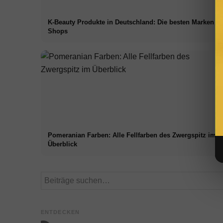
K-Beauty Produkte in Deutschland: Die besten Marken &
Shops
Pomeranian Farben: Alle Fellfarben des Zwergspitz im
Überblick
Hyaluron Serum:
Lagenlook
Rolex Submariner:
Wirkung, Anwendung
Schichten 
Preise, Modelle &
und die besten
Profi – di
ENTDECKEN
Kaufberatung
Produkte
Styling-Ti