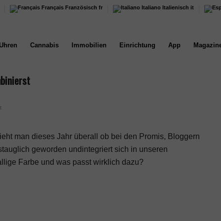
Français
Französisch
fr
Italiano
Italienisch
it
Uhren
Cannabis
Immobilien
Einrichtung
App
Magazin
binierst
t
 sieht man dieses Jahr überall ob bei den Promis, Bloggern
gstauglich geworden undintegriert sich in unseren
allige Farbe und was passt wirklich dazu?