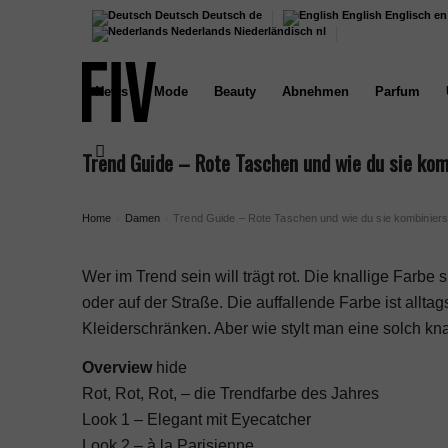
Deutsch
Deutsch
de
English
Englisch
en
Nederlands
Niederländisch
nl
News
Mode
Beauty
Abnehmen
Parfum
Trend Guide – Rote Taschen und wie du sie kom
Home
Damen
Trend Guide – Rote Taschen und wie du sie kombiniers
›
›
Wer im Trend sein will trägt rot. Die knallige Farbe
oder auf der Straße. Die auffallende Farbe ist allta
Kleiderschränken. Aber wie stylt man eine solch kn
Overview
hide
Rot, Rot, Rot, – die Trendfarbe des Jahres
Look 1 – Elegant mit Eyecatcher
Look 2 – à la Parisienne