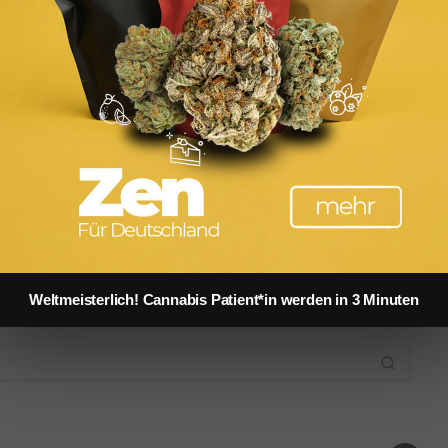
Pomeranian kaufen: Preise, Züchter & Kosten im
Überblick
Pomeranian Erziehung: Tipps für Welpen und
erwachsene Zwergspitze
Weltmeisterlich! Cannabis Patient*in werden in 3 Minuten
:
Retinol: Wirkung,
Luxusuhren für
Capsule Wa
wie ein
Anwendung und die
Herren: Die besten
Die perfekt
e besten
besten Produkte für
Marken und Modelle
Grundgard
pps
strahlende Haut
im Überblick
aufbauen