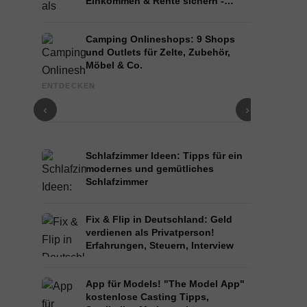
Einkommen & Rente sichern -
Ratgeber
Camping Onlineshops: 9 Shops
und Outlets für Zelte, Zubehör,
Möbel & Co.
The Bush Company Dachzelt: Unabhängig &
Tuff Trek D
ENTDECKEN
robust für echte Camper
Großbritann
‹
›
Schlafzimmer Ideen: Tipps für ein
modernes und gemütliches
Schlafzimmer
Fix & Flip in Deutschland: Geld
verdienen als Privatperson!
Erfahrungen, Steuern, Interview
App für Models! "The Model App"
kostenlose Casting Tipps,