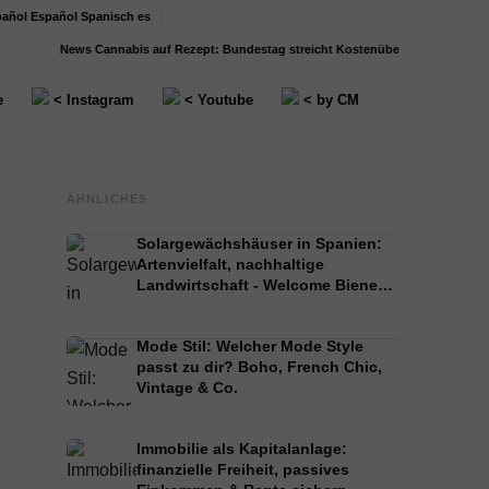
Español
Spanisch
es
News
Cannabis auf Rezept: Bundestag streicht Kostenübernahme für...
Stressma
e
< Instagram
< Youtube
< by CM
ÄHNLICHES
Solargewächshäuser in Spanien:
Artenvielfalt, nachhaltige
Landwirtschaft - Welcome Bienen
und Marienkäfer!
Mode Stil: Welcher Mode Style
passt zu dir? Boho, French Chic,
Vintage & Co.
Immobilie als Kapitalanlage:
finanzielle Freiheit, passives