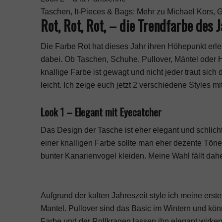
Taschen, It-Pieces & Bags: Mehr zu Michael Kors, G
Rot, Rot, Rot, – die Trendfarbe des 
Die Farbe Rot hat dieses Jahr ihren Höhepunkt erl
dabei. Ob Taschen, Schuhe, Pullover, Mäntel oder Ho
knallige Farbe ist gewagt und nicht jeder traut sich
leicht. Ich zeige euch jetzt 2 verschiedene Styles m
Look 1 – Elegant mit Eyecatcher
Das Design der Tasche ist eher elegant und schlich
einer knalligen Farbe sollte man eher dezente Töne
bunter Kanarienvogel kleiden. Meine Wahl fällt da
Aufgrund der kalten Jahreszeit style ich meine ers
Mantel. Pullover sind das Basic im Wintern und kön
Farbe und der Rollkragen lassen ihn elegant wirke