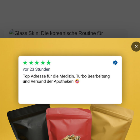
×
Glass Skin: Die koreanische Routine für strahlende,
glasklare Haut