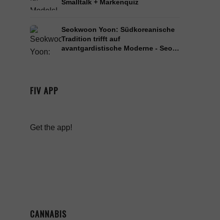
Smalltalk + Markenquiz
Seokwoon Yoon: Südkoreanische
Tradition trifft auf
avantgardistische Moderne - Seoul
Fashion Week FW 23/24
FIV APP
Get the app!
CANNABIS