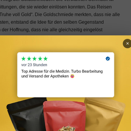
ttungen, die sie wieder einlösen konnten. Das Reisen
r Truhe voll Gold“. Die Goldschmiede merkten, dass nie alle
lösten, entstand die Idee für den selben Gegenstand
er Hoffnung, dass nie alle gleichzeitig eingelöst
sgegeben. So entstand das Kreditwesen.
×
in der Hoffnung es mit Zinsen wieder zurück zu bekommen.
nowhow vom Anleger genutzt werden (eine Ausnahme ist