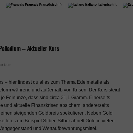
Français
Französisch
fr
Italiano
Italienisch
it
 Palladium – Aktueller Kurs
ler Kurs
urs – hier findest du alles zum Thema Edelmetalle als
geform während und außerhalb von Krisen. Der Kurs steigt
je Feinunze, dass sind circa 31,1 Gramm. Einerseits
ge und aktuelle Finanzkrisen absichern, andererseits
 einen steigenden Goldpreis spekulieren. Neben Gold
eiten, zum Beispiel Silber. Silber ähnelt Gold in vielen
e Wertgegenstand und Wertaufbewahrungsmittel.