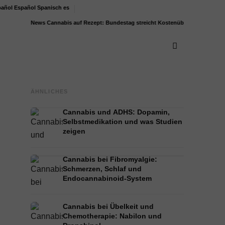
Español
Spanisch
es
News
Cannabis auf Rezept: Bundestag streicht Kostenübernahme für...
Bodenric
ÄHNLICHES
Cannabis und ADHS: Dopamin,
Selbstmedikation und was Studien
zeigen
Cannabis bei Fibromyalgie:
Schmerzen, Schlaf und
Endocannabinoid-System
Cannabis bei Übelkeit und
Chemotherapie: Nabilon und