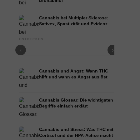
Dronabinol
Cannabis bei Multipler Sklerose:
Sativex, Spastizität und Evidenz
Cannabis und Epilepsie: CBD, Epidiolex und der
Cannabis Öl
ENTDECKEN
Stand der Forschung
und Infusion
‹
›
Cannabis und Angst: Wann THC
hilft und wann es Angst auslöst
Cannabis Glossar: Die wichtigsten
Begriffe einfach erklärt
Cannabis und Stress: Was THC mit
Cortisol und der HPA-Achse macht