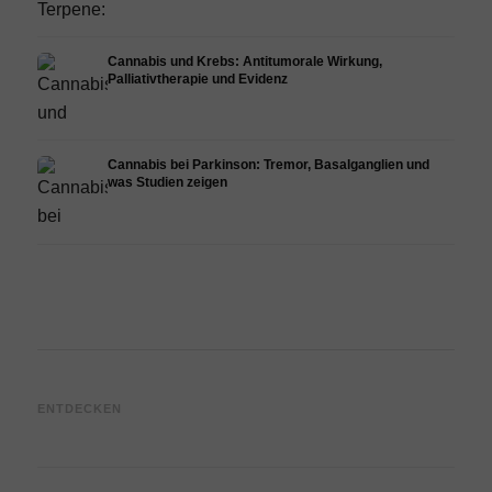
Cannabis und Krebs: Antitumorale Wirkung,
Palliativtherapie und Evidenz
Cannabis bei Parkinson: Tremor, Basalganglien und
was Studien zeigen
Cannabis und ADHS:
Cannabis bei Fibromyalgie:
Canna
ENTDECKEN
Dopamin, Selbstmedikation
Schmerzen, Schlaf und
Chemo
und was Studien zeigen
Endocannabinoid-System
Drona