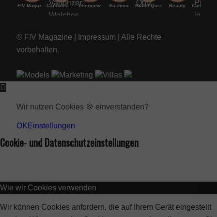
FIV Magazine
Cannabis Vaporizer: Welches
Interview
Fashion
Brand Quiz
Beauty
Cannab
© FIV Magazine |
Impressum
| Alle Rechte
vorbehalten.
Models
Marketing
Villas
Wir nutzen Cookies 🍪 einverstanden?
OK
Einstellungen
Cookie- und Datenschutzeinstellungen
Wie wir Cookies verwenden
Wir können Cookies anfordern, die auf Ihrem Gerät eingestellt