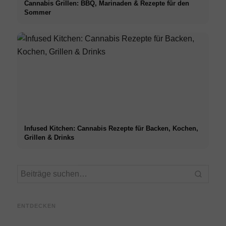
Cannabis Grillen: BBQ, Marinaden & Rezepte für den
Sommer
Infused Kitchen: Cannabis Rezepte für Backen, Kochen,
Grillen & Drinks
Praxi
Social Media Werbeanzeigen:
Studium finanzieren 2026:
Unter
Mehr Verkäufe durch gezieltes
Deutschlandstipendium,
Vergü
ENTDECKEN
Online Marketing
BAföG und smarte Spartipps
Weg i