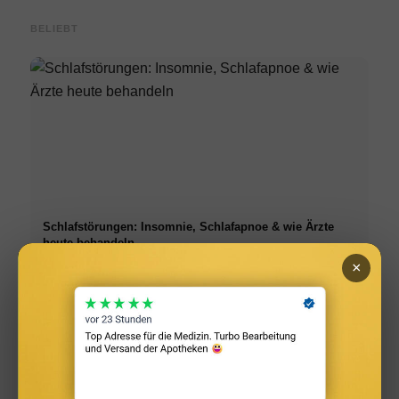
BELIEBT
Schlafstörungen: Insomnie, Schlafapnoe & wie Ärzte
heute behandeln
×