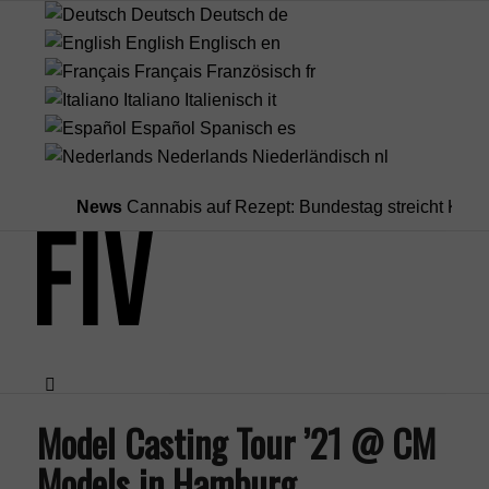
Deutsch
Deutsch
de
English
Englisch
en
Français
Französisch
fr
Italiano
Italienisch
it
Español
Spanisch
es
Nederlands
Niederländisch
nl
News
Cannabis auf Rezept: Bundestag streicht Kostenüb
Model Casting Tour ’21 @ CM
Menü
Models in Hamburg,