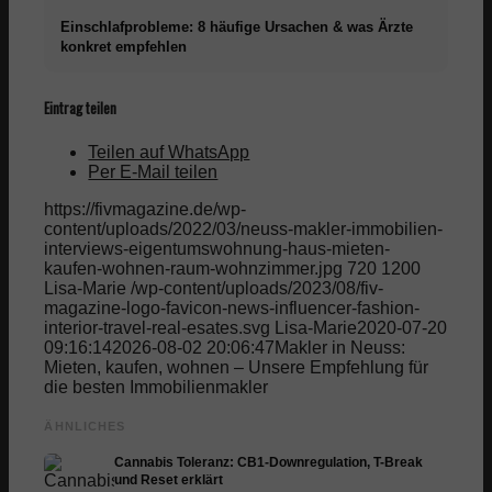
Einschlafprobleme: 8 häufige Ursachen & was Ärzte
konkret empfehlen
Eintrag teilen
Teilen auf WhatsApp
Per E-Mail teilen
https://fivmagazine.de/wp-
content/uploads/2022/03/neuss-makler-immobilien-
interviews-eigentumswohnung-haus-mieten-
kaufen-wohnen-raum-wohnzimmer.jpg
720
1200
Lisa-Marie
/wp-content/uploads/2023/08/fiv-
magazine-logo-favicon-news-influencer-fashion-
interior-travel-real-esates.svg
Lisa-Marie
2020-07-20
09:16:14
2026-08-02 20:06:47
Makler in Neuss:
Mieten, kaufen, wohnen – Unsere Empfehlung für
die besten Immobilienmakler
ÄHNLICHES
Cannabis Toleranz: CB1-Downregulation, T-Break
und Reset erklärt