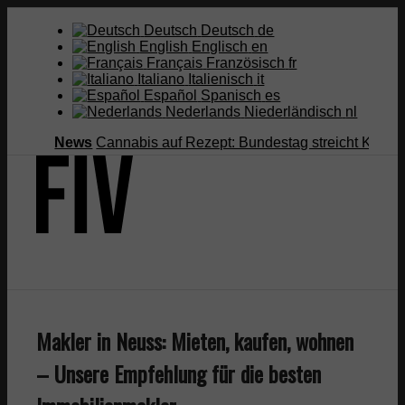
Deutsch
Deutsch
de
English
Englisch
en
Français
Französisch
fr
Italiano
Italienisch
it
Español
Spanisch
es
Nederlands
Niederländisch
nl
News
Cannabis auf Rezept: Bundestag streicht Kostenüber
Suche
Makler in Neuss: Mieten, kaufen, wohnen
Menü
Menü
– Unsere Empfehlung für die besten