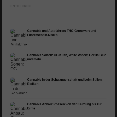
Cannabis und ADHS:
Cannabis bei Fibromyalgie:
Cannab
Dopamin, Selbstmedikation
Schmerzen, Schlaf und
Chemot
ENTDECKEN
und was Studien zeigen
Endocannabinoid-System
Dronab
Cannabis und Autofahren: THC-Grenzwert und
Führerschein-Risiko
Cannabis Sorten: OG Kush, White Widow, Gorilla Glue
und mehr
Cannabis in der Schwangerschaft und beim Stillen:
Risiken
Cannabis Anbau: Phasen von der Keimung bis zur
Ernte