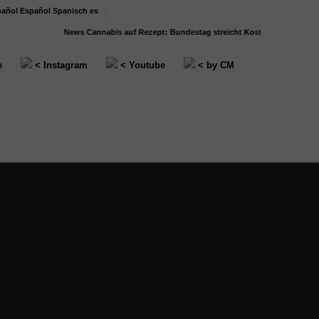
Español
Spanisch
es
News
Cannabis auf Rezept: Bundestag streicht Kostenübernahme für...
e
< Instagram
< Youtube
< by CM