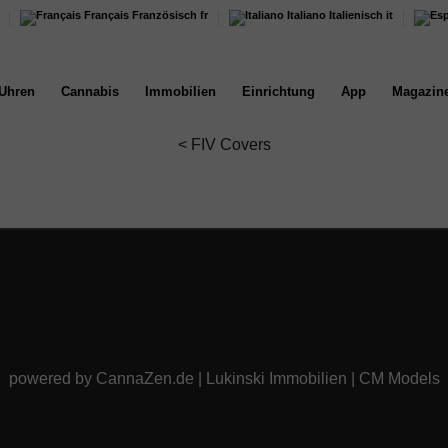
Français
Französisch
fr
Italiano
Italienisch
it
Uhren
Cannabis
Immobilien
Einrichtung
App
Magazin
<
FIV Covers
powered by
CannaZen.de
|
Lukinski Immobilien
|
CM Models