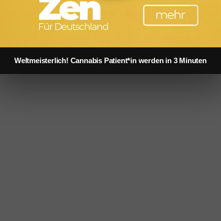
Websites und auf die Dienste haben kann, die wir anbieten kön
Weltmeisterlich! Cannabis Patient*in werden in 3 Minuten