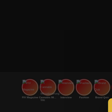
FIV Magazine
Cannabis Mikrodosierung: Wie
Interview
Fashion
Brand Quiz