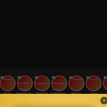
Beauty
Cannabis und Stress:
Fragrance
Fragrance Shop
Watches
Travel
×