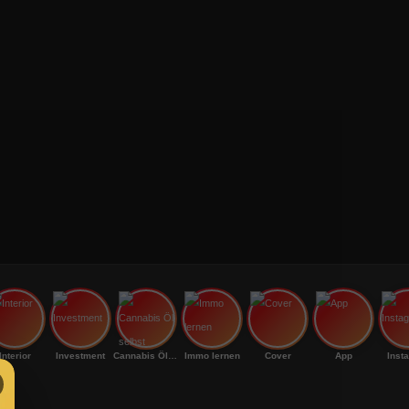
Interior
Investment
Cannabis Öl selbst
Immo lernen
Cover
App
Inst