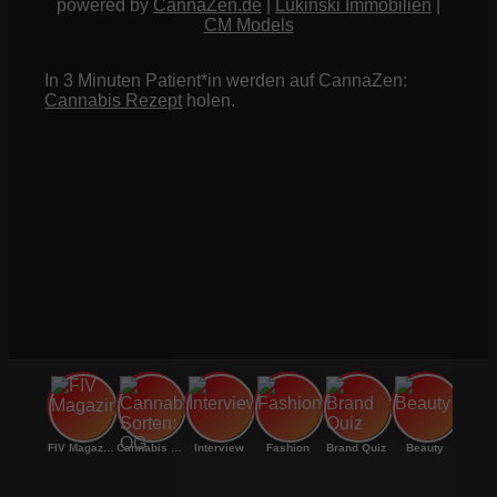
powered by
CannaZen.de
|
Lukinski Immobilien
|
CM Models
In 3 Minuten Patient*in werden auf CannaZen:
Cannabis Rezept
holen.
FIV Magazine
Cannabis Sorten: OG
Interview
Fashion
Brand Quiz
Beauty