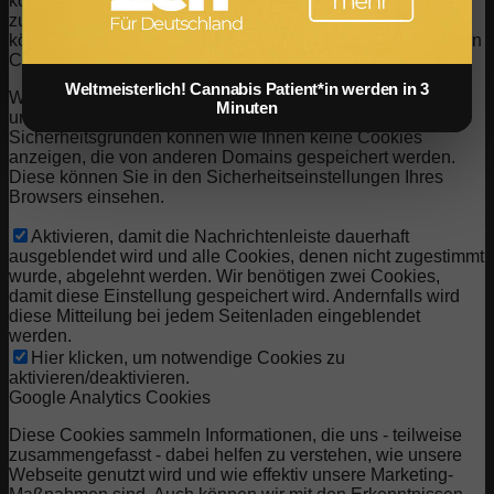
können sich jederzeit abmelden oder andere Cookies
zulassen, um unsere Dienste vollumfänglich nutzen zu
können. Wenn Sie Cookies ablehnen, werden alle gesetzten
Cookies auf unserer Domain entfernt.
Weltmeisterlich! Cannabis Patient*in werden in 3
Wir stellen Ihnen eine Liste der von Ihrem Computer auf
Minuten
unserer Domain gespeicherten Cookies zur Verfügung. Aus
Sicherheitsgründen können wie Ihnen keine Cookies
anzeigen, die von anderen Domains gespeichert werden.
Diese können Sie in den Sicherheitseinstellungen Ihres
Browsers einsehen.
Aktivieren, damit die Nachrichtenleiste dauerhaft
ausgeblendet wird und alle Cookies, denen nicht zugestimmt
wurde, abgelehnt werden. Wir benötigen zwei Cookies,
damit diese Einstellung gespeichert wird. Andernfalls wird
diese Mitteilung bei jedem Seitenladen eingeblendet
werden.
Hier klicken, um notwendige Cookies zu
aktivieren/deaktivieren.
Google Analytics Cookies
Diese Cookies sammeln Informationen, die uns - teilweise
zusammengefasst - dabei helfen zu verstehen, wie unsere
Webseite genutzt wird und wie effektiv unsere Marketing-