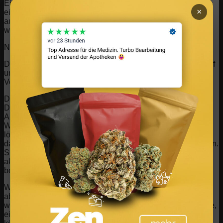
Einstellungen ändern. Beachten Sie, dass das Blockieren
×
einiger Arten von Cookies Auswirkungen auf Ihre Erfahrung
auf unseren Websites und auf die Dienste haben kann, die
wir anbieten können.
Notwendige Website Cookies
Diese Cookies sind unbedingt erforderlich, um Ihnen die auf
unserer Webseite verfügbaren Dienste und Funktionen zur
Verfügung zu stellen.
Da diese Cookies für die auf unserer Webseite verfügbaren
Dienste und Funktionen unbedingt erforderlich sind, hat die
Ablehnung Auswirkungen auf die Funktionsweise unserer
Webseite. Sie können Cookies jederzeit blockieren oder
löschen, indem Sie Ihre Browsereinstellungen ändern und
das Blockieren aller Cookies auf dieser Webseite erzwingen.
Sie werden jedoch immer aufgefordert, Cookies zu
akzeptieren / abzulehnen, wenn Sie unsere Website erneut
besuchen.
Wir respektieren es voll und ganz, wenn Sie Cookies
ablehnen möchten. Um zu vermeiden, dass Sie immer
wieder nach Cookies gefragt werden, erlauben Sie uns bitte,
einen Cookie für Ihre Einstellungen zu speichern. Sie