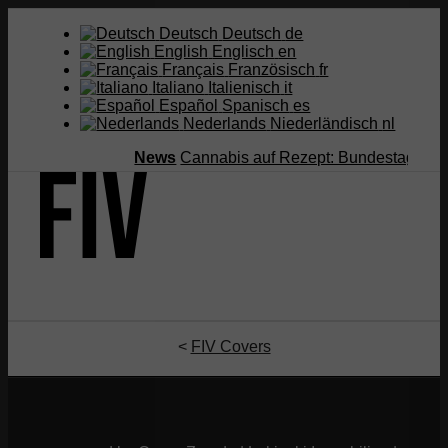
Deutsch
Deutsch
de
English
Englisch
en
Français
Französisch
fr
Italiano
Italienisch
it
Español
Spanisch
es
Nederlands
Niederländisch
nl
News
Cannabis auf Rezept: Bundestag streic
Suche
<
FIV Covers
Menü
Menü