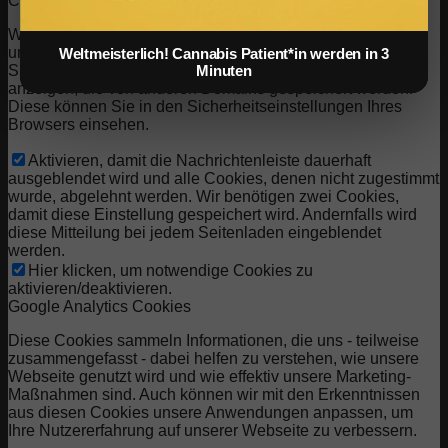
Cookies auf unserer Domain entfernt.
Wir stellen Ihnen eine Liste der von Ihrem Computer auf
unserer Domain gespeicherten Cookies zur Verfügung. Aus
Weltmeisterlich! Cannabis Patient*in werden in 3
Minuten
Sicherheitsgründen können wie Ihnen keine Cookies
anzeigen, die von anderen Domains gespeichert werden.
Diese können Sie in den Sicherheitseinstellungen Ihres
Browsers einsehen.
Aktivieren, damit die Nachrichtenleiste dauerhaft
ausgeblendet wird und alle Cookies, denen nicht zugestimmt
wurde, abgelehnt werden. Wir benötigen zwei Cookies,
damit diese Einstellung gespeichert wird. Andernfalls wird
diese Mitteilung bei jedem Seitenladen eingeblendet
werden.
Hier klicken, um notwendige Cookies zu
aktivieren/deaktivieren.
Google Analytics Cookies
Diese Cookies sammeln Informationen, die uns - teilweise
zusammengefasst - dabei helfen zu verstehen, wie unsere
Webseite genutzt wird und wie effektiv unsere Marketing-
Maßnahmen sind. Auch können wir mit den Erkenntnissen
aus diesen Cookies unsere Anwendungen anpassen, um
Ihre Nutzererfahrung auf unserer Webseite zu verbessern.