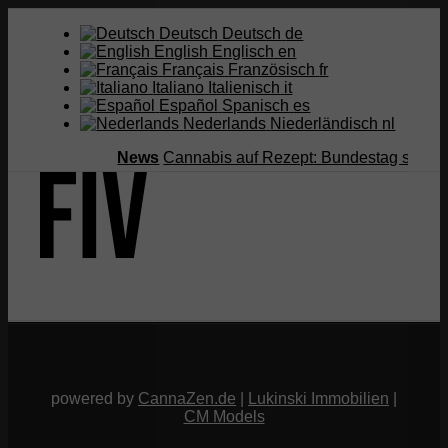
Deutsch
Deutsch
de
English
Englisch
en
Français
Französisch
fr
Italiano
Italienisch
it
Español
Spanisch
es
Nederlands
Niederländisch
nl
News
Cannabis auf Rezept: Bundestag streicht
Suche
Menü
Menü
powered by
CannaZen.de
|
Lukinski Immobilien
|
CM Models