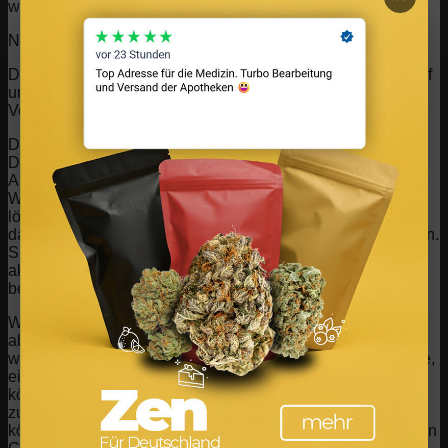
wir anbieten können.
Notwendige Website Cookies
Diese Cookies sind unbedingt erforderlich, um Ihnen die auf
unserer Webseite verfügbaren Dienste und Funktionen zur
Verfügung zu stellen.
Da diese Cookies für die auf unserer Webseite verfügbaren
Dienste und Funktionen unbedingt erforderlich sind, hat die
Ablehnung Auswirkungen auf die Funktionsweise unserer
Webseite. Sie können Cookies jederzeit blockieren oder
löschen, indem Sie Ihre Browsereinstellungen ändern und
das Blockieren aller Cookies auf dieser Webseite erzwingen.
Sie werden jedoch immer aufgefordert, Cookies zu
akzeptieren / abzulehnen, wenn Sie unsere Website erneut
besuchen.
Wir respektieren es voll und ganz, wenn Sie Cookies
ablehnen möchten. Um zu vermeiden, dass Sie immer
wieder nach Cookies gefragt werden, erlauben Sie uns bitte,
einen Cookie für Ihre Einstellungen zu speichern. Sie
können sich jederzeit abmelden oder andere Cookies
zulassen, um unsere Dienste vollumfänglich nutzen zu
können. Wenn Sie Cookies ablehnen, werden alle gesetzten